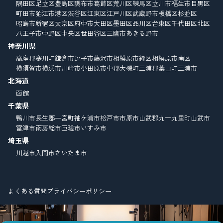
隅田区
足立区
豊島区
調布市
葛飾区
荒川区
練馬区
立川市
福生市
目黒区
町田市
狛江市
港区
渋谷区
江東区
江戸川区
武蔵野市
板橋区
杉並区
昭島市
新宿区
文京区
府中市
大田区
墨田区
品川区
台東区
千代田区
北区
八王子市
中野区
中央区
世田谷区
三鷹市
あきる野市
神奈川県
高座郡寒川町
鎌倉市
逗子市
藤沢市
相模原市緑区
相模原市南区
横須賀市
横浜市
川崎市
小田原市
中郡大磯町
三浦郡葉山町
三浦市
北海道
函館
千葉県
鴨川市
長生郡一宮町
袖ケ浦市
松戸市
市原市
山武郡九十九里町
山武市
富津市
南房総市
匝瑳市
いすみ市
埼玉県
川越市
入間市
さいたま市
よくある質問
プライバシーポリシー