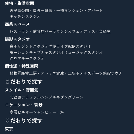
住宅・生活空間
古民家
公園・屋外
一軒家・一棟
マンション・アパート
キッチンスタジオ
商業スペース
レストラン・飲食店
バーラウンジ
カフェ
オフィス・会議室
撮影スタジオ
白ホリゾントスタジオ
洋館
ライブ配信スタジオ
モーションキャプチャスタジオ
ミュージックスタジオ
クロマキースタジオ
個性派・特殊空間
植物園
廃墟
工房・アトリエ
倉庫・工場
ホテル
スポーツ施設
サウナ
こだわりで探す
スタイル・雰囲気
北欧風
ナチュラル
シンプルモダン
グリーン
ロケーション・背景
高層ビル
オーシャンビュー・海
こだわりで探す
東京