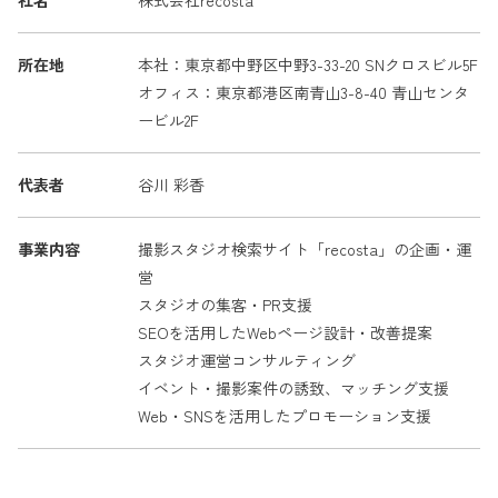
社名
株式会社recosta
所在地
本社：東京都中野区中野3-33-20 SNクロスビル5F
オフィス：東京都港区南青山3-8-40 青山センタ
ービル2F
代表者
谷川 彩香
事業内容
撮影スタジオ検索サイト「recosta」の企画・運
営
スタジオの集客・PR支援
SEOを活用したWebページ設計・改善提案
スタジオ運営コンサルティング
イベント・撮影案件の誘致、マッチング支援
Web・SNSを活用したプロモーション支援