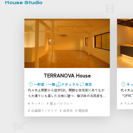
House Studio
TERRANOVA House
一軒家・一棟
ナチュラル
東京
キ
代々木上原駅から徒歩5分。閑静な住宅街にありなが
代々木上
ら大通りにも面した立地に建つ、築35年の古民家をリ
「OPR
ノベーションした2階建て一軒家スタジオです。 天井
る大き
キッチン
屋上バルコニー
マル
を抜いた開放的なワンフロアの真っ白な空間に、大き
モルタ
白基調インテリア
自然光
開放感
な窓や天窓から柔らかな自然光が降り注ぎます。建物
み合わ
まるごと貸し切れるため、プライベート感のある撮影
付きで
やイベントにぴったり。 さらに隣接するTERRANOVA
会、撮影に幅
ビルには、自然光あふれる幅広ホリゾントスタジオ、
型白ホ