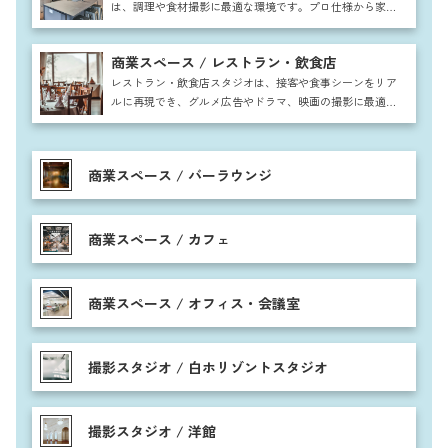
は、調理や食材撮影に最適な環境です。プロ仕様から家庭
的な雰囲気まで対応し、雑誌や広告、CM撮影に幅広く利
用可能。自然な生活感を取り入れた空間で、料理番組やレ
商業スペース / レストラン・飲食店
シピ動画、食品パッケージ撮影など多彩なシーンに活用で
きます。
レストラン・飲食店スタジオは、接客や食事シーンをリア
ルに再現でき、グルメ広告やドラマ、映画の撮影に最適で
す。テーブル席やカウンター、個室など多彩な空間を活用
し、注文から提供、食事まで自然な流れを表現可能。料理
の盛り付けや調理シーンも映え、高級感からカジュアルま
商業スペース / バーラウンジ
で幅広い雰囲気に対応できます。
商業スペース / カフェ
商業スペース / オフィス・会議室
撮影スタジオ / 白ホリゾントスタジオ
撮影スタジオ / 洋館