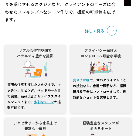
りを感じさせるスタジオなど、クライアントのニーズに合
わせたフレキシブルなシーン作りで、撮影の可能性を広げ
ます。
詳しく見る
リアルな住宅空間で
プライバシー保護と
バラエティ豊かな撮影
コントロール可能な環境
完全予約制
で、他のクライアントと
実際の住宅を模したスタジオで、キ
の接触なし。音響や照明など、撮影
ッチン、リビング、ベッドルームま
環境を完全にコントロールして、理
で完備。商品広告からライフスタイ
想的なショットを実現します。
ルショットまで、
多彩なシーン
が撮
影可能です。
アクセサリーから家具まで
経験豊富なスタッフが
豊富な小道具
全面サポート