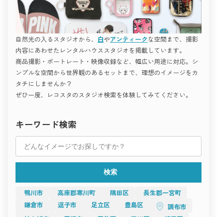
ど、
このように、撮影空間は「作品づくりのパートナー」として、
“世界観で勝負する撮影”に最適です。
クリエイターの発想や想いを形にする舞台となっています。
シンプルながら完成度が高く、
撮影空間の「これから」
どんな被写体も際立たせる懐の深さが魅力。
撮影を、もっと自由に。
モードな撮影を追求するプロフェッショナルのための空間で
感性を解き放つ場所へ。
自然光の入るスタジオから、
白
や
アンティーク
な空間まで、撮影
す。
世田谷ガーデン倶楽部
今後、撮影空間はさらに多様化し、
アート・作品撮りにおすすめ
内容にあわせたレンタルハウススタジオを掲載しています。
使う人の感性や目的に合わせて自由に選べる時代へと進化して
“空気ごと作品にしたい”。
いきます。
商品撮影・ポートレート・映像収録など、幅広い用途に対応。シ
そんな想いを持つアーティストやフォトグラファーに向けたス
スチール撮影・映像制作・広告・インタビュー・オンライン配
タジオ。
下北沢 スタジオレナード
ンプルな空間から世界観のあるセットまで、理想のイメージをカ
信など、
素材、光、温度の調和が、感情の深層まで写し出します。
用途の垣根はますます曖昧になり、
タチにしませんか？
一つの空間がさまざまなジャンルの創作を支えるようになるで
ぜひ一度、レコスタのスタジオ検索を体験してみてください。
Studio RAWR
しょう。
「Studio RAWR」は、素材の美しさと光の変化が生み出す、
また、自然との共存や、地域の文化を活かした空間デザインも
“生きている空間”。
世田谷には、光・緑・デザインを生かした多彩なハウススタジ
増え、
コンクリート、レンガ、木材などの異素材がバランス良く配置
オが揃っています。
「撮影場所」という枠を超えた、新しい創造の場が広がってい
キーワード検索
され、
ライフスタイル、ファッション、アート、屋外──
ます。
一日を通して異なる表情を見せます。
撮影テーマに合わせて最適な空間を選ぶことで、
空間の持つ力をどう活かすか。
午前中の柔らかな光、午後の黄金色の逆光――
あなたの作品に深みと魅力が生まれます。
それがこれからの撮影における最も重要なテーマです。
どの時間帯も、光が被写体と空間を自然に結びつける。
Recosta Studioで理想のスタジオを見つけて、
撮影空間は、技術だけでなく、
撮るたびに新しい発見があるのが、このスタジオの最大の魅力
次の撮影をもっと自由に、もっと美しく。
感情や物語を伝える“もうひとりの演出者”として、
です。
これからのクリエイティブを支えていくことでしょう。
検索
アートフォト、ドキュメンタリー、エディトリアル撮影など、
すべての“撮る人”へ。
“空間を使って感情を描く”作品づくりに最適。
感性が響き合う空間を未来へ。
撮る人の感性を静かに刺激してくれる場所です。
撮影の舞台となる空間は、
鴨川市
高座郡寒川町
隅田区
長生郡一宮町
アトリエ・構築的撮影におすすめ
その人の想いと創造を支える大切な存在です。
ミニマルでありながら、光と構図の自由度が高い。
鎌倉市
逗子市
足立区
豊島区
調布市
光が差し込む部屋、静かなアトリエ、
設計思想を感じるアトリエスタジオは、プロフェッショナル撮
街の片隅にあるカフェ、自然に囲まれたロケ地──