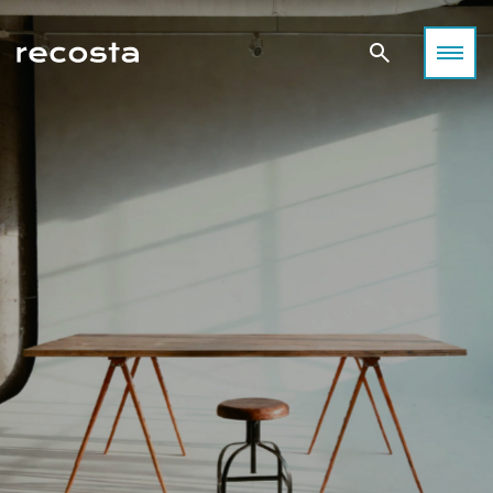
空間が感性を刺激する──撮影が生まれる場所について考える
目黒で出会う、感性を刺激する撮影空間
撮影空間の「これまで」
光・静寂・素材が語り合う街、目黒。
光・緑・デザインが共鳴する街、世田谷。
「空間が感性を刺激する」──
都会の余白が、あなたの表現をやさしく包み込みます。
あなたの作品に“ちょうどいい空間”がきっと見つかります。
その考え方から始まる表現の可能性。
東京・目黒区は、洗練と温もりが共存する“感性の街”。
都心の喧騒から少し離れた世田谷エリアは、
撮影空間は、単なる“場所”ではなく、
高感度なショップやギャラリー、カフェが立ち並びながらも、
自然光と緑に恵まれた撮影スポットが豊富なロケーション。
表現を生み出すための重要な要素として発展してきました。
住宅地に一歩入れば静けさと緑が広がる。
ファッション、ライフスタイル、アート、ムービー、SNS撮影
自然光の入り方、家具の配置、壁や床の質感、光と影のバラン
そんなコントラストこそが、この街が多くのフォトグラファー
など、
ス。
や映像クリエイターに愛される理由です。
あらゆるクリエイティブにフィットするハウススタジオが点在
そのすべてが作品の印象を左右し、創造力を刺激します。
目黒エリアには、自然光・空間デザイン・素材感のバランスに
しています。
住宅風のリビング、モダンなオフィス、アンティーク調の洋
優れた撮影スタジオが数多く存在します。
この記事では、「どんな作品を撮りたいか」に合わせて
館、
ファッション、アート、ライフスタイル、ムービー、SNSコン
世田谷エリアのおすすめスタジオをカテゴリー別にご紹介。
そして静かな古民家──それぞれの空間が持つ世界観が、
テンツ――
光・デザイン・空間構成──それぞれの個性を感じながら、
クリエイターの表現を支え、作品に深みを与えてきました。
それぞれの作品テーマに応じた最適な“光”と“空気感”が揃って
あなたのイメージを最も引き出せる場所を見つけてください。
撮影者、被写体、そしてその場を共有するすべての人が、
います。
空間を通じて感情を交わすこと。
本記事では、Recosta Studio掲載スタジオの中から、
自然な暮らしのシーンや温かみのある光を求めるなら、
それこそが、撮影空間の魅力であり、表現の原点です。
特に感性を刺激し、創作意欲をかき立てる４つの撮影空間を厳
ナチュラルテイストのハウススタジオがおすすめです。
選。
「光・質感・余白」という３つのキーワードで、
SANCHA HOUSE
目黒という街の魅力とともにご紹介します。
ライフスタイル撮影におすすめ
日常の中にある“美しい瞬間”を丁寧に切り取りたい。
そんな想いに応えるのが、自然光と温もりある質感を大切にし
たハウススタジオ。
三宿住宅
被写体の呼吸が感じられる、ナチュラルテイストの空間をご紹
介します。
目黒ハウススタジオ Momobana
目黒川沿いの閑静な住宅街に佇む「Momobana」は、