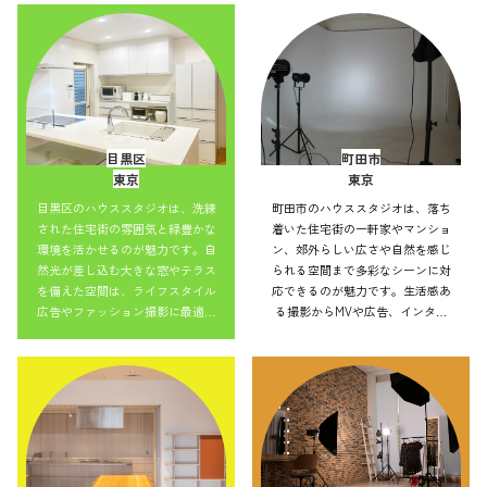
並みを活かした表現もでき、アク
を活かした表現もでき、アクセス
セス良好で効率的にバリエーショ
良好で効率的にバリエーション豊
ン豊かな撮影を実現できます。
かな撮影を実現できます。
目黒区
町田市
東京
東京
目黒区のハウススタジオは、洗練
町田市のハウススタジオは、落ち
された住宅街の雰囲気と緑豊かな
着いた住宅街の一軒家やマンショ
環境を活かせるのが魅力です。自
ン、郊外らしい広さや自然を感じ
然光が差し込む大きな窓やテラス
られる空間まで多彩なシーンに対
を備えた空間は、ライフスタイル
応できるのが魅力です。生活感あ
広告やファッション撮影に最適。
る撮影からMVや広告、インタビ
ナチュラルからモダンまで小物の
ューまで幅広く利用可能。自然光
アレンジで雰囲気を変えられ、幅
や街並みを活かした表現もでき、
広い作品づくりに対応可能です。
アクセス良好で効率的にバリエー
ション豊かな撮影を実現できま
す。