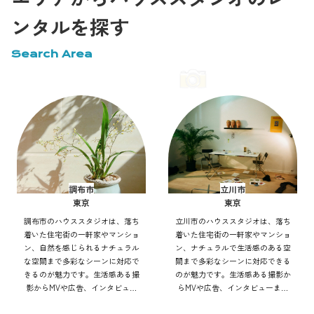
ンタルを探す
Search Area
調布市
立川市
東京
東京
調布市のハウススタジオは、落ち
立川市のハウススタジオは、落ち
着いた住宅街の一軒家やマンショ
着いた住宅街の一軒家やマンショ
ン、自然を感じられるナチュラル
ン、ナチュラルで生活感のある空
な空間まで多彩なシーンに対応で
間まで多彩なシーンに対応できる
きるのが魅力です。生活感ある撮
のが魅力です。生活感ある撮影か
影からMVや広告、インタビュー
らMVや広告、インタビューまで
まで幅広く利用可能。自然光や街
幅広く利用可能。自然光や街並み