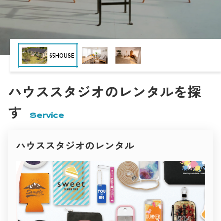
“暮らしのリアリティ”を大切にしたハウススタジオです。
Nスタジオ
白壁と木の温もりが心地よく調和し、柔らかな自然光が空間全
体を包み込みます。
無垢材の床、観葉植物、アースカラーのファブリック――
どこを切り取っても人の生活を感じさせるナチュラルな世界
観。
インタビュー・雑誌・ブランドムービーなど、
撮影空間の「いま」
目黒ハウススタジオ momobana
“人の温度”を伝えたい撮影にぴったりです。
Inspiration studio
表現者と空間が出会う。
キッチンでの料理シーン、ダイニングでの自然な会話、
クリエイティブのための場所づくり。
午後の光に照らされたリビングカットなど、
現在、撮影に利用される空間は目的に応じて多様化し、
時間の経過までも美しく描けるスタジオ。
あらゆるジャンルのクリエイティブシーンを支えています。
ハウススタジオのレンタルを探
一瞬の光を大切にするフォトグラファーに、愛される理由がこ
商業撮影では、商品の魅力を最大限に引き出すために、
こにあります。
PYG
シンプルで明るいハウススタジオや、
ファッション・広告撮影におすすめ
す
ブランドの世界観に合わせたコンセプト空間が選ばれます。
クリーンでありながら、確かな個性を持つスタジオ。
Service
映像制作の現場では、映画・ドラマ・MV・広告など、
光のコントロール、構図の自由度、そしてデザイン性――
作品のストーリー性に沿った空間演出が求められます。
ファッションブランドや広告制作に適した空間をピックアップ
her
住宅、廃墟、ホテル、倉庫、カフェ、自然の中など、
しました。
ロケーションが持つリアルな質感が映像表現を支えています。
ハウススタジオのレンタル
雑誌やファッション撮影では、
Studio 4696（シロクロ）中目黒店
インテリアのトーンや自然光の雰囲気が重要視され、
白と黒、光と影。
シーズンやテーマごとに異なる空間が選ばれます。
その対比を徹底的に研ぎ澄ました空間が「Studio 4696（シロク
光と影のコントラスト、家具や色彩の統一感が
ロ）」。
ビジュアル全体の印象を決定づけます。
名前のとおり、モノトーンを極めた構成が被写体の輪郭と存在
一方で、個人クリエイターやアーティストによる撮影も増加。
感を際立たせます。
ポートレートやアート作品の制作、SNS・YouTube・オンライ
壁・床・天井の質感やトーンが緻密に設計されており、
世田谷Atelier セタガヤアトリエ
ン配信など、
自然光と人工光のどちらにも対応可能。
小規模ながらも表現性の高い撮影が求められるようになってい
ファッションルック、コスメ広告、アーティストビジュアルな
ます。