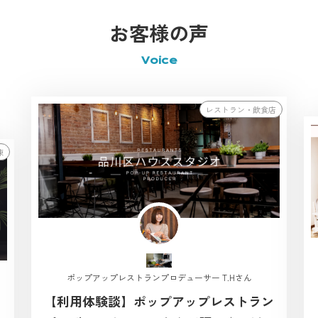
お客様の声
Voice
レストラン・飲食店
棟
ポップアップレストランプロデューサー T.Hさん
【利用体験談】ポップアップレストラン