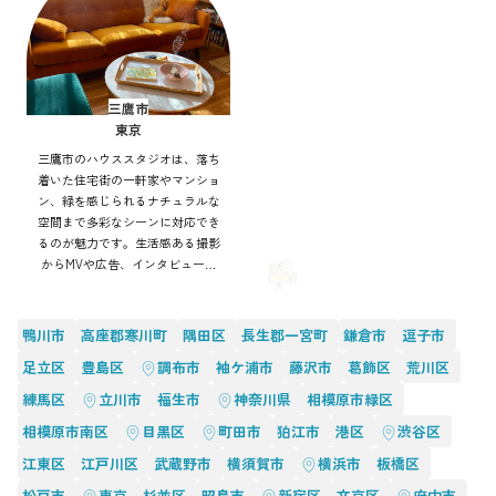
三鷹市
東京
三鷹市のハウススタジオは、落ち
着いた住宅街の一軒家やマンショ
ン、緑を感じられるナチュラルな
空間まで多彩なシーンに対応でき
るのが魅力です。生活感ある撮影
からMVや広告、インタビューま
で幅広く利用可能。自然光や街並
みを活かした表現もでき、アクセ
ス良好で効率的にバリエーション
鴨川市
高座郡寒川町
隅田区
長生郡一宮町
鎌倉市
逗子市
豊かな撮影を実現できます。
足立区
豊島区
調布市
袖ケ浦市
藤沢市
葛飾区
荒川区
練馬区
立川市
福生市
神奈川県
相模原市緑区
相模原市南区
目黒区
町田市
狛江市
港区
渋谷区
江東区
江戸川区
武蔵野市
横須賀市
横浜市
板橋区
松戸市
東京
杉並区
昭島市
新宿区
文京区
府中市