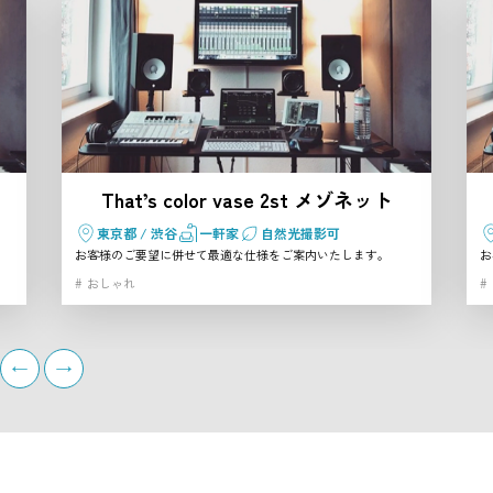
That’s color vase 2st メゾネット
東京都 / 渋谷
一軒家
自然光撮影可
お客様のご要望に併せて最適な仕様をご案内いたします。
お
おしゃれ