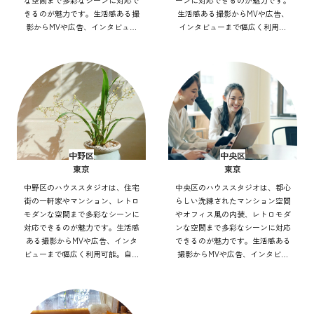
な空間まで多彩なシーンに対応で
ーンに対応できるのが魅力です。
きるのが魅力です。生活感ある撮
生活感ある撮影からMVや広告、
影からMVや広告、インタビュー
インタビューまで幅広く利用可
まで幅広く利用可能。自然光や街
能。自然光や街並みを活かした表
並みを活かした表現もでき、アク
現もでき、アクセス良好で効率的
セス良好で効率的にバリエーショ
にバリエーション豊かな撮影を実
ン豊かな撮影を実現できます。
現できます。
中野区
中央区
東京
東京
中野区のハウススタジオは、住宅
中央区のハウススタジオは、都心
街の一軒家やマンション、レトロ
らしい洗練されたマンション空間
モダンな空間まで多彩なシーンに
やオフィス風の内装、レトロモダ
対応できるのが魅力です。生活感
ンな空間まで多彩なシーンに対応
ある撮影からMVや広告、インタ
できるのが魅力です。生活感ある
ビューまで幅広く利用可能。自然
撮影からMVや広告、インタビュ
光や街灯を活かした表現もでき、
ーまで幅広く利用可能。自然光や
アクセス良好で効率的にバリエー
街並みを活かした表現もでき、ア
ション豊かな撮影を実現できま
クセス良好で効率的にバリエーシ
す。
ョン豊かな撮影を実現できます。