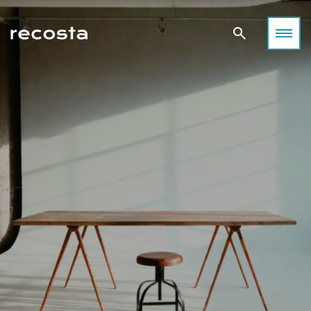
空間が感性を刺激する──撮影が生まれる場所について考える
目黒で出会う、感性を刺激する撮影空間
撮影空間の「これまで」
光・静寂・素材が語り合う街、目黒。
光・緑・デザインが共鳴する街、世田谷。
「空間が感性を刺激する」──
都会の余白が、あなたの表現をやさしく包み込みます。
あなたの作品に“ちょうどいい空間”がきっと見つかります。
その考え方から始まる表現の可能性。
東京・目黒区は、洗練と温もりが共存する“感性の街”。
都心の喧騒から少し離れた世田谷エリアは、
撮影空間は、単なる“場所”ではなく、
高感度なショップやギャラリー、カフェが立ち並びながらも、
自然光と緑に恵まれた撮影スポットが豊富なロケーション。
表現を生み出すための重要な要素として発展してきました。
住宅地に一歩入れば静けさと緑が広がる。
ファッション、ライフスタイル、アート、ムービー、SNS撮影
自然光の入り方、家具の配置、壁や床の質感、光と影のバラン
そんなコントラストこそが、この街が多くのフォトグラファー
など、
ス。
や映像クリエイターに愛される理由です。
あらゆるクリエイティブにフィットするハウススタジオが点在
そのすべてが作品の印象を左右し、創造力を刺激します。
目黒エリアには、自然光・空間デザイン・素材感のバランスに
しています。
住宅風のリビング、モダンなオフィス、アンティーク調の洋
優れた撮影スタジオが数多く存在します。
この記事では、「どんな作品を撮りたいか」に合わせて
館、
ファッション、アート、ライフスタイル、ムービー、SNSコン
世田谷エリアのおすすめスタジオをカテゴリー別にご紹介。
そして静かな古民家──それぞれの空間が持つ世界観が、
テンツ――
光・デザイン・空間構成──それぞれの個性を感じながら、
クリエイターの表現を支え、作品に深みを与えてきました。
それぞれの作品テーマに応じた最適な“光”と“空気感”が揃って
あなたのイメージを最も引き出せる場所を見つけてください。
撮影者、被写体、そしてその場を共有するすべての人が、
います。
空間を通じて感情を交わすこと。
本記事では、Recosta Studio掲載スタジオの中から、
自然な暮らしのシーンや温かみのある光を求めるなら、
それこそが、撮影空間の魅力であり、表現の原点です。
特に感性を刺激し、創作意欲をかき立てる４つの撮影空間を厳
ナチュラルテイストのハウススタジオがおすすめです。
選。
「光・質感・余白」という３つのキーワードで、
SANCHA HOUSE
目黒という街の魅力とともにご紹介します。
ライフスタイル撮影におすすめ
日常の中にある“美しい瞬間”を丁寧に切り取りたい。
そんな想いに応えるのが、自然光と温もりある質感を大切にし
たハウススタジオ。
三宿住宅
被写体の呼吸が感じられる、ナチュラルテイストの空間をご紹
介します。
目黒ハウススタジオ Momobana
目黒川沿いの閑静な住宅街に佇む「Momobana」は、