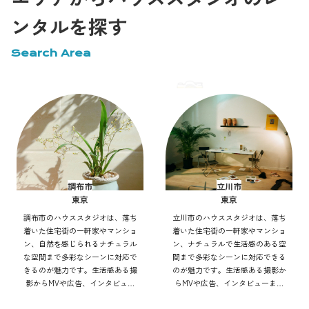
ンタルを探す
Search Area
調布市
立川市
東京
東京
調布市のハウススタジオは、落ち
立川市のハウススタジオは、落ち
着いた住宅街の一軒家やマンショ
着いた住宅街の一軒家やマンショ
ン、自然を感じられるナチュラル
ン、ナチュラルで生活感のある空
な空間まで多彩なシーンに対応で
間まで多彩なシーンに対応できる
きるのが魅力です。生活感ある撮
のが魅力です。生活感ある撮影か
影からMVや広告、インタビュー
らMVや広告、インタビューまで
まで幅広く利用可能。自然光や街
幅広く利用可能。自然光や街並み