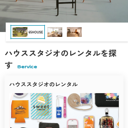
“暮らしのリアリティ”を大切にしたハウススタジオです。
Nスタジオ
白壁と木の温もりが心地よく調和し、柔らかな自然光が空間全
体を包み込みます。
無垢材の床、観葉植物、アースカラーのファブリック――
どこを切り取っても人の生活を感じさせるナチュラルな世界
観。
インタビュー・雑誌・ブランドムービーなど、
撮影空間の「いま」
目黒ハウススタジオ momobana
“人の温度”を伝えたい撮影にぴったりです。
Inspiration studio
表現者と空間が出会う。
キッチンでの料理シーン、ダイニングでの自然な会話、
クリエイティブのための場所づくり。
午後の光に照らされたリビングカットなど、
現在、撮影に利用される空間は目的に応じて多様化し、
時間の経過までも美しく描けるスタジオ。
あらゆるジャンルのクリエイティブシーンを支えています。
ハウススタジオのレンタルを探
一瞬の光を大切にするフォトグラファーに、愛される理由がこ
商業撮影では、商品の魅力を最大限に引き出すために、
こにあります。
PYG
シンプルで明るいハウススタジオや、
ファッション・広告撮影におすすめ
す
ブランドの世界観に合わせたコンセプト空間が選ばれます。
クリーンでありながら、確かな個性を持つスタジオ。
Service
映像制作の現場では、映画・ドラマ・MV・広告など、
光のコントロール、構図の自由度、そしてデザイン性――
作品のストーリー性に沿った空間演出が求められます。
ファッションブランドや広告制作に適した空間をピックアップ
her
住宅、廃墟、ホテル、倉庫、カフェ、自然の中など、
しました。
ロケーションが持つリアルな質感が映像表現を支えています。
ハウススタジオのレンタル
雑誌やファッション撮影では、
Studio 4696（シロクロ）中目黒店
インテリアのトーンや自然光の雰囲気が重要視され、
白と黒、光と影。
シーズンやテーマごとに異なる空間が選ばれます。
その対比を徹底的に研ぎ澄ました空間が「Studio 4696（シロク
光と影のコントラスト、家具や色彩の統一感が
ロ）」。
ビジュアル全体の印象を決定づけます。
名前のとおり、モノトーンを極めた構成が被写体の輪郭と存在
一方で、個人クリエイターやアーティストによる撮影も増加。
感を際立たせます。
ポートレートやアート作品の制作、SNS・YouTube・オンライ
壁・床・天井の質感やトーンが緻密に設計されており、
世田谷Atelier セタガヤアトリエ
ン配信など、
自然光と人工光のどちらにも対応可能。
小規模ながらも表現性の高い撮影が求められるようになってい
ファッションルック、コスメ広告、アーティストビジュアルな
ます。