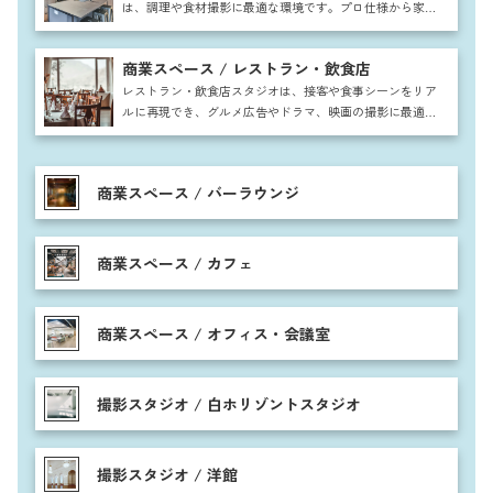
は、調理や食材撮影に最適な環境です。プロ仕様から家庭
的な雰囲気まで対応し、雑誌や広告、CM撮影に幅広く利
用可能。自然な生活感を取り入れた空間で、料理番組やレ
商業スペース / レストラン・飲食店
シピ動画、食品パッケージ撮影など多彩なシーンに活用で
きます。
レストラン・飲食店スタジオは、接客や食事シーンをリア
ルに再現でき、グルメ広告やドラマ、映画の撮影に最適で
す。テーブル席やカウンター、個室など多彩な空間を活用
し、注文から提供、食事まで自然な流れを表現可能。料理
の盛り付けや調理シーンも映え、高級感からカジュアルま
商業スペース / バーラウンジ
で幅広い雰囲気に対応できます。
商業スペース / カフェ
商業スペース / オフィス・会議室
撮影スタジオ / 白ホリゾントスタジオ
撮影スタジオ / 洋館