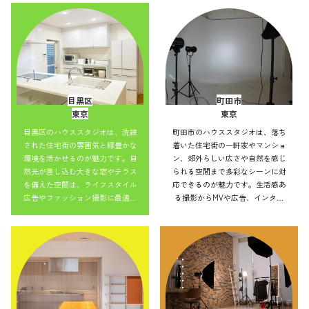
並みを活かした表現もでき、アク
を活かした表現もでき、アクセス
セス良好で効率的にバリエーショ
良好で効率的にバリエーション豊
ン豊かな撮影を実現できます。
かな撮影を実現できます。
目黒区
町田市
東京
東京
目黒区のハウススタジオは、洗練
町田市のハウススタジオは、落ち
された住宅街の雰囲気と緑豊かな
着いた住宅街の一軒家やマンショ
環境を活かせるのが魅力です。自
ン、郊外らしい広さや自然を感じ
然光が差し込む大きな窓やテラス
られる空間まで多彩なシーンに対
を備えた空間は、ライフスタイル
応できるのが魅力です。生活感あ
広告やファッション撮影に最適。
る撮影からMVや広告、インタビ
ナチュラルからモダンまで小物の
ューまで幅広く利用可能。自然光
アレンジで雰囲気を変えられ、幅
や街並みを活かした表現もでき、
広い作品づくりに対応可能です。
アクセス良好で効率的にバリエー
ション豊かな撮影を実現できま
す。