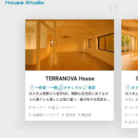
House Studio
TERRANOVA House
一軒家・一棟
ナチュラル
東京
オ
代々木上原駅から徒歩5分。閑静な住宅街にありなが
代々木
ら大通りにも面した立地に建つ、築35年の古民家をリ
ント」
ノベーションした2階建て一軒家スタジオです。 天井
です。 
キッチン
屋上バルコニー
コン
を抜いた開放的なワンフロアの真っ白な空間に、大き
大きな
白基調インテリア
自然光
開放感
ミー
な窓や天窓から柔らかな自然光が降り注ぎます。建物
き4m
白ホ
まるごと貸し切れるため、プライベート感のある撮影
なり、ナチ
やイベントにぴったり。 さらに隣接するTERRANOVA
イクル
ビルには、自然光あふれる幅広ホリゾントスタジオ、
壁・白