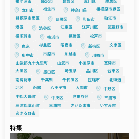
袖ケ浦市
藤沢市
葛飾区
荒川区
練馬区
影の要。
どんな場所にも、表現の可能性があります。
光をデザインし、構図を構築するクリエイターへ。
撮影空間は、感性と感性が交わる“出会いの場”。
福生市
相模原市緑区
立川市
神奈川県
その瞬間に生まれる一枚や一瞬が、
TESSEN
相模原市南区
狛江市
時を超えて人の心に残る作品へとつながっていきます。
目黒区
町田市
開放感と構築美を併せ持つ「TESSEN」は、
これからも、空間が持つ力を信じ、
天井高のあるホワイトベースのアトリエスタジオ。
港区
江東区
江戸川区
武蔵野市
渋谷区
創造の自由を広げていくことが、
自然光と人工照明のバランスが絶妙で、撮影者の意図を最大限
新しい撮影文化の未来をつくる原動力となるでしょう。
横須賀市
板橋区
松戸市
に反映できます。
横浜市
ファッションムービー、ブランドプロモーション、展示撮影な
杉並区
昭島市
文京区
東京
新宿区
ど、
“空間を設計して撮る”という楽しみを感じられる場所。
市原市
川越市
府中市
川崎市
クリーンながら奥行きがあり、どんな演出にも馴染む柔軟性が
魅力です。
山武郡九十九里町
山武市
小田原市
富津市
光をデザインする時間を楽しみたい――
大田区
埼玉県
品川区
台東区
そんなプロフェッショナルにおすすめの一棟です。
墨田区
まとめ
南房総市
千葉県
千代田区
匝瑳市
北海道
目黒の撮影スタジオに共通するのは、
“光を感じる設計”と“静けさを生かす空気”。
北区
函館
八王子市
入間市
中野区
Momobanaの暮らしの温もり、Studio 4696の緊張感、RAWRの
素材感、TESSENの構築的美。
中郡大磯町
世田谷区
中央区
三鷹市
どれもが、撮影者の感性を刺激し、作品に深みを与えます。
三浦郡葉山町
三浦市
さいたま市
いすみ市
都心の利便性を保ちながらも、どこか穏やかで創作的な時間が
流れる街、目黒。
あきる野市
その空気の中で、光と影のあいだに新しい表現を見つけてくだ
さい。
Recosta Studio
が紹介する目黒のスタジオは、
特集
あなたの「撮る理由」に寄り添う場所です。
光が語り、素材が響き、心が動く――