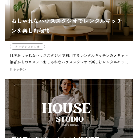
おしゃれなハウススタジオでレンタルキッチ
ンを楽しむ秘訣
キッチンスタジオ
目次おしゃれなハウススタジオで利用するレンタルキッチンのメリット
筆者からのコメントおしゃれなハウススタジオで楽しむレンタルキッチ
ンのメリットチェックポイントおしゃれなハウススタジオをレンタル
キッチン
し、理想の撮影空間を作る注意ハ […]