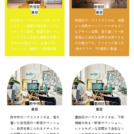
渋谷区
新宿区
東京
東京
渋谷区のハウススタジオは、モダ
新宿区のハウススタジオは、高層
ンなリノベ空間や緑を取り入れた
ビル夜景のペントハウスやモダン
ナチュラル邸宅、眺望の良いペン
なデザイン空間、落ち着いた一軒
トハウスなど多彩な背景を活用で
家風など多彩な背景を活用できる
きるのが魅力です。広告やMV、
のが魅力です。アクセスが良く広
ファッション撮影から配信収録ま
告やドラマ、MV撮影に最適。自
で対応可能。自然光や夜景を使っ
然光で明るい表現も夜景を取り込
た都会的な演出も自在で、アクセ
んだ都会的な演出も可能で、大規
ス性の良さも強みです。
模撮影にも対応できます。
府中市
墨田区
東京
東京
府中市のハウススタジオは、落ち
墨田区のハウススタジオは、下町
着いた住宅街の一軒家やマンショ
情緒のある一軒家やマンション、
ン、自然を感じられるナチュラル
レトロモダンな空間まで多彩なシ