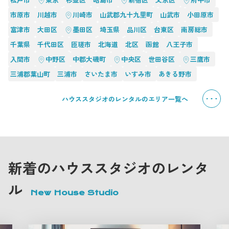
市原市
川越市
川崎市
山武郡九十九里町
山武市
小田原市
富津市
大田区
墨田区
埼玉県
品川区
台東区
南房総市
千葉県
千代田区
匝瑳市
北海道
北区
函館
八王子市
入間市
中野区
中郡大磯町
中央区
世田谷区
三鷹市
三浦郡葉山町
三浦市
さいたま市
いすみ市
あきる野市
ハウススタジオのレンタルのエリア一覧へ
新着のハウススタジオのレンタ
ル
New House Studio