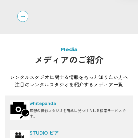
270°ビューの屋上ペントハウス、キッチン付きのハウ
を区切
ススタジオなども揃っており、組み合わせて利用する
ーテン
ことも可能です。
同ビル
チン付
ョンで
速インタ
影やオ
オです
Media
メディアのご紹介
レンタルスタジオに関する情報をもっと知りたい方へ
注目のレンタルスタジオを紹介するメディア一覧
whitepanda
理想の撮影スタジオを簡単に見つけられる検索サービスで
す。
STUDIO ピア