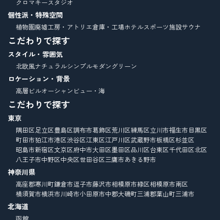
クロマキースタジオ
個性派・特殊空間
植物園
廃墟
工房・アトリエ
倉庫・工場
ホテル
スポーツ施設
サウナ
こだわりで探す
スタイル・雰囲気
北欧風
ナチュラル
シンプルモダン
グリーン
ロケーション・背景
高層ビル
オーシャンビュー・海
こだわりで探す
東京
隅田区
足立区
豊島区
調布市
葛飾区
荒川区
練馬区
立川市
福生市
目黒区
町田市
狛江市
港区
渋谷区
江東区
江戸川区
武蔵野市
板橋区
杉並区
昭島市
新宿区
文京区
府中市
大田区
墨田区
品川区
台東区
千代田区
北区
八王子市
中野区
中央区
世田谷区
三鷹市
あきる野市
神奈川県
高座郡寒川町
鎌倉市
逗子市
藤沢市
相模原市緑区
相模原市南区
横須賀市
横浜市
川崎市
小田原市
中郡大磯町
三浦郡葉山町
三浦市
北海道
函館