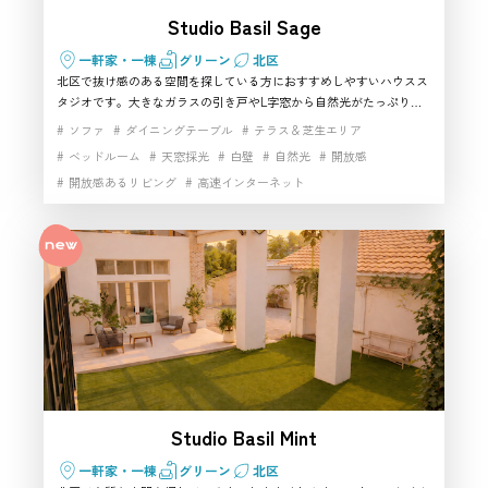
Studio Basil Sage
一軒家・一棟
グリーン
北区
北区で抜け感のある空間を探している方におすすめしやすいハウスス
タジオです。大きなガラスの引き戸やL字窓から自然光がたっぷり入
り、キッチン、ダイニング、リビング、ベッドルーム、テラスまでが
ソファ
ダイニングテーブル
テラス＆芝生エリア
緩やかにつながる開放的な構成が魅力。屋内113㎡に加え庭188㎡も使
ベッドルーム
天窓採光
白壁
自然光
開放感
えるため、生活シーンからファッション、商品撮影、ムービーまで幅
開放感あるリビング
高速インターネット
広く対応しやすい撮影スタジオです。北区で自然光とシンプルモダン
な住宅感を備えたハウススタジオを探す際のおすすめ候補です。
Studio Basil Mint
一軒家・一棟
グリーン
北区