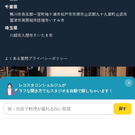
千葉県
鴨川市
長生郡一宮町
袖ケ浦市
松戸市
市原市
山武郡九十九里町
山武市
富津市
南房総市
匝瑳市
いすみ市
埼玉県
川越市
入間市
さいたま市
よくある質問
プライバシーポリシー
×
レコスタコンシェルジュが
ラフな聞き方でもスタジオを自動で探しちゃいます！
© Copyright FIELD CO.,LTD. all right reserved.
探す