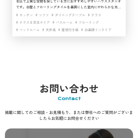
北区で上質な空間を探している方におすすめしやすいハウススタジオ
です。白壁とフローリングタイルを基調にした室内にやわらかな光が
入り、リビング、ベッドルーム、バスルームから中庭の緑を感じられ
キッチン
ソファ
ダイニングテーブル
テラス
るのが魅力。242㎡の中庭と163㎡の屋内を一体で使えるため、生活シ
テラス＆芝生エリア
バスルーム
フローリング
ーンからファッション、広告、インタビューまで幅広く対応しやすい
ベッドルーム
天井高
屋根付き庭
白基調インテリア
撮影スタジオです。北区で背景の変化や開放感を重視してハウススタ
ジオを探す際に、有力なおすすめ候補となります。
白壁
白壁×フローリングタイル
自然光
開放感
お問い合わせ
Contact
掲載に関してのご相談・お見積もり、または弊社へのご質問がございま
したらお気軽にお問合せください