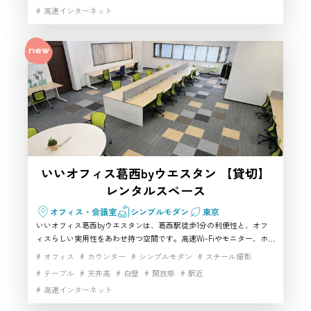
高速インターネット
ます。江戸川エリアで使いやすいハウススタジオを探している方や、
配信環境も重視した撮影スタジオをお探しの方におすすめです。
いいオフィス葛西byウエスタン 【貸切】
レンタルスペース
オフィス・会議室
シンプルモダン
東京
いいオフィス葛西byウエスタンは、葛西駅徒歩1分の利便性と、オフ
ィスらしい実用性をあわせ持つ空間です。高速Wi-Fiやモニター、ホ
ワイトボード、電源などの設備が揃っており、会議風景や対談、配
オフィス
カウンター
シンプルモダン
スチール撮影
信、インタビュー撮影にも対応しやすいのが魅力。江戸川エリアで現
テーブル
天井高
白壁
開放感
駅近
代的な空気感を活かせるハウススタジオを探している方に向いてお
高速インターネット
り、ビジネスシーンを自然に表現できる撮影スタジオとしてもおすす
めしやすい一件です。