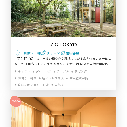
ZIG TOKYO
一軒家・一棟
グリーン
世田谷区
「ZIG TOKYO」は、三宿の穏やかな環境に広がる森と住まいが一体に
なった 世田谷らしいハウススタジオ です。約660㎡の自然庭園は四季
ごとに表情が変わり、リビング・和室・書斎まで揃った生活空間は、
キッチン
ダイニング
テーブル
リビング
リアルな暮らしを丁寧に描きたい制作に最適。光の移ろいが美しく、
庭付き一軒家
昭和レトロ家具
生活雑貨完備
ムービー・スチールのどちらでも“空気感のある画”を作れる 撮影スタ
自然に囲まれた一軒家
自然光
ジオ として高い評価を受けています。静かなロケーションでありなが
ら存在感の強い背景が得られるため、人物・商品・ライフスタイル撮
影に特に おすすめ。自然と建築の魅力を一度に活かせる、希少な 世
田谷ハウススタジオ です。