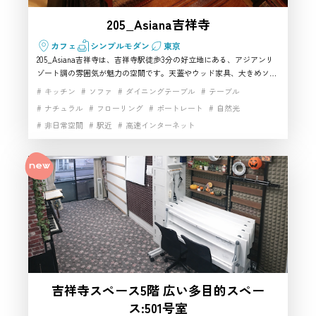
205_Asiana吉祥寺
カフェ
シンプルモダン
東京
205_Asiana吉祥寺は、吉祥寺駅徒歩3分の好立地にある、アジアンリ
ゾート調の雰囲気が魅力の空間です。天蓋やウッド家具、大きめソフ
ァが映えるため、自然な生活感と非日常感を両立した画づくりがしや
キッチン
ソファ
ダイニングテーブル
テーブル
すく、武蔵野市で雰囲気重視のハウススタジオを探している方に向い
ナチュラル
フローリング
ポートレート
自然光
ています。SNS撮影や動画収録にも使いやすい撮影スタジオで、少人
非日常空間
駅近
高速インターネット
数利用にも適しており、駅近で集まりやすい点も含めておすすめしや
すい一室です。
吉祥寺スペース5階 広い多目的スペー
ス:501号室