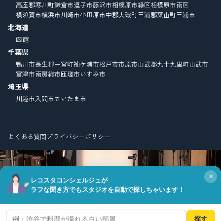
高座郡寒川町
鎌倉市
逗子市
藤沢市
相模原市緑区
相模原市南区
横須賀市
横浜市
川崎市
小田原市
中郡大磯町
三浦郡葉山町
三浦市
北海道
函館
千葉県
鴨川市
長生郡一宮町
袖ケ浦市
松戸市
市原市
山武郡九十九里町
山武市
富津市
南房総市
匝瑳市
いすみ市
埼玉県
川越市
入間市
さいたま市
よくある質問
プライバシーポリシー
×
レコスタコンシェルジュが
ラフな聞き方でもスタジオを自動で探しちゃいます！
© Copyright FIELD CO.,LTD. all right reserved.
探す