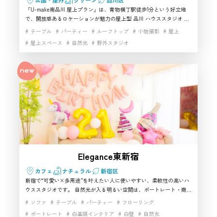
「U-make南品川 屋上プラン」は、青物横丁駅徒歩1分という好立地
で、開放感あるロケーションが魅力の屋上型 品川 ハウススタジオ で
す。自然光をたっぷり使えるため、屋上ならではの抜け感を活かした
テーブル
パーティー
ルーフトップ
小物撮影
屋上
撮影ができ、パーティーから軽い収録まで幅広く対応する柔軟性が特
屋上スペース
自然光
野外スタジオ
徴。特に夕景は写真・動画どちらにも映え、屋外表現に強い 品川の撮
影スタジオ を探している方に最適です。BBQ設備も充実しており、
大人数での利用にも強い点が魅力。アクセスの良さと使い勝手の良さ
を兼ね備えた、品川エリアで自信を持って おすすめ できる屋上スタ
ジオです。
Elegance東新宿
カフェ
ナチュラル
新宿区
新宿で“可愛い×多用途”を叶えたい人に使いやすい、柔軟性の高いハ
ウススタジオです。 自然光が入る明るい空間は、ポートレート・商品
撮影・推し活・配信など幅広い用途に対応でき、新宿エリアで気軽に
ソファ
テーブル
パーティー
フローリング
使える撮影スタジオを探す方にぴったり。キッチン・大画面テレビ・
ポートレート
白基調インテリア
白壁
自然光