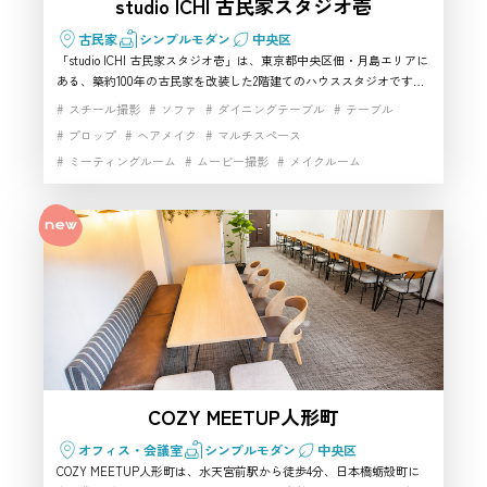
studio ICHI 古民家スタジオ壱
古民家
シンプルモダン
中央区
「studio ICHI 古民家スタジオ壱」は、東京都中央区佃・月島エリアに
ある、築約100年の古民家を改装した2階建てのハウススタジオです。
畳や障子、襖、木製建具、昔ながらの玄関など、日本家屋ならではの
スチール撮影
ソファ
ダイニングテーブル
テーブル
雰囲気を活かした撮影ができます。4つの和室や木造階段、簡易キッ
プロップ
ヘアメイク
マルチスペース
チンを備え、襖を外して広い空間として使うことも可能です。和装ポ
ミーティングルーム
ムービー撮影
メイクルーム
ートレート、コスプレ、商品撮影、インタビュー、動画制作に適して
おり、中央区で本格的な和の情景を撮影したい方におすすめの撮影ス
動画撮影
外観撮影
家具・小物充実
小物撮影
展示会
タジオです。
日本家屋
昭和レトロスタジオ
昭和レトロ家具
歴史的建築
歴史的建築物
生活シーン
自然光
開放感
階段
駅近
高速インターネット
COZY MEETUP人形町
オフィス・会議室
シンプルモダン
中央区
COZY MEETUP人形町は、水天宮前駅から徒歩4分、日本橋蛎殻町に