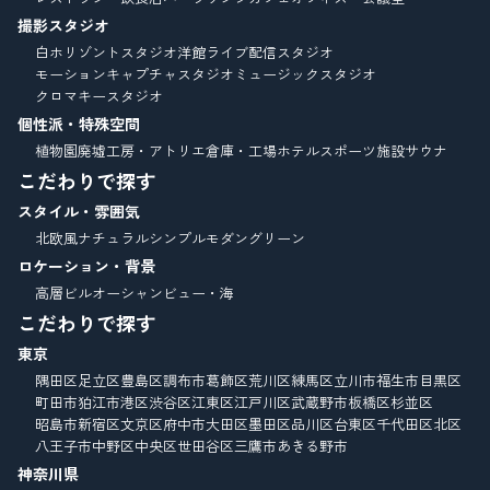
撮影スタジオ
白ホリゾントスタジオ
洋館
ライブ配信スタジオ
モーションキャプチャスタジオ
ミュージックスタジオ
クロマキースタジオ
個性派・特殊空間
植物園
廃墟
工房・アトリエ
倉庫・工場
ホテル
スポーツ施設
サウナ
こだわりで探す
スタイル・雰囲気
北欧風
ナチュラル
シンプルモダン
グリーン
ロケーション・背景
高層ビル
オーシャンビュー・海
こだわりで探す
東京
隅田区
足立区
豊島区
調布市
葛飾区
荒川区
練馬区
立川市
福生市
目黒区
町田市
狛江市
港区
渋谷区
江東区
江戸川区
武蔵野市
板橋区
杉並区
昭島市
新宿区
文京区
府中市
大田区
墨田区
品川区
台東区
千代田区
北区
八王子市
中野区
中央区
世田谷区
三鷹市
あきる野市
神奈川県