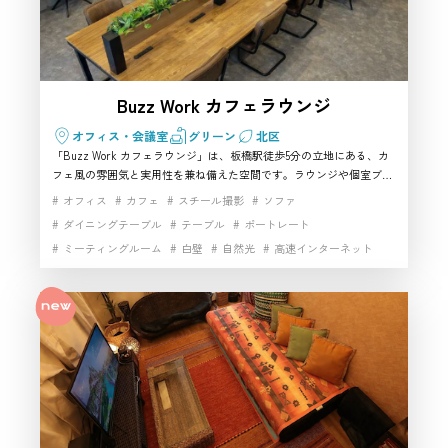
Buzz Work カフェラウンジ
オフィス・会議室
グリーン
北区
「Buzz Work カフェラウンジ」は、板橋駅徒歩5分の立地にある、カ
フェ風の雰囲気と実用性を兼ね備えた空間です。ラウンジや個室ブー
ス、ミーティングルームなどを使い分けやすく、動画収録やインタビ
オフィス
カフェ
スチール撮影
ソファ
ュー、配信にも対応しやすい点が魅力です。設備面も整っているた
ダイニングテーブル
テーブル
ポートレート
め、北区で使い勝手のよいハウススタジオを探している方や、実務性
ミーティングルーム
白壁
自然光
高速インターネット
の高い撮影スタジオを探している方におすすめしやすい一軒です。