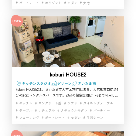
ポートレート
ホリゾント
モダン
大窓
まで幅広い雰囲気に対応。掲載面積は40㎡で最大10名まで利用でき、
カーテンで仕切れる簡易的な着替えスペースもあります。大きな音を
家具・小物充実
小物撮影
白ホリゾント
伴わない少人数撮影に使いやすく、中央区で自然光の入るハウススタ
白基調インテリア
白壁
白壁×コンクリート床
自然光
ジオを探している方におすすめです。
開放感
駅近
koburi HOUSE2
キッチンスタジオ
グリーン
さいたま市
koburi HOUSE2は、さいたま市大宮区宮町1にある、大宮駅東口徒歩4
分の駅近レンタルスペースです。23㎡の個室空間は1〜6名で利用しや
すく、カフェ風・ナチュラル・アンティーク調の雰囲気を活かしたハ
キッチン
コンクリート壁
ソファ
ダイニングテーブル
ウススタジオとして使えます。Wi-Fiやテレビ、鏡、電源を備え、
テーブル
ナチュラル
ナチュラルモダン
パーティー
YouTube撮影、コスプレ撮影、ライブ配信などの撮影スタジオ利用に
フローリング
ポートレート
モダン
生活シーン
も対応。さいたま市で少人数向けのハウススタジオや撮影スタジオを
探す方におすすめです。
白基調インテリア
白壁
自然光
開放感
駅近
高速インターネット