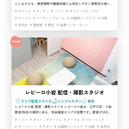
にしながらも、商用撮影や動画収録にも対応しやすい実用性の高い一
室です。Wi-Fiや有線LAN、モニター、スクリーン、鏡などの設備がそ
オフィス
キッチン
ソファ
ダイニングテーブル
ろっており、少人数で使える武蔵野市エリアのハウススタジオを探し
テーブル
ミーティングルーム
白基調インテリア
白壁
ている方にもなじみやすい構成です。華美な演出型ではなく、利便性
自然光
開放感
駅近
高速インターネット
と機材環境を重視した撮影スタジオとして使いやすく、対談・物撮
り・レクチャー収録にも向いています。駅近で押さえやすいおすすめ
候補です。
レピーロ小岩 配信・撮影スタジオ
ライブ配信スタジオ
シンプルモダン
東京
レピーロ小岩 配信・撮影スタジオ レピーロ小岩は、江戸川区・小岩
駅徒歩6分の場所にある、完全個室タイプの空間です。配信やSNS動
画制作、物撮りなどに使いやすく、無料機材やWi-Fi、更衣スペース
ソファ
ダイニングテーブル
テーブル
フローリング
もそろっているため、準備のしやすさも魅力です。シンプルで清潔感
ポートレート
モダン
白基調インテリア
白壁
自然光
のある内装は、幅広い演出になじみやすく、少人数利用にも向いてい