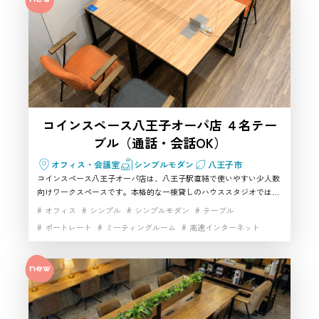
コインスペース八王子オーパ店 ４名テー
ブル（通話・会話OK）
オフィス・会議室
シンプルモダン
八王子市
コインスペース八王子オーパ店は、八王子駅直結で使いやすい少人数
向けワークスペースです。本格的な一棟貸しのハウススタジオではあ
りませんが、八王子市で撮影スタジオを探す際の打ち合わせや簡易収
オフィス
シンプル
シンプルモダン
テーブル
録、撮影前後の作業場所として便利に活用できます。Wi-Fiや電源も
ポートレート
ミーティングルーム
高速インターネット
あり、駅近で短時間利用しやすいため、八王子市周辺のハウススタジ
オ利用と組み合わせたい方にもおすすめです。