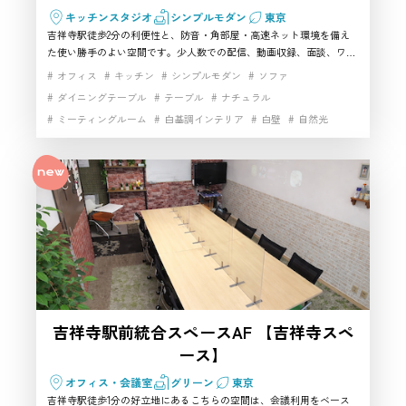
キッチンスタジオ
シンプルモダン
東京
吉祥寺駅徒歩2分の利便性と、防音・角部屋・高速ネット環境を備え
た使い勝手のよい空間です。少人数での配信、動画収録、面談、ワー
クショップなどに対応しやすく、設備面も充実しています。武蔵野市
オフィス
キッチン
シンプルモダン
ソファ
で駅近のハウススタジオを探している方にとって、実用性と機動力の
ダイニングテーブル
テーブル
ナチュラル
バランスが取りやすい一室です。配信や収録にもなじみやすい撮影ス
ミーティングルーム
白基調インテリア
白壁
自然光
タジオとしても活用しやすく、少人数案件で使いやすいおすすめの会
場です。
駅近
高速インターネット
吉祥寺駅前統合スペースAF 【吉祥寺スペ
ース】
オフィス・会議室
グリーン
東京
吉祥寺駅徒歩1分の好立地にあるこちらの空間は、会議利用をベース