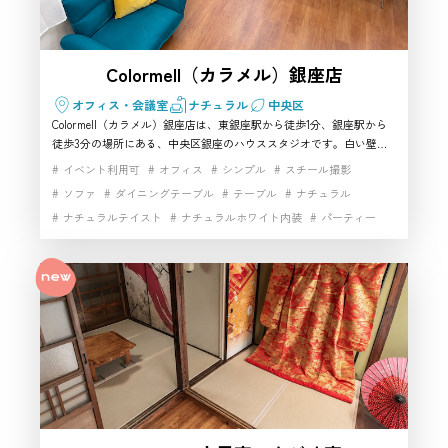
Colormell（カラメル）銀座店
オフィス・会議室
ナチュラル
中央区
Colormell（カラメル）銀座店は、東銀座駅から徒歩1分、銀座駅から
徒歩3分の場所にある、中央区銀座のハウススタジオです。白い壁と
木目調のフローリングを基調とした約22.41㎡の明るい室内には、テー
イベント利用可
オフィス
シンプル
スチール撮影
ブル、椅子、ソファ、姿見鏡、50型テレビ、高速Wi-Fiなどを完備。
ソファ
ダイニングテーブル
テーブル
ナチュラル
家具の配置を変更しながら、インタビュー、商品撮影、ポートレー
ナチュラルテイスト
ナチュラルホワイト内装
パーティー
ト、YouTube、ライブ配信などに利用できます。銀座らしい都市型の
生活シーンを撮影したい方や、駅近で使いやすい中央区の撮影スタジ
フローリング
ヘアメイク
マルチスペース
オを探している方におすすめです。
ミーティングルーム
ムービー撮影
動画撮影
大窓
家具・小物充実
小物撮影
手すり
生活シーン
生活雑貨完備
白基調インテリア
白壁
白壁×フローリングタイル
自然光
開放感
階段
駅近
高速インターネット