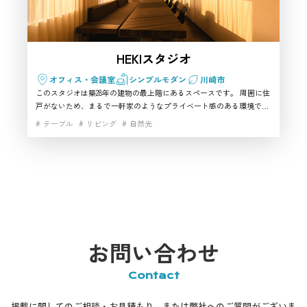
HEKIスタジオ
オフィス・会議室
シンプルモダン
川崎市
このスタジオは築28年の建物の最上階にあるスペースです。 周囲に住
戸がないため、まるで一軒家のようなプライベート感のある環境で撮
影ができます。 メインスペースには幅4.8mの大きなテーブルがあり、
テーブル
リビング
自然光
リビングシーンやオフィス・対談・インタビューなど幅広く利用可
能。 二面採光の窓から光がたっぷり入り、午前は富士山、夕方は夕日
を望めるなど、時間帯によって異なる自然光の表情を活かせます。 ま
た、漆喰仕上げの天井や壁が床材とコントラストを生み、上質でモダ
ンな雰囲気を演出。 ライティングレールで照明の調整もでき、自然光
と人工光を組み合わせた多彩な撮影に対応します（※照明調整は別料
金）。 さらに、キッチン・洗面台・トイレ・寝室も備わっているの
で、ハウスシーンの撮影も可能です。
お問い合わせ
Contact
掲載に関してのご相談・お見積もり、または弊社へのご質問がございま