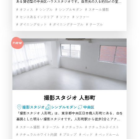
ある貸切型の中央区ハウススタジオです。自然光の入る約55㎡の室内
には、テーブル、椅子、ソファ、プロジェクター、スクリーン、高速
オフィス
シンプル
シンプルモダン
スチール撮影
Wi-Fiなどを備え、最大30名まで利用可能。インタビュー、人物撮
センスあるインテリア
ソファ
ソファー
影、商品撮影、セミナー収録、ライブ配信まで幅広く対応します。家
ダイニングセット
ダイニングテーブル
テーブル
具を動かして会議形式や対談形式へ変更しやすく、施術ベッドも4台
設置されているため、美容講習や研修動画にも活用できます。大型施
ナチュラルテイスト
パーティー
マルチスペース
設ではありませんが、ビジネスシーンや講習風景を自然に撮影したい
ミーティングルーム
ムービー撮影
モダン
リビング
方に使いやすい中央区の撮影スタジオとしておすすめです。
動画撮影
家具・小物充実
家具充実
生活シーン
生活雑貨完備
白基調インテリア
白壁
自然光
開放感
階段
駅近
高速インターネット
撮影スタジオ 人形町
撮影スタジオ
シンプルモダン
中央区
「撮影スタジオ 人形町」は、東京都中央区日本橋人形町にある、白を
基調とした明るい撮影スタジオです。人形町駅から徒歩3分とアクセ
スしやすく、広い窓から入るやわらかな自然光を活かして、ポートレ
スチール撮影
テーブル
ナチュラル
ナチュラルテイスト
ートやアパレル、商品撮影、インタビューなどに利用できます。白や
ナチュラルホワイト内装
プロップ
ベッド
ベッドルーム
透明感のある家具や小道具がそろい、ナチュラルからポップ、モダン