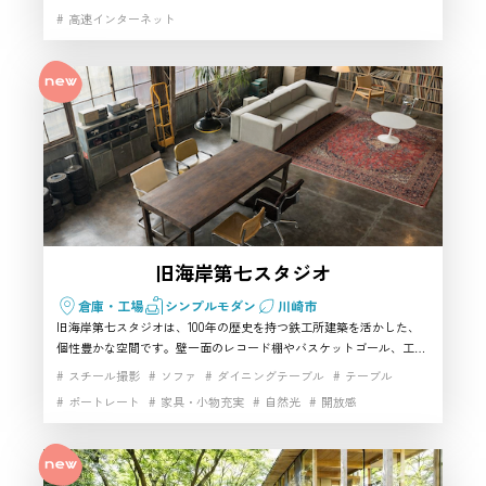
ゲーム機・女優ミラーなど設備も充実しており、誕生日会や女子会に
高速インターネット
も最適です。24時間利用可能でアクセスも良いため、「便利で多機能
な空間を使いたい」というニーズに自信を持っておすすめできるスタ
ジオです。
旧海岸第七スタジオ
倉庫・工場
シンプルモダン
川崎市
旧海岸第七スタジオは、100年の歴史を持つ鉄工所建築を活かした、
個性豊かな空間です。壁一面のレコード棚やバスケットゴール、工場
跡らしい無骨さと自然光の入り方が印象的で、他にはない世界観をつ
スチール撮影
ソファ
ダイニングテーブル
テーブル
くりやすいのが魅力。川崎市で背景の強いハウススタジオを探してい
ポートレート
家具・小物充実
自然光
開放感
る方に向いており、ポートレート、対談、MV、配信まで幅広く対応
できる撮影スタジオとしてもおすすめです。空間そのものの存在感を
作品に活かしたい案件に適しています。