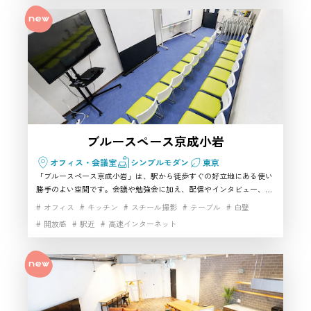
ブルースペース京成小岩
オフィス・会議室
シンプルモダン
東京
「ブルースペース京成小岩」は、駅から徒歩すぐの好立地にある使い
勝手のよい空間です。会議や勉強会に加え、配信やインタビュー、軽
めの収録にも対応しやすく、江戸川エリアで気軽に利用できるハウス
オフィス
キッチン
スチール撮影
テーブル
白壁
スタジオを探している方に適しています。設備も整っており少人数利
開放感
駅近
高速インターネット
用にちょうどよく、実用性の高い撮影スタジオとしてもおすすめでき
る一室です。駅近で集まりやすく、柔軟に活用できる点も魅力です。