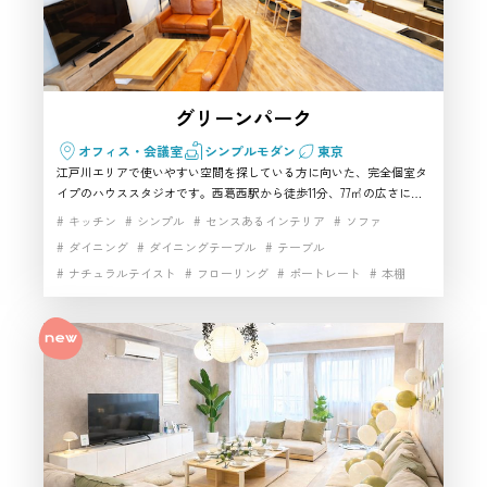
グリーンパーク
オフィス・会議室
シンプルモダン
東京
江戸川エリアで使いやすい空間を探している方に向いた、完全個室タ
イプのハウススタジオです。西葛西駅から徒歩11分、77㎡の広さに加
え、控室やキッチン、キッズエリアも備えており、少人数の物撮りか
キッチン
シンプル
センスあるインテリア
ソファ
ら複数名での収録まで対応しやすいのが魅力。光Wi-Fiや大型テレ
ダイニング
ダイニングテーブル
テーブル
ビ、リングライトなどの設備もそろい、実務利用にもなじむ撮影スタ
ナチュラルテイスト
フローリング
ポートレート
本棚
ジオとしておすすめしやすい一軒です。
生活シーン
自然光
階段
高速インターネット