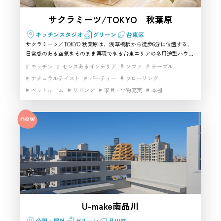
サクラミーツ/TOKYO 秋葉原
キッチンスタジオ
グリーン
台東区
サクラミーツ／TOKYO 秋葉原は、浅草橋駅から徒歩6分に位置する、
日常感のある空気をそのまま再現できる台東エリアの多用途型ハウス
スタジオです。ホワイト×グリーンの爽やかな空間に65インチTVやキ
キッチン
センスあるインテリア
ソファ
テーブル
ッチン、豊富な家具・雑貨が揃っており、商品撮影・ライフスタイ
ナチュラルテイスト
パーティー
フローリング
ル・人物まで幅広い表現に対応できる撮影スタジオとして評価されて
ベットルーム
リビング
家具・小物充実
本棚
います。自然光の柔らかいカットから夜の間接照明を活かしたシネマ
ティックな画作りまで対応可能で、“暮らしの雰囲気を残したい”制作
生活雑貨完備
自然光
にも最適。リアルな生活背景を必要とする案件にも扱いやすく、推し
活・女子会など幅広い用途にも使いやすい、台東区で特におすすめで
きるスタジオです。
U-make南品川
公園・屋外
グリーン
品川区