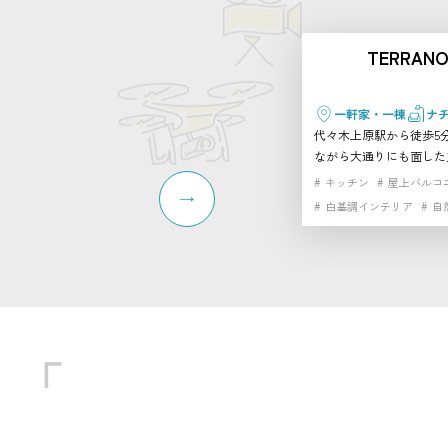
TERRANO
一軒家・一棟
ナ
代々木上原駅から徒歩5
ながら大通りにも面した
民家をリノベーションし
キッチン
屋上バルコ
オです。 天井を抜いた開放的なワンフロアの真
白基調インテリア
自
っ白な空間に、大きな窓
光が降り注ぎます。建物
め、プライベート感のあ
たり。 さらに隣接するTERRANOVAビルには、自
然光あふれる幅広ホリゾン
ーの屋上ペントハウス、
タジオなども揃っており
ことも可能です。