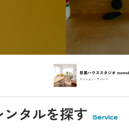
目黒ハウススタジオ momob
マンション・アパート
イン配信など、
レンタルを探す
ます。
Service