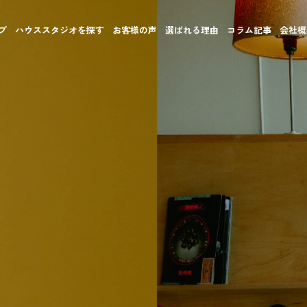
プ
ハウススタジオを探す
お客様の声
選ばれる理由
コラム記事
会社概
住宅地に一歩入れば静けさと緑が広がる。
や映像クリエイターに愛される理由です。
など、
ス。
優れた撮影スタジオが数多く存在します。
しています。
ンテンツ――
、
ています。
選。
たハウススタジオ。
介します。