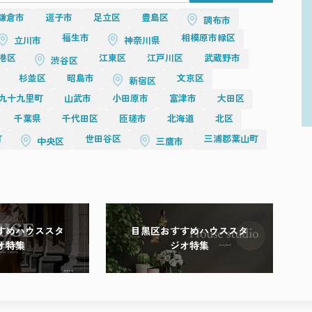
鎌倉市
逗子市
足立区
豊島区
調布市
福生市
相模原市緑区
立川市
神奈川県
港区
江東区
江戸川区
武蔵野市
渋谷区
杉並区
昭島市
文京区
新宿区
九十九里町
山武市
小田原市
富津市
大田区
千葉県
千代田区
匝瑳市
北海道
北区
町
世田谷区
三浦郡葉山町
中央区
三鷹市
すめハウススタ
目黒区おすすめハウススタ
オ特集
ジオ特集