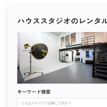
感性を解き放つ場所へ。
今後、撮影空間はさらに多様化し、
下北沢 スタジオレナード
使う人の感性や目的に合わせて自由に選べる時代へと進化して
スチール撮影・映像制作・広告・インタビュー・オンライン配
ハウススタジオのレンタ
用途の垣根はますます曖昧になり、
一つの空間がさまざまなジャンルの創作を支えるようになるで
世田谷には、光・緑・デザインを生かした多彩なハウススタジ
また、自然との共存や、地域の文化を活かした空間デザインも
ライフスタイル、ファッション、アート、屋外──
「撮影場所」という枠を超えた、新しい創造の場が広がってい
撮影テーマに合わせて最適な空間を選ぶことで、
空間の持つ力をどう活かすか。
あなたの作品に深みと魅力が生まれます。
それがこれからの撮影における最も重要なテーマです。
Recosta Studioで理想のスタジオを見つけて、
撮影空間は、技術だけでなく、
TESSEN
次の撮影をもっと自由に、もっと美しく。
感情や物語を伝える“もうひとりの演出者”として、
これからのクリエイティブを支えていくことでしょう。
すべての“撮る人”へ。
感性が響き合う空間を未来へ。
撮影の舞台となる空間は、
その人の想いと創造を支える大切な存在です。
光が差し込む部屋、静かなアトリエ、
街の片隅にあるカフェ、自然に囲まれたロケ地──
どんな場所にも、表現の可能性があります。
撮影空間は、感性と感性が交わる“出会いの場”。
目黒の撮影スタジオに共通するのは、
その瞬間に生まれる一枚や一瞬が、
“光を感じる設計”と“静けさを生かす空気”。
時を超えて人の心に残る作品へとつながっていきます。
Momobanaの暮らしの温もり、Studio 4696の緊張感、RAW
キーワード検索
これからも、空間が持つ力を信じ、
どれもが、撮影者の感性を刺激し、作品に深みを与えます。
創造の自由を広げていくことが、
都心の利便性を保ちながらも、どこか穏やかで創作的な時間が
新しい撮影文化の未来をつくる原動力となるでしょう。
その空気の中で、光と影のあいだに新しい表現を見つけてくだ
Recosta Studio
が紹介する目黒のスタジオは、