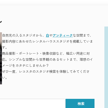
いきます。
信など、
ル
しょう。
オが揃っています。
増え、
ます。
自然光の入るスタジオから、
白
や
アンティーク
な空間まで、
撮影内容にあわせたレンタルハウススタジオを掲載していま
す。
商品撮影・ポートレート・映像収録など、幅広い用途に対
応。シンプルな空間から世界観のあるセットまで、理想のイ
メージをカタチにしませんか？
ぜひ一度、レコスタのスタジオ検索を体験してみてくださ
い。
Rの素材感、TESSENの構築的美。
流れる街、目黒。
さい。
検索