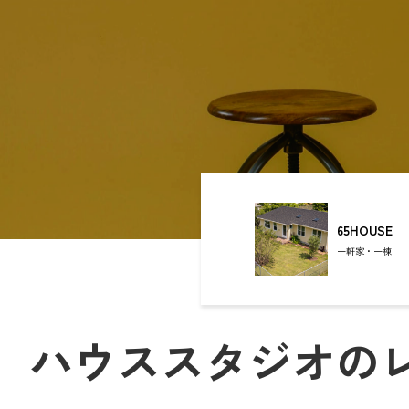
Inspiration studio
撮影空間の「いま」
表現者と空間が出会う。
クリエイティブのための場所づくり。
Studio 4696（シロクロ）中目黒店
現在、撮影に利用される空間は目的に応じて多様化し、
PYG
あらゆるジャンルのクリエイティブシーンを支えています。
商業撮影では、商品の魅力を最大限に引き出すために、
シンプルで明るいハウススタジオや、
ブランドの世界観に合わせたコンセプト空間が選ばれます。
her
映像制作の現場では、映画・ドラマ・MV・広告など、
作品のストーリー性に沿った空間演出が求められます。
住宅、廃墟、ホテル、倉庫、カフェ、自然の中など、
65HOUSE
ロケーションが持つリアルな質感が映像表現を支えています。
雑誌やファッション撮影では、
一軒家・一棟
インテリアのトーンや自然光の雰囲気が重要視され、
シーズンやテーマごとに異なる空間が選ばれます。
世田谷Atelier セタガヤアトリエ
光と影のコントラスト、家具や色彩の統一感が
ビジュアル全体の印象を決定づけます。
一方で、個人クリエイターやアーティストによる撮影も増加。
ポートレートやアート作品の制作、SNS・YouTube・オンラ
ハウススタジオの
Studio RAWR
小規模ながらも表現性の高い撮影が求められるようになってい
このように、撮影空間は「作品づくりのパートナー」として、
クリエイターの発想や想いを形にする舞台となっています。
世田谷ガーデン倶楽部
撮影空間の「これから」
撮影を、もっと自由に。