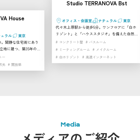
Studio TERRANOVA Bst
VA House
オフィス・会議室
ナチュラル
東京
代々木上原駅から徒歩5分。ワンフロアに「白ホ
リゾント」と「ハウススタジオ」を備えた自然光
チュラル
東京
スタジオです。 白ホリゾントは横幅7m弱と広
分。閑静な住宅街にあり
コンクリート壁
バスルーム
く、両サイドに大きな窓があり、自然光を豊かに
立地に建つ、築35年の古
ミーティングルーム
メイクルーム
取り込めます。南向き4mの格子窓からは季節ご
た2階建て一軒家スタジ
ニー
白ホリゾント
高速インターネット
とに変化する緑が背景となり、ナチュラルな雰囲
然光
開放感
気を演出。 さらに、2つのメイクルームとミーテ
や天窓から柔らかな自然
ィングルームはモルタル壁・木壁・白壁とそれぞ
まるごと貸し切れるた
れ異なるテイストで利用可能。空間を区切る6枚
る撮影やイベントにぴっ
のリバーシブル扉や、両サイドの遮光カーテンに
よって、光のコントロールも自由自在です。 同
トスタジオ、270°ビュ
ビルにはルーフバルコニー付きペントハウスやキ
キッチン付きのハウスス
ッチン付きのスタジオもあり、併用利用も可能。
、組み合わせて利用する
オプションでバスルームや追加スペースも利用で
きます。高速インターネット「NURO」も完備し
Media
ており、配信撮影やオンラインイベントにも対応
メディアのご紹介
できる万能なスタジオです。