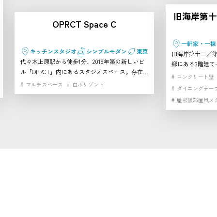
旧海岸第十三
OPRCT Space C
一軒家・一棟
キッチンスタジオ
シンプルモダン
東京
旧海岸第十三／
代々木上原駅から徒歩1分、2019年築の新しいビ
郷にある3階建て
ル「OPRCT」内にあるスタジオスペース。存在
タジオ。シルバ
コンクリート壁
感のある大きなアイランド型キッチンカウンター
1階、屋根裏のよ
マルチスペース
白ホリゾント
ダイニングテー
を中心に、モルタル床・コンクリート打ちっぱな
ィーク家具が映え
屋根裏部屋風ス
し壁・白壁が組み合わさった洗練された空間で
を切り替えられる
高速インターネ
す。ピクチャーレール付きで展示利用も可能。軽
㎡・天井高最大3
飲食を伴うイベントや展示会、撮影に幅広く対応
告・アパレル・M
できます。 同じビルには、大型白ホリゾントや
すすめできます
ライブステージ、マルチスペース、ハウススタジ
オ、ラフインテリアスペース、パノラマルーフト
ップなど多彩な施設が揃い、併用も可能です。さ
らに徒歩圏内には、自然光豊かな白ホリゾントや
屋上ペントハウス付きルーフバルコニー、一軒家
スタジオ「TERRANOVA House」などのバリエー
ションも利用できます。