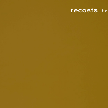
空間が感性を刺激する──撮影が生まれる場所について考える
撮影空間の「これまで」
光・静寂・素材が語り合う街、目黒。
光・緑・デザインが共鳴する街、世田谷。
「空間が感性を刺激する」──
都会の余白が、あなたの表現をやさしく包み込みます。
あなたの作品に“ちょうどいい空間”がきっと見つかります。
トッ
その考え方から始まる表現の可能性。
東京・目黒区は、洗練と温もりが共存する“感性の街”。
都心の喧騒から少し離れた世田谷エリアは、
撮影空間は、単なる“場所”ではなく、
高感度なショップやギャラリー、カフェが立ち並びながらも、
自然光と緑に恵まれた撮影スポットが豊富なロケーション。
表現を生み出すための重要な要素として発展してきました。
そんなコントラストこそが、この街が多くのフォトグラファー
ファッション、ライフスタイル、アート、ムービー、SNS撮影
自然光の入り方、家具の配置、壁や床の質感、光と影のバラン
目黒エリアには、自然光・空間デザイン・素材感のバランスに
あらゆるクリエイティブにフィットするハウススタジオが点在
そのすべてが作品の印象を左右し、創造力を刺激します。
ファッション、アート、ライフスタイル、ムービー、SNSコ
この記事では、「どんな作品を撮りたいか」に合わせて
住宅風のリビング、モダンなオフィス、アンティーク調の洋館
それぞれの作品テーマに応じた最適な“光”と“空気感”が揃っ
世田谷エリアのおすすめスタジオをカテゴリー別にご紹介。
そして静かな古民家──それぞれの空間が持つ世界観が、
本記事では、Recosta Studio掲載スタジオの中から、
光・デザイン・空間構成──それぞれの個性を感じながら、
クリエイターの表現を支え、作品に深みを与えてきました。
特に感性を刺激し、創作意欲をかき立てる４つの撮影空間を厳
あなたのイメージを最も引き出せる場所を見つけてください。
撮影者、被写体、そしてその場を共有するすべての人が、
「光・質感・余白」という３つのキーワードで、
空間を通じて感情を交わすこと。
目黒という街の魅力とともにご紹介します。
自然な暮らしのシーンや温かみのある光を求めるなら、
それこそが、撮影空間の魅力であり、表現の原点です。
ナチュラルテイストのハウススタジオがおすすめです。
日常の中にある“美しい瞬間”を丁寧に切り取りたい。
そんな想いに応えるのが、自然光と温もりある質感を大切にし
SANCHA HOUSE
被写体の呼吸が感じられる、ナチュラルテイストの空間をご紹
目黒ハウススタジオ Momobana
三宿住宅
Nスタジオ