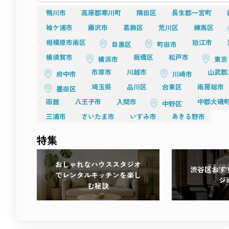
あなたの「撮る理由」に寄り添う場所です。
光が語り、素材が響き、心が動く――
鴨川市
高座郡寒川町
隅田区
長生郡一宮町
感性を刺激する撮影体験を、ぜひこの街で。
袖ケ浦市
藤沢市
葛飾区
荒川区
練馬区
相模原市南区
狛江市
目黒区
町田市
横須賀市
板橋区
松戸市
横浜市
東京
市原市
川越市
山武郡
府中市
川崎市
埼玉県
品川区
台東区
南房総市
墨田区
函館
八王子市
入間市
中郡大磯
中野区
三浦市
さいたま市
いすみ市
あきる野市
特集
おしゃれなハウススタジオ
渋谷区おす
でレンタルキッチンを楽し
ジ
む秘訣