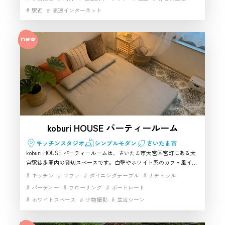
橋区で印象的な世界観を演出できる撮影スタジオを探している方に向
駅近
高速インターネット
いた、少人数貸切利用しやすい撮影スタジオです。
koburi HOUSE パーティールーム
キッチンスタジオ
シンプルモダン
さいたま市
koburi HOUSE パーティールームは、さいたま市大宮区宮町にある大
宮駅徒歩圏内の貸切スペースです。白壁やホワイト系のカフェ風イン
テリアを活かし、女子会や誕生日会だけでなく、YouTube撮影、ライ
キッチン
ソファ
ダイニングテーブル
ナチュラル
ブ配信、コスプレ撮影にも使いやすいハウススタジオです。Wi-Fiや
パーティー
フローリング
ポートレート
テレビ、キッチン設備もあり、さいたま市で少人数向けの撮影スタジ
ホワイトスペース
小物撮影
生活シーン
オを探している方にもおすすめです。
白基調インテリア
白壁
自然光
開放感
雑貨豊富
駅近
高速インターネット