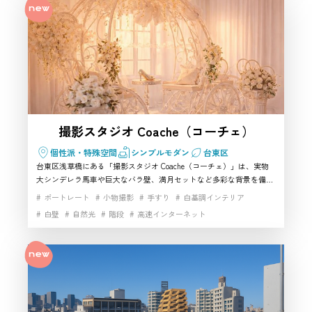
東区で雰囲気重視のスタジオを探している方に自信をもっておすすめ
できる空間です。
撮影スタジオ Coache（コーチェ）
個性派・特殊空間
シンプルモダン
台東区
台東区浅草橋にある「撮影スタジオ Coache（コーチェ）」は、実物
大シンデレラ馬車や巨大なバラ壁、満月セットなど多彩な背景を備え
たハウススタジオです。四方から自然光が差し込み、どのシーンも美
ポートレート
小物撮影
手すり
白基調インテリア
しく撮れるため、ポートレート・コスプレ・前撮り・動画撮影まで幅
白壁
自然光
階段
高速インターネット
広く対応。衣装着放題や機材無料など設備も充実しており、台東区で
世界観重視の撮影をしたい方に特におすすめの撮影スタジオです。