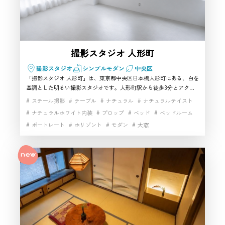
撮影スタジオ 人形町
撮影スタジオ
シンプルモダン
中央区
「撮影スタジオ 人形町」は、東京都中央区日本橋人形町にある、白を
基調とした明るい撮影スタジオです。人形町駅から徒歩3分とアクセ
スしやすく、広い窓から入るやわらかな自然光を活かして、ポートレ
スチール撮影
テーブル
ナチュラル
ナチュラルテイスト
ートやアパレル、商品撮影、インタビューなどに利用できます。白や
ナチュラルホワイト内装
プロップ
ベッド
ベッドルーム
透明感のある家具や小道具がそろい、ナチュラルからポップ、モダン
ポートレート
ホリゾント
モダン
大窓
まで幅広い雰囲気に対応。掲載面積は40㎡で最大10名まで利用でき、
カーテンで仕切れる簡易的な着替えスペースもあります。大きな音を
家具・小物充実
小物撮影
白ホリゾント
伴わない少人数撮影に使いやすく、中央区で自然光の入るハウススタ
白基調インテリア
白壁
白壁×コンクリート床
自然光
ジオを探している方におすすめです。
開放感
駅近