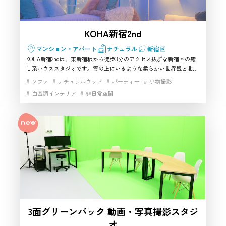
KOHA新宿2nd
マンション・アパート
ナチュラル
新宿区
KOHA新宿2ndは、東新宿駅から徒歩3分のアクセス抜群な新宿区の癒
し系ハウススタジオです。雲の上にいるような柔らかい世界観と北欧
×韓国インテリアが特徴で、写真撮影・推し活・映画鑑賞・女子会ま
ソファ
ナチュラルウッド
パーティー
小物撮影
で幅広く対応。100インチプロジェクターやLEDライトなど設備が充実
白基調インテリア
非日常空間
しており、小規模撮影にも使いやすい空間です。幻想的な雰囲気で作
品を仕上げたい方に最適で、新宿 ハウススタジオ 撮影スタジオ おす
すめとして人気の一室です。24時間利用可能で、非日常を楽しみたい
方にぴったりです。
3面グリーンバック 動画・写真撮影スタジ
オ