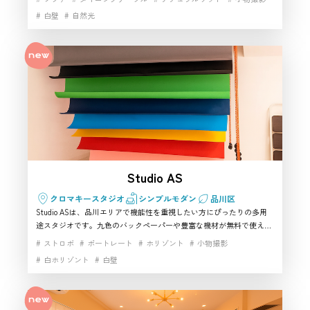
内は、ポートレート・商品撮影・ライフスタイルカットに適した撮影
白壁
自然光
スタジオとして高い評価を受けています。24時間利用可能で使い勝手
がよく、アクセス面も優秀。品川周辺で雰囲気重視のスタジオを探し
ている方に特におすすめできる多用途型のレンタルスペースです。
Studio AS
クロマキースタジオ
シンプルモダン
品川区
Studio ASは、品川エリアで機能性を重視したい方にぴったりの多用
途スタジオです。九色のバックペーパーや豊富な機材が無料で使える
ため、個人から商用まで幅広い制作に対応します。アンティーク調の
ストロボ
ポートレート
ホリゾント
小物撮影
背景とホワイトペーパーを使い分けられる構成は、表現の幅を広げた
白ホリゾント
白壁
いクリエイターにも最適。初心者でも扱いやすく、設備面も充実して
いるため、都市型のハウススタジオ的な撮影スタジオを探している方
に特におすすめできる空間です。アクセスも良く、効率よく撮影を進
めたいシーンに活躍します。