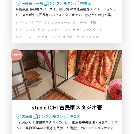
一軒家・一棟
シンプルモダン
中央区
月島長屋 多目的スペースは、築102年の木造長屋をリノベーションし
た、東京都中央区月島のハウススタジオです。昔ながらの柱や梁、障
子、畳、ちゃぶ台、ダイニングキッチンが残り、昭和の暮らしや東京
イベント利用可
シャワールーム
スチール撮影
の下町、家族の日常を自然に表現できます。1階の和室とキッチン、
ダイニング
ダイニングテーブル
ナチュラルウッド
自然光が入る2階を使い分けられ、ポートレート、商品撮影、コスプ
パーティー
フローリング
プロップ
ベランダ
レ、インタビュー、ドラマ、CMなど幅広い撮影に対応。月島駅から
徒歩3分とアクセスも良く、古民家らしい生活感や物語性を重視する
マルチスペース
ムービー撮影
動画撮影
家具・小物充実
方におすすめの中央区の撮影スタジオです。
小物撮影
手すり
日本家屋
昭和レトロスタジオ
昭和レトロ家具
歴史的建築
生活シーン
生活雑貨完備
白壁
自然光
路面スタジオ
都心の隠れ家
階段
駅近
高速インターネット
studio ICHI 古民家スタジオ壱
古民家
シンプルモダン
中央区
「studio ICHI 古民家スタジオ壱」は、東京都中央区佃・月島エリアに
ある、築約100年の古民家を改装した2階建てのハウススタジオです。
畳や障子、襖、木製建具、昔ながらの玄関など、日本家屋ならではの