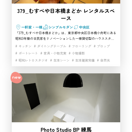
379_むすべや日本橋まどか レンタルスペ
ース
一軒家・一棟
シンプルモダン
中央区
「379_むすべや日本橋まどか」は、東京都中央区日本橋小舟町にある
昭和3年築の古民家をリノベーションした一棟貸切型のハウススタジ
オです。和室・洋室の落ち着いた雰囲気を活かし、ポートレート、商
キッチン
ダイニングテーブル
フローリング
プロップ
品撮影、動画撮影、コスプレ撮影など幅広い撮影に対応。人形町駅か
ポートレート
家具・小物充実
小物撮影
ら近く、撮影小物や照明設備も利用できるため、中央区でレトロな世
昭和レトロスタジオ
生活シーン
生活雑貨完備
自然光
界観を表現できる撮影スタジオを探している方におすすめです。
都心の隠れ家
開放感
高速インターネット
Photo Studio BP 練馬