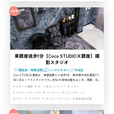
でき、中央区で少人数向けの撮影スタジオを探している方におすすめ
家具・小物充実
家具充実
小物撮影
浴室
生活シーン
です。
男性一人暮らし
白壁
自然光
都心の隠れ家
開放感
雑貨
雑貨豊富
駅近
高速インターネット
東銀座徒歩1分【Coco STUDIOⅩ銀座】撮
影スタジオ
個性派・特殊空間
シンプルモダン
中央区
Coco STUDIOⅩ銀座は、東銀座駅から徒歩1分、東京都中央区銀座3丁
目にあるハウススタジオです。約5mの漆喰白壁をはじめ、黒壁、白ゴ
シック壁、花に囲まれたガーデン背景など、異なる世界観を一室で撮
スチール撮影
センスあるインテリア
ソファ
影できます。ロココ調ソファや猫脚家具、マントルピース、造花など
ダイニングテーブル
パーティー
フレンチシック
の撮影小物も充実。自然光に加え、LEDライトやレフ板などの機材も
プロップ
モダン
ヨーロッパテイスト
完全遮光可能
利用でき、ポートレート、コスプレ、アパレル、商品撮影、動画制作
まで幅広く対応します。中央区で華やかな背景を効率よく使いたい方
家具・小物充実
小物撮影
海外
海外風スタジオ
におすすめの撮影スタジオです。
白基調インテリア
白壁
自然光
開放感
階段
雑貨