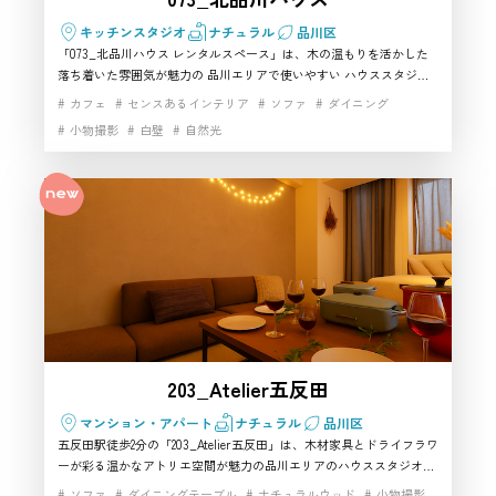
キッチンスタジオ
ナチュラル
品川区
「073_北品川ハウス レンタルスペース」は、木の温もりを活かした
落ち着いた雰囲気が魅力の 品川エリアで使いやすい ハウススタジオ
です。古民家を改装した柔らかい光の入る空間は、会議やワーク利用
カフェ
センスあるインテリア
ソファ
ダイニング
はもちろん、ライフスタイル系の撮影にも相性が良く、自然なトーン
小物撮影
白壁
自然光
で仕上がると評判の 撮影スタジオとしても人気があります。キッチン
設備も備えており、商品撮影から動画収録まで幅広く対応可能。アク
セスも良く初めての利用にも安心できるため、品川で“小さく落ち着
いた空間”を探している方に特に おすすめしたい一軒です。
203_Atelier五反田
マンション・アパート
ナチュラル
品川区
五反田駅徒歩2分の「203_Atelier五反田」は、木材家具とドライフラワ
ーが彩る温かなアトリエ空間が魅力の品川エリアのハウススタジオで
す。自然光が心地よく入り、生活感とデザイン性のバランスがよい室
ソファ
ダイニングテーブル
ナチュラルウッド
小物撮影