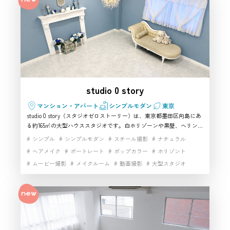
雑貨豊富
非日常空間
駅近
高級感
高速インターネット
studio 0 story
マンション・アパート
シンプルモダン
東京
studio 0 story（スタジオゼロストーリー）は、東京都墨田区向島にあ
る約165㎡の大型ハウススタジオです。白ホリゾーンや黒壁、ヘリンボ
ーン壁、水色壁、花壁、ナチュラル壁など多彩な背景がそろい、一つ
シンプル
シンプルモダン
スチール撮影
ナチュラル
の撮影スタジオ内で複数の世界観を表現できます。アパレル撮影、商
ヘアメイク
ポートレート
ポップカラー
ホリゾント
品撮影、プロフィール撮影、YouTube、企業PVなど幅広い用途に対
ムービー撮影
メイクルーム
動画撮影
大型スタジオ
応。メイクルーム、更衣スペース、Wi-Fiも備えており、墨田区で設
備と撮影効率を重視してハウススタジオを探している方におすすめの
家具・小物充実
小物撮影
広めメイク台
白ホリゾント
撮影スタジオです。
白基調インテリア
都内大型スタジオ
開放感
駅近
高速インターネット