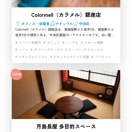
Colormell（カラメル）銀座店
オフィス・会議室
ナチュラル
中央区
Colormell（カラメル）銀座店は、東銀座駅から徒歩1分、銀座駅から
徒歩3分の場所にある、中央区銀座のハウススタジオです。白い壁と
木目調のフローリングを基調とした約22.41㎡の明るい室内には、テー
イベント利用可
オフィス
シンプル
スチール撮影
ブル、椅子、ソファ、姿見鏡、50型テレビ、高速Wi-Fiなどを完備。
ソファ
ダイニングテーブル
テーブル
ナチュラル
家具の配置を変更しながら、インタビュー、商品撮影、ポートレー
ナチュラルテイスト
ナチュラルホワイト内装
パーティー
ト、YouTube、ライブ配信などに利用できます。銀座らしい都市型の
生活シーンを撮影したい方や、駅近で使いやすい中央区の撮影スタジ
フローリング
ヘアメイク
マルチスペース
オを探している方におすすめです。
ミーティングルーム
ムービー撮影
動画撮影
大窓
家具・小物充実
小物撮影
手すり
生活シーン
生活雑貨完備
白基調インテリア
白壁
白壁×フローリングタイル
自然光
開放感
階段
駅近
高速インターネット
月島長屋 多目的スペース