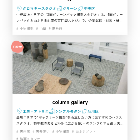
クロマキースタジオ
グリーン
中央区
中野坂上エリアの「3面グリーンバック撮影スタジオ」は、4面グリー
ンバックと白ホリ両対応の専門型スタジオで、企業配信・対談・研修
動画に強い中野のハウススタジオです。天井高3m以上の広い空間と
小物撮影
白壁
開放感
安定した光回線で、ライブ配信や同録収録にも最適。「中野で本格的
な撮影環境を探したい」「配信も可能な撮影スタジオを押さえたい」
という制作チームに特におすすめの中野ハウススタジオとして高く評
価されています。
column gallery
工房・アトリエ
シンプルモダン
品川区
品川エリアで“ギャラリー×撮影”を両立したい方におすすめのハウス
スタジオ。築年数のあるビル1Fに広がる160㎡のワンフロアと最大天井
高380cmで、引きの画も余白たっぷりに組める撮影スタジオです。石
天井高
天井高い
小物撮影
白ホリゾント
材床と中央の円柱が空間に芯を作り、物撮り・ファッション・インタ
路面スタジオ