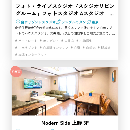
フォト・ライブスタジオ『スタジオリビン
グルーム』フォトスタジオ Aスタジオ 白
ホリゾント
白ホリゾントスタジオ
シンプルモダン
東京
北千住駅徒歩7分の好立地にある、足立エリアで使いやすい白ホリゾ
ントのハウススタジオ。天井高3m以上の開放感と自然光が魅力で、
遮光カーテン付きのため光量調整もしやすく、人物・物撮り・インタ
ポートレート
ホリゾント
天井高
小物撮影
ビュー・コスプレ・動画撮影まで幅広く対応できる撮影スタジオとし
白ホリゾント
白基調インテリア
白壁
自然光
開放感
ておすすめです。PROFOTO中心の機材も揃い、足立で商用撮影まで
高速インターネット
安心して任せられるハウススタジオを探す方におすすめ。
Modern Side 上野 3F