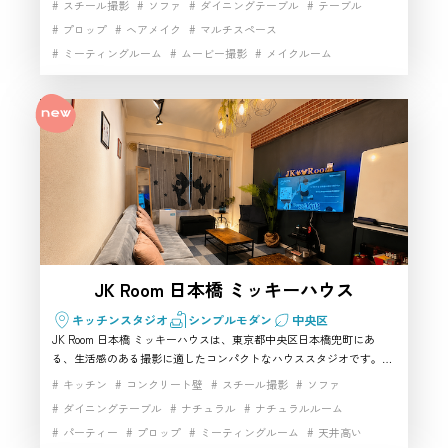
スチール撮影
ソファ
ダイニングテーブル
テーブル
雰囲気を活かした撮影ができます。4つの和室や木造階段、簡易キッ
プロップ
ヘアメイク
マルチスペース
チンを備え、襖を外して広い空間として使うことも可能です。和装ポ
ミーティングルーム
ムービー撮影
メイクルーム
ートレート、コスプレ、商品撮影、インタビュー、動画制作に適して
おり、中央区で本格的な和の情景を撮影したい方におすすめの撮影ス
動画撮影
外観撮影
家具・小物充実
小物撮影
展示会
タジオです。
日本家屋
昭和レトロスタジオ
昭和レトロ家具
歴史的建築
歴史的建築物
生活シーン
自然光
開放感
階段
駅近
高速インターネット
JK Room 日本橋 ミッキーハウス
キッチンスタジオ
シンプルモダン
中央区
JK Room 日本橋 ミッキーハウスは、東京都中央区日本橋兜町にあ
る、生活感のある撮影に適したコンパクトなハウススタジオです。茅
場町駅から徒歩3分で、ソファ、テーブル、キッチン、テレビ、漫
キッチン
コンクリート壁
スチール撮影
ソファ
画、ゲームなど、自宅のようなシーンを演出できる設備が充実してい
ダイニングテーブル
ナチュラル
ナチュラルルーム
ます。YouTube、ライブ配信、インタビュー、商品紹介、日常生活を
パーティー
プロップ
ミーティングルーム
天井高い
テーマにした写真・動画撮影まで幅広く対応。Wi-Fiと有線LANも利用