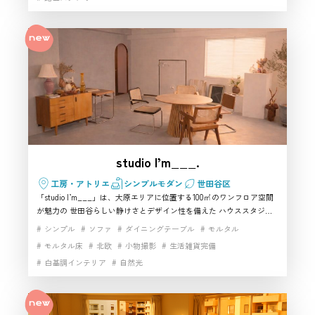
ビューまで幅広く対応。オプションのアール白ホリで、ムードのある
箱撮りと白背景の撮り分けも可能です。
studio I’m___.
工房・アトリエ
シンプルモダン
世田谷区
「studio I’m___」は、大原エリアに位置する100㎡のワンフロア空間
が魅力の 世田谷らしい静けさとデザイン性を備えた ハウススタジオ
です。白壁×モルタルで構成されたsimple roomと、ベージュトーンで
シンプル
ソファ
ダイニングテーブル
モルタル
統一されたbeige roomの2種類があり、自然光を活かした撮影がしやす
モルタル床
北欧
小物撮影
生活雑貨完備
い点が特徴。カラーパネルで背景を変えられるため、人物・商品・ム
白基調インテリア
自然光
ービーなど多彩な表現に対応できる柔軟さも魅力です。生活感と洗練
された空気感を両立した空間は、ライフスタイル系の企画に強く、使
い勝手の良い 撮影スタジオとして制作チームから高い評価を得ていま
す。世田谷でナチュラルかつ操作性の高い空間を探している方に、特