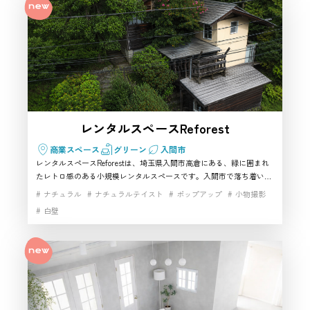
レンタルスペースReforest
商業スペース
グリーン
入間市
レンタルスペースReforestは、埼玉県入間市高倉にある、緑に囲まれ
たレトロ感のある小規模レンタルスペースです。入間市で落ち着いた
雰囲気のハウススタジオ風空間を探している方に向いており、白壁や
ナチュラル
ナチュラルテイスト
ポップアップ
小物撮影
フローリングを活かしたポートレート、商品撮影、作品撮影などにも
白壁
使いやすい撮影スタジオ候補です。展示やワークショップにも対応し
やすく、入間市で撮影と小規模利用を両立したい方におすすめです。