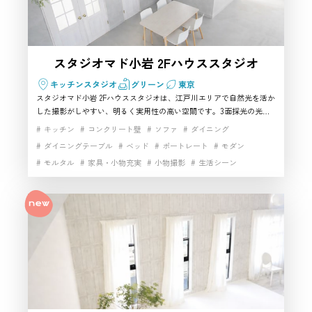
スタジオマド小岩 2Fハウススタジオ
キッチンスタジオ
グリーン
東京
スタジオマド小岩 2Fハウススタジオは、江戸川エリアで自然光を活か
した撮影がしやすい、明るく実用性の高い空間です。3面採光の光が
入り、白壁とモルタル床が抜け感のある画づくりを支えてくれるた
キッチン
コンクリート壁
ソファ
ダイニング
め、ライフスタイル撮影やアパレル、商品撮影まで幅広く対応しやす
ダイニングテーブル
ベッド
ポートレート
モダン
いのが魅力です。ダミーキッチンやベッド、家具、小物類も充実して
モルタル
家具・小物充実
小物撮影
生活シーン
おり、生活シーンの再現にも向いています。江戸川で使い勝手のよい
ハウススタジオを探している方や、自然光と設備のバランスがよい撮
白基調インテリア
白壁
自然光
雑貨豊富
影スタジオを検討している方におすすめしやすい一軒です。
高速インターネット