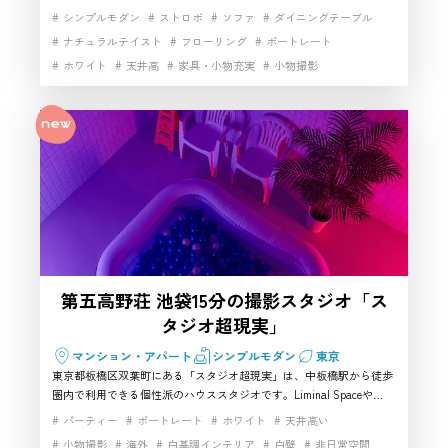
床を活かせるハウススタジオです。ソファや家具付きの空間で、ポー
シンプルモダン
ストロボ
ソファ
ダイニングテーブル
トレート、物撮り、動画撮影、ライブ配信まで幅広く対応。大山駅か
ナチュラルテイスト
フローリング
ポートレート
ら徒歩圏内で、板橋区で自然光を使える撮影スタジオを探している方
ホワイト
天井高
家具・小物充実
小物撮影
におすすめです。
白基調インテリア
白壁
白壁×フローリングタイル
自然光
開放感
階段
駅近
高速インターネット
第五高野荘 池袋15分の撮影スタジオ「ス
タジオ超現実」
マンション・アパート
シンプルモダン
東京
東京都板橋区双葉町にある「スタジオ超現実」は、中板橋駅から徒歩
圏内で利用できる個性派のハウススタジオです。Liminal Spaceや
Poolcoreをモチーフにした白壁・白床の非日常空間が特徴で、ポート
パーティー
ポートレート
ホワイト
天井高い
レート、コスプレ、商品撮影、本人不在の誕生祭などにおすすめ。板
小物撮影
海外
白基調インテリア
白壁
非日常空間