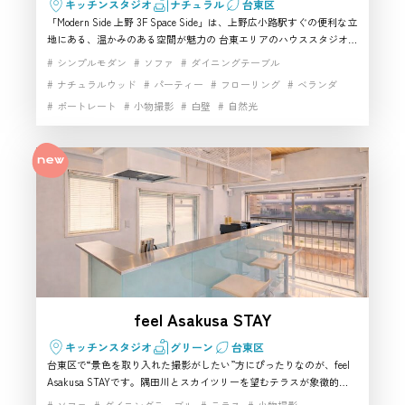
キッチンスタジオ
ナチュラル
台東区
「Modern Side 上野 3F Space Side」は、上野広小路駅すぐの便利な立
地にある、温かみのある空間が魅力の 台東エリアのハウススタジオ
です。北欧風インテリアが整った落ち着いた室内は、ライフスタイル
シンプルモダン
ソファ
ダイニングテーブル
撮影・商品カット・インタビューなど幅広く使えるバランスのよさが
ナチュラルウッド
パーティー
フローリング
ベランダ
特徴。自然光が入りやすいワンフロア構成で、動きのあるシーンにも
ポートレート
小物撮影
白壁
自然光
対応できるため、初心者からプロまで扱いやすい 台東の撮影スタジオ
を探している方に特におすすめです。キッチン設備やWi-Fiも揃い、
高速インターネット
多目的利用にも適した使い勝手の良い一室です。
feel Asakusa STAY
キッチンスタジオ
グリーン
台東区
台東区で“景色を取り入れた撮影がしたい”方にぴったりなのが、feel
Asakusa STAYです。隅田川とスカイツリーを望むテラスが象徴的
で、自然光が差し込むデザイナーズ空間は台東らしさを活かした画づ
ソファ
ダイニングテーブル
テラス
小物撮影