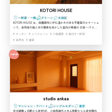
KOTORI HOUSE
一軒家・一棟
グリーン
大田区
KOTORI HOUSE は、田園調布に佇む温かみのある平屋型のロケーショ
ンで、自然体の庭と木の質感を活かした室内が特徴の 太田 ハウスス
タジオ です。三角屋根の小屋やレンガ壁、タイル小道など絵になる背
キッチン
メイクルーム
小物撮影
庭付き一軒家
景が多く、人物・商品問わず幅広い撮影に対応できます。天窓から差
自然光
雑貨
し込む柔らかな自然光が空間を包み、ナチュラルな世界観の表現に最
適。庭・室内・玄関アプローチが短い導線でつながっているため、シ
ーンチェンジもスムーズです。落ち着きある空間で自然な生活感を描
きたい方に最適な 太田 撮影スタジオ として、特に おすすめ できる
一軒です。
studio ankaa
マンション・アパート
シンプルモダン
東京
京王線幡ヶ谷駅から徒歩5分、小田急線代々木上原駅からも徒歩圏内