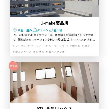
U-make南品川
公園・屋外
グリーン
品川区
「U-make南品川 屋上プラン」は、青物横丁駅徒歩1分という好立地
で、開放感あるロケーションが魅力の屋上型 品川 ハウススタジオ で
す。自然光をたっぷり使えるため、屋上ならではの抜け感を活かした
テーブル
パーティー
ルーフトップ
小物撮影
屋上
撮影ができ、パーティーから軽い収録まで幅広く対応する柔軟性が特
屋上スペース
自然光
野外スタジオ
徴。特に夕景は写真・動画どちらにも映え、屋外表現に強い 品川の撮
影スタジオ を探している方に最適です。BBQ設備も充実しており、
大人数での利用にも強い点が魅力。アクセスの良さと使い勝手の良さ
を兼ね備えた、品川エリアで自信を持って おすすめ できる屋上スタ
ジオです。
073_北品川ハウス