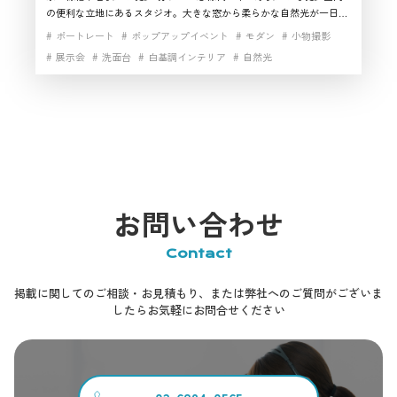
の便利な立地にあるスタジオ。大きな窓から柔らかな自然光が一日中
差し込み、明るく心地よい撮影環境を実現します。 モルタル床とシン
ポートレート
ポップアップイベント
モダン
小物撮影
プルで都会的な内装が特徴で、空間の一角には海外のホテルのような
展示会
洗面台
白基調インテリア
自然光
おしゃれな洗面台とミラーを設置。ビューティー系の撮影にも最適で
す。白壁はポートレートに、ベージュ調のモダンな壁面は小物や商品
撮影にぴったり。展示会の会場としてもご利用いただける多用途なス
タジオです。
お問い合わせ
Contact
掲載に関してのご相談・お見積もり、または弊社へのご質問がございま
したらお気軽にお問合せください