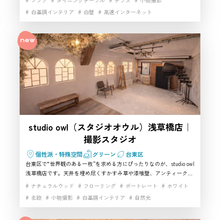
くりに最適。キッチン・大型モニター・照明など設備も充実してお
白基調インテリア
白壁
高速インターネット
り、撮影からパーティー、会議まで幅広く対応できる使い勝手のよい
ハウススタジオです。ドラマやWeb収録にも利用される本格的な撮影
スタジオとしても評価が高く、台東区で“景色・デザイン・利便性”を
重視する方に特におすすめしたい一軒です。
studio owl（スタジオオウル）浅草橋店｜
撮影スタジオ
個性派・特殊空間
グリーン
台東区
台東区で“世界観のある一枚”を求める方にぴったりなのが、studio owl
浅草橋店です。天井を埋め尽くすかすみ草や漆喰壁、アンティーク窓
が独自の空気感を生み出し、台東ならではの表現力豊かなハウススタ
ナチュラルウッド
フローリング
ポートレート
ホワイト
ジオとして多くのクリエイターに支持されています。10種類以上の背
北欧
小物撮影
白基調インテリア
自然光
景や光のニュアンスを使い分けられるため、人物・アパレル・ブライ
ダルなど幅広い撮影に対応でき、作品性を高めたい方に理想的な撮影
スタジオです。浅草橋駅からも近くアクセス性が高い点も魅力で、台