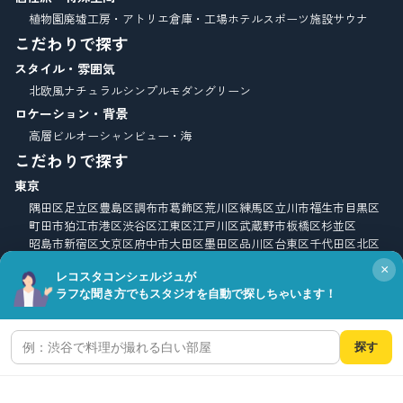
植物園
廃墟
工房・アトリエ
倉庫・工場
ホテル
スポーツ施設
サウナ
こだわりで探す
スタイル・雰囲気
北欧風
ナチュラル
シンプルモダン
グリーン
ロケーション・背景
高層ビル
オーシャンビュー・海
こだわりで探す
東京
隅田区
足立区
豊島区
調布市
葛飾区
荒川区
練馬区
立川市
福生市
目黒区
町田市
狛江市
港区
渋谷区
江東区
江戸川区
武蔵野市
板橋区
杉並区
昭島市
新宿区
文京区
府中市
大田区
墨田区
品川区
台東区
千代田区
北区
八王子市
中野区
中央区
世田谷区
三鷹市
あきる野市
×
レコスタコンシェルジュが
神奈川県
ラフな聞き方でもスタジオを自動で探しちゃいます！
高座郡寒川町
鎌倉市
逗子市
藤沢市
相模原市緑区
相模原市南区
横須賀市
横浜市
川崎市
小田原市
中郡大磯町
三浦郡葉山町
三浦市
北海道
探す
函館
千葉県