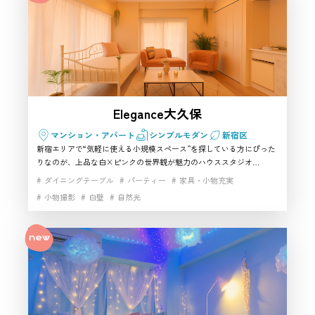
Elegance大久保
マンション・アパート
シンプルモダン
新宿区
新宿エリアで“気軽に使える小規模スペース”を探している方にぴった
りなのが、上品な白×ピンクの世界観が魅力のハウススタジオ
「141_Elegance大久保」。大久保駅徒歩1分という利便性に加え、ベル
ダイニングテーブル
パーティー
家具・小物充実
ベットソファや大理石風テーブルが映えるため、写真・動画を問わず
小物撮影
白壁
自然光
作品づくりに活躍します。推し活・女子会・配信収録まで幅広く使え
る柔軟さも特徴で、新宿で落ち着いた撮影スタジオを探す人にとっ
て、雰囲気とアクセスのバランスがとれたおすすめの空間です。