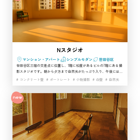
に おすすめの一軒です。
Nスタジオ
マンション・アパート
シンプルモダン
世田谷区
世田谷区三宿の交差点に位置し、1階に松屋があるビルの7階にある撮
影スタジオです。朝から夕方まで自然光がたっぷり入り、午後には西
日も差し込むため、時間帯を問わず明るい撮影が可能です。アクセス
コンクリート壁
ポートレート
小物撮影
白壁
自然光
も便利で、最新のスタジオ情報はInstagramで確認できます。