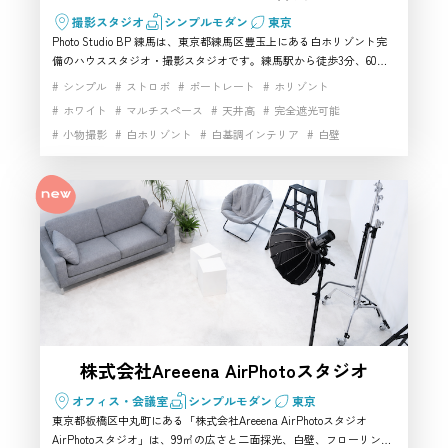
撮影スタジオ
シンプルモダン
東京
Photo Studio BP 練馬は、東京都練馬区豊玉上にある白ホリゾント完
備のハウススタジオ・撮影スタジオです。練馬駅から徒歩3分、60㎡
の地下空間に天井高3.3m、縦3.3m×横6mの白ホリ、撮影機材、Wi-
シンプル
ストロボ
ポートレート
ホリゾント
Fi、メイク・フィッティングスペースを備えています。人物撮影、商
ホワイト
マルチスペース
天井高
完全遮光可能
品撮影、アパレル撮影、動画撮影に使いやすく、練馬区で本格的なハ
小物撮影
白ホリゾント
白基調インテリア
白壁
ウススタジオや撮影スタジオを探している方におすすめです。
開放感
駅近
高速インターネット
株式会社Areeena AirPhotoスタジオ
オフィス・会議室
シンプルモダン
東京
東京都板橋区中丸町にある「株式会社Areeena AirPhotoスタジオ
AirPhotoスタジオ」は、99㎡の広さと二面採光、白壁、フローリング