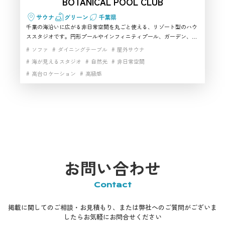
BOTANICAL POOL CLUB
サウナ
グリーン
千葉県
千葉の海沿いに広がる非日常空間を丸ごと使える、リゾート型のハウ
ススタジオです。円形プールやインフィニティプール、ガーデン、ラ
ウンジなど多彩なシーンが敷地内に点在し、自然とラグジュアリーを
ソファ
ダイニングテーブル
屋外サウナ
同時に表現できる撮影スタジオとして高い評価を集めています。都心
海が見えるスタジオ
自然光
非日常空間
から車で約60〜70分とアクセスも良く、日帰りロケが成立する点も魅
高台ロケーション
高級感
力。スチール・ムービーともに対応でき、ビジュアル重視の案件にお
すすめできる千葉エリア屈指のハウススタジオです。
お問い合わせ
Contact
掲載に関してのご相談・お見積もり、または弊社へのご質問がございま
したらお気軽にお問合せください