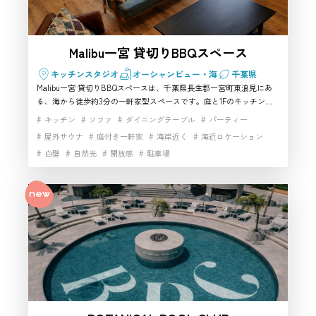
Malibu一宮 貸切りBBQスペース
キッチンスタジオ
オーシャンビュー・海
千葉県
Malibu一宮 貸切りBBQスペースは、千葉県長生郡一宮町東浪見にあ
る、海から徒歩約3分の一軒家型スペースです。庭と1Fのキッチン・
リビングダイニングを利用でき、BBQやホームパーティー、ペット同
キッチン
ソファ
ダイニングテーブル
パーティー
伴の集まりに向いています。人工芝の庭やウッドフェンスのプライベ
屋外サウナ
庭付き一軒家
海岸近く
海近ロケーション
ート感、ジャグジーなどのリゾート感も魅力。長生郡一宮町で海辺の
白壁
自然光
開放感
駐車場
雰囲気を活かせるハウススタジオや、ライフスタイル系の撮影スタジ
オを探す方におすすめです。