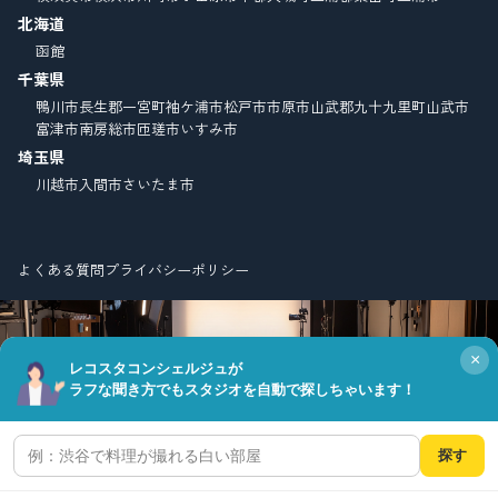
北海道
函館
千葉県
鴨川市
長生郡一宮町
袖ケ浦市
松戸市
市原市
山武郡九十九里町
山武市
富津市
南房総市
匝瑳市
いすみ市
埼玉県
川越市
入間市
さいたま市
よくある質問
プライバシーポリシー
×
レコスタコンシェルジュが
ラフな聞き方でもスタジオを自動で探しちゃいます！
© Copyright FIELD CO.,LTD. all right reserved.
探す