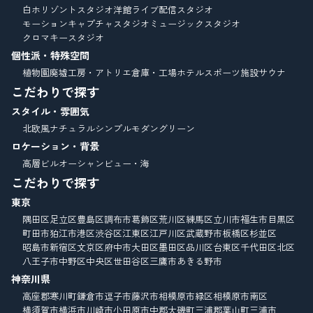
白ホリゾントスタジオ
洋館
ライブ配信スタジオ
モーションキャプチャスタジオ
ミュージックスタジオ
クロマキースタジオ
個性派・特殊空間
植物園
廃墟
工房・アトリエ
倉庫・工場
ホテル
スポーツ施設
サウナ
こだわりで探す
スタイル・雰囲気
北欧風
ナチュラル
シンプルモダン
グリーン
ロケーション・背景
高層ビル
オーシャンビュー・海
こだわりで探す
東京
隅田区
足立区
豊島区
調布市
葛飾区
荒川区
練馬区
立川市
福生市
目黒区
町田市
狛江市
港区
渋谷区
江東区
江戸川区
武蔵野市
板橋区
杉並区
昭島市
新宿区
文京区
府中市
大田区
墨田区
品川区
台東区
千代田区
北区
八王子市
中野区
中央区
世田谷区
三鷹市
あきる野市
神奈川県
高座郡寒川町
鎌倉市
逗子市
藤沢市
相模原市緑区
相模原市南区
横須賀市
横浜市
川崎市
小田原市
中郡大磯町
三浦郡葉山町
三浦市