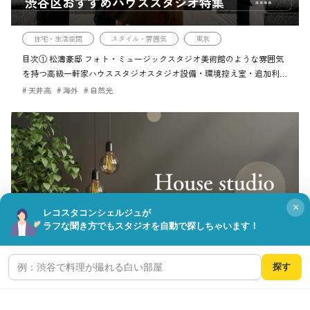
渋谷区おすすめハウススタジオ特集
住宅・生活空間
スタイル・雰囲気
東京
目次① 松濤豪邸 フォト・ミュージックスタジオ美術館のような雰囲気
を持つ高級一軒家ハウススタジオスタジオ設備・環境控え室・追加利用
料金プランアクセス最新情報・利用シーンご予約・お問い合わせ②
天井高
海外
自然光
GOBLIN. 渋谷BLDG […]
×
レコスタコンシェルジュが
ラフな聞き方でもスタジオを自動で探しちゃいます！
目黒区おすすめハウススタジオ特集
探す
住宅・生活空間
スタイル・雰囲気
目黒区
目次1. STUDIO RAWR（祐天寺）自然光あふれる小規模ハウススタジオ