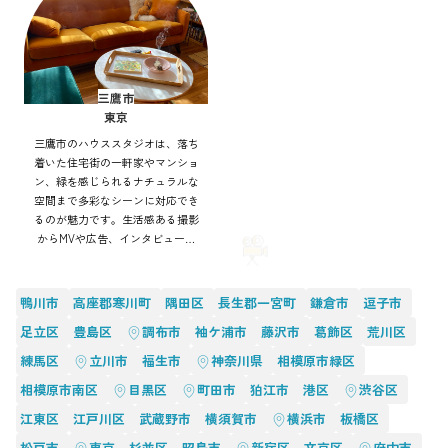
三鷹市
東京
三鷹市のハウススタジオは、落ち
着いた住宅街の一軒家やマンショ
ン、緑を感じられるナチュラルな
空間まで多彩なシーンに対応でき
るのが魅力です。生活感ある撮影
からMVや広告、インタビューま
で幅広く利用可能。自然光や街並
みを活かした表現もでき、アクセ
ス良好で効率的にバリエーション
鴨川市
高座郡寒川町
隅田区
長生郡一宮町
鎌倉市
逗子市
豊かな撮影を実現できます。
足立区
豊島区
調布市
袖ケ浦市
藤沢市
葛飾区
荒川区
練馬区
立川市
福生市
神奈川県
相模原市緑区
相模原市南区
目黒区
町田市
狛江市
港区
渋谷区
江東区
江戸川区
武蔵野市
横須賀市
横浜市
板橋区
松戸市
東京
杉並区
昭島市
新宿区
文京区
府中市