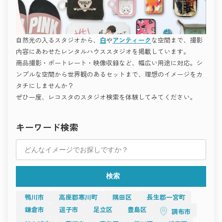
ど、
このように、撮影空間は「作品づくりのパートナー」として、
“世界観で勝負する撮影”に最適です。
クリエイターの発想や想いを形にする舞台となっています。
シンプルながら完成度が高く、
撮影空間の「これから」
どんな被写体も際立たせる懐の深さが魅力。
撮影を、もっと自由に。
モードな撮影を追求するプロフェッショナルのための空間で
感性を解き放つ場所へ。
自然光の入るスタジオから、
白
や
アンティーク
な空間まで、撮影
す。
世田谷ガーデン倶楽部
今後、撮影空間はさらに多様化し、
アート・作品撮りにおすすめ
内容にあわせたレンタルハウススタジオを掲載しています。
使う人の感性や目的に合わせて自由に選べる時代へと進化して
“空気ごと作品にしたい”。
いきます。
商品撮影・ポートレート・映像収録など、幅広い用途に対応。シ
そんな想いを持つアーティストやフォトグラファーに向けたス
スチール撮影・映像制作・広告・インタビュー・オンライン配
タジオ。
下北沢 スタジオレナード
ンプルな空間から世界観のあるセットまで、理想のイメージをカ
信など、
素材、光、温度の調和が、感情の深層まで写し出します。
用途の垣根はますます曖昧になり、
タチにしませんか？
一つの空間がさまざまなジャンルの創作を支えるようになるで
ぜひ一度、レコスタのスタジオ検索を体験してみてください。
Studio RAWR
しょう。
「Studio RAWR」は、素材の美しさと光の変化が生み出す、
また、自然との共存や、地域の文化を活かした空間デザインも
“生きている空間”。
世田谷には、光・緑・デザインを生かした多彩なハウススタジ
増え、
コンクリート、レンガ、木材などの異素材がバランス良く配置
オが揃っています。
「撮影場所」という枠を超えた、新しい創造の場が広がってい
キーワード検索
され、
ライフスタイル、ファッション、アート、屋外──
ます。
一日を通して異なる表情を見せます。
撮影テーマに合わせて最適な空間を選ぶことで、
空間の持つ力をどう活かすか。
午前中の柔らかな光、午後の黄金色の逆光――
あなたの作品に深みと魅力が生まれます。
それがこれからの撮影における最も重要なテーマです。
どの時間帯も、光が被写体と空間を自然に結びつける。
Recosta Studioで理想のスタジオを見つけて、
撮影空間は、技術だけでなく、
撮るたびに新しい発見があるのが、このスタジオの最大の魅力
次の撮影をもっと自由に、もっと美しく。
感情や物語を伝える“もうひとりの演出者”として、
です。
これからのクリエイティブを支えていくことでしょう。
検索
アートフォト、ドキュメンタリー、エディトリアル撮影など、
すべての“撮る人”へ。
“空間を使って感情を描く”作品づくりに最適。
感性が響き合う空間を未来へ。
撮る人の感性を静かに刺激してくれる場所です。
撮影の舞台となる空間は、
鴨川市
高座郡寒川町
隅田区
長生郡一宮町
アトリエ・構築的撮影におすすめ
その人の想いと創造を支える大切な存在です。
ミニマルでありながら、光と構図の自由度が高い。
鎌倉市
逗子市
足立区
豊島区
調布市
光が差し込む部屋、静かなアトリエ、
設計思想を感じるアトリエスタジオは、プロフェッショナル撮
街の片隅にあるカフェ、自然に囲まれたロケ地──