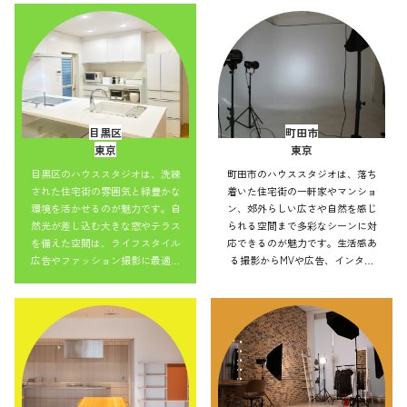
並みを活かした表現もでき、アク
を活かした表現もでき、アクセス
セス良好で効率的にバリエーショ
良好で効率的にバリエーション豊
ン豊かな撮影を実現できます。
かな撮影を実現できます。
目黒区
町田市
東京
東京
目黒区のハウススタジオは、洗練
町田市のハウススタジオは、落ち
された住宅街の雰囲気と緑豊かな
着いた住宅街の一軒家やマンショ
環境を活かせるのが魅力です。自
ン、郊外らしい広さや自然を感じ
然光が差し込む大きな窓やテラス
られる空間まで多彩なシーンに対
を備えた空間は、ライフスタイル
応できるのが魅力です。生活感あ
広告やファッション撮影に最適。
る撮影からMVや広告、インタビ
ナチュラルからモダンまで小物の
ューまで幅広く利用可能。自然光
アレンジで雰囲気を変えられ、幅
や街並みを活かした表現もでき、
広い作品づくりに対応可能です。
アクセス良好で効率的にバリエー
ション豊かな撮影を実現できま
す。