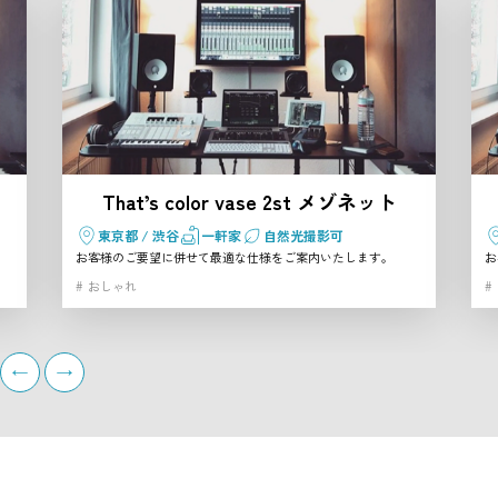
That’s color vase 2st メゾネット
東京都 / 渋谷
一軒家
自然光撮影可
お客様のご要望に併せて最適な仕様をご案内いたします。
お
おしゃれ