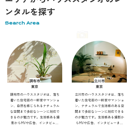
ンタルを探す
Search Area
調布市
立川市
東京
東京
調布市のハウススタジオは、落ち
立川市のハウススタジオは、落ち
着いた住宅街の一軒家やマンショ
着いた住宅街の一軒家やマンショ
ン、自然を感じられるナチュラル
ン、ナチュラルで生活感のある空
な空間まで多彩なシーンに対応で
間まで多彩なシーンに対応できる
きるのが魅力です。生活感ある撮
のが魅力です。生活感ある撮影か
影からMVや広告、インタビュー
らMVや広告、インタビューまで
まで幅広く利用可能。自然光や街
幅広く利用可能。自然光や街並み