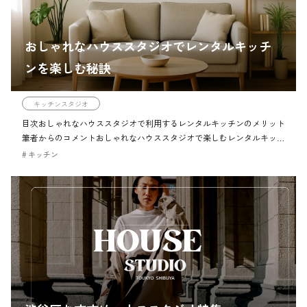
おしゃれなハウススタジオでレンタルキッチ
ンを楽しむ秘訣
キッチンスタジオ
目次おしゃれなハウススタジオで利用するレンタルキッチンのメリット
筆者からのコメントおしゃれなハウススタジオで楽しむレンタルキッチ
ンのメリットチェックポイントおしゃれなハウススタジオをレンタル
キッチン
し、理想の撮影空間を作る注意ハ […]