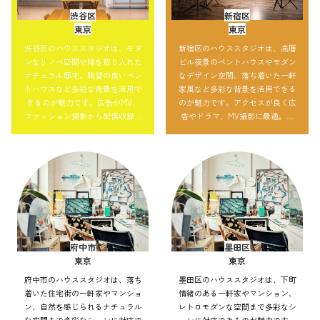
渋谷区
新宿区
東京
東京
渋谷区のハウススタジオは、モダ
新宿区のハウススタジオは、高層
ンなリノベ空間や緑を取り入れた
ビル夜景のペントハウスやモダン
ナチュラル邸宅、眺望の良いペン
なデザイン空間、落ち着いた一軒
トハウスなど多彩な背景を活用で
家風など多彩な背景を活用できる
きるのが魅力です。広告やMV、
のが魅力です。アクセスが良く広
ファッション撮影から配信収録ま
告やドラマ、MV撮影に最適。自
で対応可能。自然光や夜景を使っ
然光で明るい表現も夜景を取り込
た都会的な演出も自在で、アクセ
んだ都会的な演出も可能で、大規
ス性の良さも強みです。
模撮影にも対応できます。
府中市
墨田区
東京
東京
府中市のハウススタジオは、落ち
墨田区のハウススタジオは、下町
着いた住宅街の一軒家やマンショ
情緒のある一軒家やマンション、
ン、自然を感じられるナチュラル
レトロモダンな空間まで多彩なシ