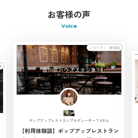
お客様の声
Voice
レストラン・飲食店
棟
ポップアップレストランプロデューサー T.Hさん
【利用体験談】ポップアップレストラン