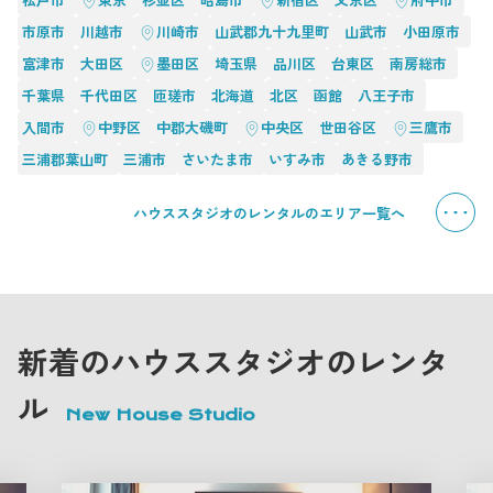
市原市
川越市
川崎市
山武郡九十九里町
山武市
小田原市
富津市
大田区
墨田区
埼玉県
品川区
台東区
南房総市
千葉県
千代田区
匝瑳市
北海道
北区
函館
八王子市
入間市
中野区
中郡大磯町
中央区
世田谷区
三鷹市
三浦郡葉山町
三浦市
さいたま市
いすみ市
あきる野市
ハウススタジオのレンタルのエリア一覧へ
新着のハウススタジオのレンタ
ル
New House Studio