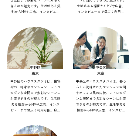
な空間まで多彩なシーンに対応で
ーンに対応できるのが魅力です。
きるのが魅力です。生活感ある撮
生活感ある撮影からMVや広告、
影からMVや広告、インタビュー
インタビューまで幅広く利用可
まで幅広く利用可能。自然光や街
能。自然光や街並みを活かした表
並みを活かした表現もでき、アク
現もでき、アクセス良好で効率的
セス良好で効率的にバリエーショ
にバリエーション豊かな撮影を実
ン豊かな撮影を実現できます。
現できます。
中野区
中央区
東京
東京
中野区のハウススタジオは、住宅
中央区のハウススタジオは、都心
街の一軒家やマンション、レトロ
らしい洗練されたマンション空間
モダンな空間まで多彩なシーンに
やオフィス風の内装、レトロモダ
対応できるのが魅力です。生活感
ンな空間まで多彩なシーンに対応
ある撮影からMVや広告、インタ
できるのが魅力です。生活感ある
ビューまで幅広く利用可能。自然
撮影からMVや広告、インタビュ
光や街灯を活かした表現もでき、
ーまで幅広く利用可能。自然光や
アクセス良好で効率的にバリエー
街並みを活かした表現もでき、ア
ション豊かな撮影を実現できま
クセス良好で効率的にバリエーシ
す。
ョン豊かな撮影を実現できます。