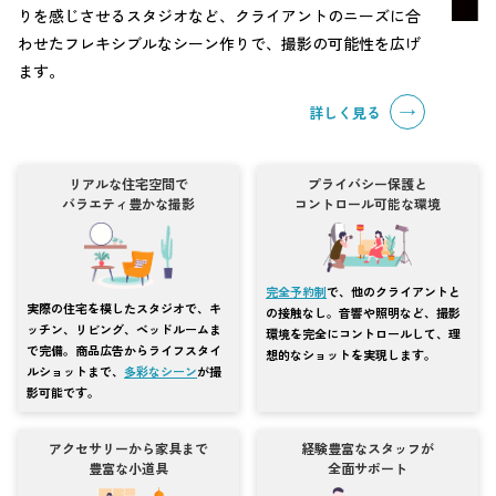
りを感じさせるスタジオなど、クライアントのニーズに合
わせたフレキシブルなシーン作りで、撮影の可能性を広げ
ます。
詳しく見る
リアルな住宅空間で
プライバシー保護と
バラエティ豊かな撮影
コントロール可能な環境
完全予約制
で、他のクライアントと
実際の住宅を模したスタジオで、キ
の接触なし。音響や照明など、撮影
ッチン、リビング、ベッドルームま
環境を完全にコントロールして、理
で完備。商品広告からライフスタイ
想的なショットを実現します。
ルショットまで、
多彩なシーン
が撮
影可能です。
アクセサリーから家具まで
経験豊富なスタッフが
豊富な小道具
全面サポート