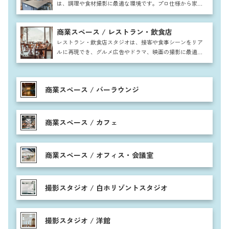
は、調理や食材撮影に最適な環境です。プロ仕様から家庭
的な雰囲気まで対応し、雑誌や広告、CM撮影に幅広く利
用可能。自然な生活感を取り入れた空間で、料理番組やレ
商業スペース / レストラン・飲食店
シピ動画、食品パッケージ撮影など多彩なシーンに活用で
きます。
レストラン・飲食店スタジオは、接客や食事シーンをリア
ルに再現でき、グルメ広告やドラマ、映画の撮影に最適で
す。テーブル席やカウンター、個室など多彩な空間を活用
し、注文から提供、食事まで自然な流れを表現可能。料理
の盛り付けや調理シーンも映え、高級感からカジュアルま
商業スペース / バーラウンジ
で幅広い雰囲気に対応できます。
商業スペース / カフェ
商業スペース / オフィス・会議室
撮影スタジオ / 白ホリゾントスタジオ
撮影スタジオ / 洋館