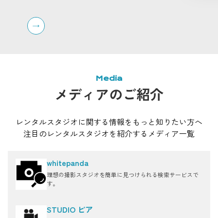
270°ビューの屋上ペントハウス、キッチン付きのハウ
を区切
ススタジオなども揃っており、組み合わせて利用する
ーテン
ことも可能です。
同ビル
チン付
ョンで
速インタ
影やオ
オです
Media
メディアのご紹介
レンタルスタジオに関する情報をもっと知りたい方へ
注目のレンタルスタジオを紹介するメディア一覧
whitepanda
理想の撮影スタジオを簡単に見つけられる検索サービスで
す。
STUDIO ピア