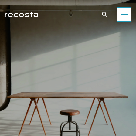
空間が感性を刺激する──撮影が生まれる場所について考える
目黒で出会う、感性を刺激する撮影空間
撮影空間の「これまで」
光・静寂・素材が語り合う街、目黒。
光・緑・デザインが共鳴する街、世田谷。
「空間が感性を刺激する」──
都会の余白が、あなたの表現をやさしく包み込みます。
あなたの作品に“ちょうどいい空間”がきっと見つかります。
その考え方から始まる表現の可能性。
東京・目黒区は、洗練と温もりが共存する“感性の街”。
都心の喧騒から少し離れた世田谷エリアは、
撮影空間は、単なる“場所”ではなく、
高感度なショップやギャラリー、カフェが立ち並びながらも、
自然光と緑に恵まれた撮影スポットが豊富なロケーション。
表現を生み出すための重要な要素として発展してきました。
住宅地に一歩入れば静けさと緑が広がる。
ファッション、ライフスタイル、アート、ムービー、SNS撮影
自然光の入り方、家具の配置、壁や床の質感、光と影のバラン
そんなコントラストこそが、この街が多くのフォトグラファー
など、
ス。
や映像クリエイターに愛される理由です。
あらゆるクリエイティブにフィットするハウススタジオが点在
そのすべてが作品の印象を左右し、創造力を刺激します。
目黒エリアには、自然光・空間デザイン・素材感のバランスに
しています。
住宅風のリビング、モダンなオフィス、アンティーク調の洋
優れた撮影スタジオが数多く存在します。
この記事では、「どんな作品を撮りたいか」に合わせて
館、
ファッション、アート、ライフスタイル、ムービー、SNSコン
世田谷エリアのおすすめスタジオをカテゴリー別にご紹介。
そして静かな古民家──それぞれの空間が持つ世界観が、
テンツ――
光・デザイン・空間構成──それぞれの個性を感じながら、
クリエイターの表現を支え、作品に深みを与えてきました。
それぞれの作品テーマに応じた最適な“光”と“空気感”が揃って
あなたのイメージを最も引き出せる場所を見つけてください。
撮影者、被写体、そしてその場を共有するすべての人が、
います。
空間を通じて感情を交わすこと。
本記事では、Recosta Studio掲載スタジオの中から、
自然な暮らしのシーンや温かみのある光を求めるなら、
それこそが、撮影空間の魅力であり、表現の原点です。
特に感性を刺激し、創作意欲をかき立てる４つの撮影空間を厳
ナチュラルテイストのハウススタジオがおすすめです。
選。
「光・質感・余白」という３つのキーワードで、
SANCHA HOUSE
目黒という街の魅力とともにご紹介します。
ライフスタイル撮影におすすめ
日常の中にある“美しい瞬間”を丁寧に切り取りたい。
そんな想いに応えるのが、自然光と温もりある質感を大切にし
たハウススタジオ。
三宿住宅
被写体の呼吸が感じられる、ナチュラルテイストの空間をご紹
介します。
目黒ハウススタジオ Momobana
目黒川沿いの閑静な住宅街に佇む「Momobana」は、