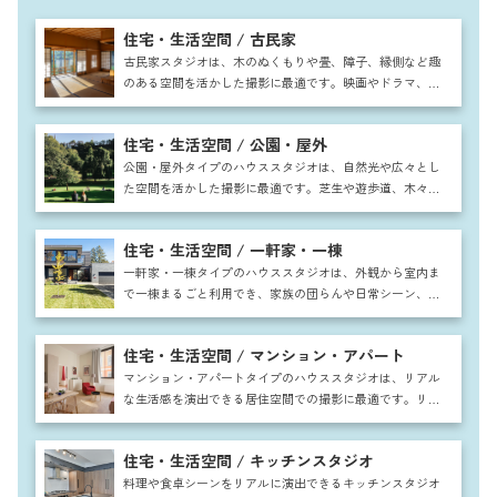
住宅・生活空間 / 古民家
古民家スタジオは、木のぬくもりや畳、障子、縁側など趣
のある空間を活かした撮影に最適です。映画やドラマ、広
告や雑誌など幅広い用途に利用でき、和の暮らしを再現す
ることで物語性のある作品作りが可能です。自然光と調和
住宅・生活空間 / 公園・屋外
した落ち着いた雰囲気は人物や商品の魅力を引き出し、四
季折々の庭や外観も含めて非日常感と情緒を演出できま
公園・屋外タイプのハウススタジオは、自然光や広々とし
す。
た空間を活かした撮影に最適です。芝生や遊歩道、木々や
ベンチを背景にすることで、ファッションや広告、家族写
真やカップルシーンまで幅広く対応可能。四季折々の自然
住宅・生活空間 / 一軒家・一棟
を取り入れた撮影ができ、ドラマやCM、MVなどストーリ
ー性ある作品にも適しています。
一軒家・一棟タイプのハウススタジオは、外観から室内ま
で一棟まるごと利用でき、家族の団らんや日常シーン、ホ
ームパーティーの撮影に最適です。リビングやキッチン、
庭など多彩な空間が揃い、ドラマや映画、CM撮影にも対
住宅・生活空間 / マンション・アパート
応可能。広々とした間取りと自然光を活かし、リアルで開
放感ある映像表現が叶います。
マンション・アパートタイプのハウススタジオは、リアル
な生活感を演出できる居住空間での撮影に最適です。リビ
ングや寝室など実際の住まいを思わせる間取りが揃い、広
告やドラマ、雑誌撮影に幅広く活用できます。一人暮らし
住宅・生活空間 / キッチンスタジオ
風や家族団らんシーンも自然に表現でき、都市部での暮ら
しをリアルに再現できるのが大きな魅力です。
料理や食卓シーンをリアルに演出できるキッチンスタジオ