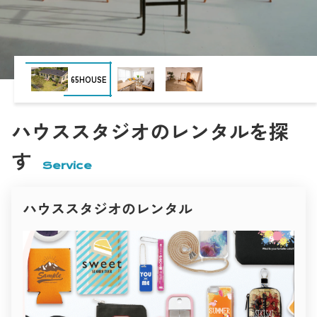
“暮らしのリアリティ”を大切にしたハウススタジオです。
Nスタジオ
白壁と木の温もりが心地よく調和し、柔らかな自然光が空間全
体を包み込みます。
無垢材の床、観葉植物、アースカラーのファブリック――
どこを切り取っても人の生活を感じさせるナチュラルな世界
観。
インタビュー・雑誌・ブランドムービーなど、
撮影空間の「いま」
目黒ハウススタジオ momobana
“人の温度”を伝えたい撮影にぴったりです。
Inspiration studio
表現者と空間が出会う。
キッチンでの料理シーン、ダイニングでの自然な会話、
クリエイティブのための場所づくり。
午後の光に照らされたリビングカットなど、
現在、撮影に利用される空間は目的に応じて多様化し、
時間の経過までも美しく描けるスタジオ。
あらゆるジャンルのクリエイティブシーンを支えています。
ハウススタジオのレンタルを探
一瞬の光を大切にするフォトグラファーに、愛される理由がこ
商業撮影では、商品の魅力を最大限に引き出すために、
こにあります。
PYG
シンプルで明るいハウススタジオや、
ファッション・広告撮影におすすめ
す
ブランドの世界観に合わせたコンセプト空間が選ばれます。
クリーンでありながら、確かな個性を持つスタジオ。
Service
映像制作の現場では、映画・ドラマ・MV・広告など、
光のコントロール、構図の自由度、そしてデザイン性――
作品のストーリー性に沿った空間演出が求められます。
ファッションブランドや広告制作に適した空間をピックアップ
her
住宅、廃墟、ホテル、倉庫、カフェ、自然の中など、
しました。
ロケーションが持つリアルな質感が映像表現を支えています。
ハウススタジオのレンタル
雑誌やファッション撮影では、
Studio 4696（シロクロ）中目黒店
インテリアのトーンや自然光の雰囲気が重要視され、
白と黒、光と影。
シーズンやテーマごとに異なる空間が選ばれます。
その対比を徹底的に研ぎ澄ました空間が「Studio 4696（シロク
光と影のコントラスト、家具や色彩の統一感が
ロ）」。
ビジュアル全体の印象を決定づけます。
名前のとおり、モノトーンを極めた構成が被写体の輪郭と存在
一方で、個人クリエイターやアーティストによる撮影も増加。
感を際立たせます。
ポートレートやアート作品の制作、SNS・YouTube・オンライ
壁・床・天井の質感やトーンが緻密に設計されており、
世田谷Atelier セタガヤアトリエ
ン配信など、
自然光と人工光のどちらにも対応可能。
小規模ながらも表現性の高い撮影が求められるようになってい
ファッションルック、コスメ広告、アーティストビジュアルな
ます。