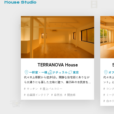
House Studio
TERRANOVA House
一軒家・一棟
ナチュラル
東京
オ
代々木上原駅から徒歩5分。閑静な住宅街にありなが
代々木
ら大通りにも面した立地に建つ、築35年の古民家をリ
ント」
ノベーションした2階建て一軒家スタジオです。 天井
です。 
キッチン
屋上バルコニー
コン
を抜いた開放的なワンフロアの真っ白な空間に、大き
大きな
白基調インテリア
自然光
開放感
ミー
な窓や天窓から柔らかな自然光が降り注ぎます。建物
き4m
白ホ
まるごと貸し切れるため、プライベート感のある撮影
なり、ナチ
やイベントにぴったり。 さらに隣接するTERRANOVA
イクル
ビルには、自然光あふれる幅広ホリゾントスタジオ、
壁・白