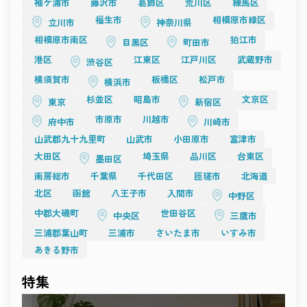
袖ケ浦市
藤沢市
葛飾区
荒川区
練馬区
影の要。
どんな場所にも、表現の可能性があります。
光をデザインし、構図を構築するクリエイターへ。
撮影空間は、感性と感性が交わる“出会いの場”。
福生市
相模原市緑区
立川市
神奈川県
その瞬間に生まれる一枚や一瞬が、
TESSEN
相模原市南区
狛江市
時を超えて人の心に残る作品へとつながっていきます。
目黒区
町田市
開放感と構築美を併せ持つ「TESSEN」は、
これからも、空間が持つ力を信じ、
天井高のあるホワイトベースのアトリエスタジオ。
港区
江東区
江戸川区
武蔵野市
渋谷区
創造の自由を広げていくことが、
自然光と人工照明のバランスが絶妙で、撮影者の意図を最大限
新しい撮影文化の未来をつくる原動力となるでしょう。
横須賀市
板橋区
松戸市
に反映できます。
横浜市
ファッションムービー、ブランドプロモーション、展示撮影な
杉並区
昭島市
文京区
東京
新宿区
ど、
“空間を設計して撮る”という楽しみを感じられる場所。
市原市
川越市
府中市
川崎市
クリーンながら奥行きがあり、どんな演出にも馴染む柔軟性が
魅力です。
山武郡九十九里町
山武市
小田原市
富津市
光をデザインする時間を楽しみたい――
大田区
埼玉県
品川区
台東区
そんなプロフェッショナルにおすすめの一棟です。
墨田区
まとめ
南房総市
千葉県
千代田区
匝瑳市
北海道
目黒の撮影スタジオに共通するのは、
“光を感じる設計”と“静けさを生かす空気”。
北区
函館
八王子市
入間市
中野区
Momobanaの暮らしの温もり、Studio 4696の緊張感、RAWRの
素材感、TESSENの構築的美。
中郡大磯町
世田谷区
中央区
三鷹市
どれもが、撮影者の感性を刺激し、作品に深みを与えます。
三浦郡葉山町
三浦市
さいたま市
いすみ市
都心の利便性を保ちながらも、どこか穏やかで創作的な時間が
流れる街、目黒。
あきる野市
その空気の中で、光と影のあいだに新しい表現を見つけてくだ
さい。
Recosta Studio
が紹介する目黒のスタジオは、
特集
あなたの「撮る理由」に寄り添う場所です。
光が語り、素材が響き、心が動く――