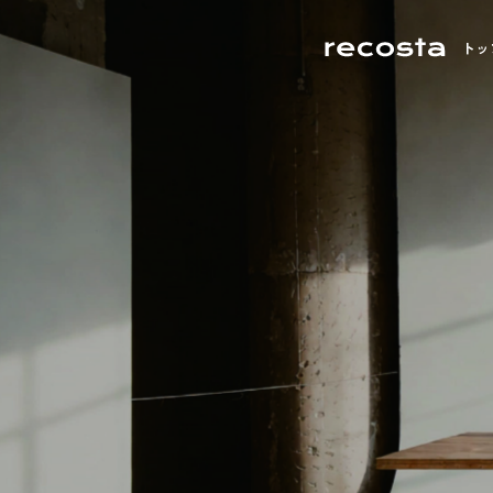
空間が感性を刺激する──撮影が生まれる場所について考える
目黒で出会う、感性を刺激する撮影空間
撮影空間の「これまで」
光・静寂・素材が語り合う街、目黒。
光・緑・デザインが共鳴する街、世田谷。
「空間が感性を刺激する」──
都会の余白が、あなたの表現をやさしく包み込みます。
あなたの作品に“ちょうどいい空間”がきっと見つかります。
トッ
その考え方から始まる表現の可能性。
東京・目黒区は、洗練と温もりが共存する“感性の街”。
都心の喧騒から少し離れた世田谷エリアは、
撮影空間は、単なる“場所”ではなく、
高感度なショップやギャラリー、カフェが立ち並びながらも、
自然光と緑に恵まれた撮影スポットが豊富なロケーション。
表現を生み出すための重要な要素として発展してきました。
そんなコントラストこそが、この街が多くのフォトグラファー
ファッション、ライフスタイル、アート、ムービー、SNS撮影
自然光の入り方、家具の配置、壁や床の質感、光と影のバラン
目黒エリアには、自然光・空間デザイン・素材感のバランスに
あらゆるクリエイティブにフィットするハウススタジオが点在
そのすべてが作品の印象を左右し、創造力を刺激します。
ファッション、アート、ライフスタイル、ムービー、SNSコ
この記事では、「どんな作品を撮りたいか」に合わせて
住宅風のリビング、モダンなオフィス、アンティーク調の洋館
それぞれの作品テーマに応じた最適な“光”と“空気感”が揃っ
世田谷エリアのおすすめスタジオをカテゴリー別にご紹介。
そして静かな古民家──それぞれの空間が持つ世界観が、
本記事では、Recosta Studio掲載スタジオの中から、
光・デザイン・空間構成──それぞれの個性を感じながら、
クリエイターの表現を支え、作品に深みを与えてきました。
特に感性を刺激し、創作意欲をかき立てる４つの撮影空間を厳
あなたのイメージを最も引き出せる場所を見つけてください。
撮影者、被写体、そしてその場を共有するすべての人が、
「光・質感・余白」という３つのキーワードで、
空間を通じて感情を交わすこと。
目黒という街の魅力とともにご紹介します。
自然な暮らしのシーンや温かみのある光を求めるなら、
それこそが、撮影空間の魅力であり、表現の原点です。
ライフスタイル撮影におすすめ
ナチュラルテイストのハウススタジオがおすすめです。
日常の中にある“美しい瞬間”を丁寧に切り取りたい。
そんな想いに応えるのが、自然光と温もりある質感を大切にし
SANCHA HOUSE
被写体の呼吸が感じられる、ナチュラルテイストの空間をご紹
目黒ハウススタジオ Momobana
目黒川沿いの閑静な住宅街に佇む「Momobana」は、
“暮らしのリアリティ”を大切にしたハウススタジオです。
三宿住宅
白壁と木の温もりが心地よく調和し、柔らかな自然光が空間全
無垢材の床、観葉植物、アースカラーのファブリック――
どこを切り取っても人の生活を感じさせるナチュラルな世界観
インタビュー・雑誌・ブランドムービーなど、
“人の温度”を伝えたい撮影にぴったりです。
Nスタジオ
キッチンでの料理シーン、ダイニングでの自然な会話、
午後の光に照らされたリビングカットなど、