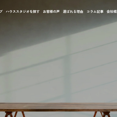
プ
ハウススタジオを探す
お客様の声
選ばれる理由
コラム記事
会社概
住宅地に一歩入れば静けさと緑が広がる。
や映像クリエイターに愛される理由です。
など、
ス。
優れた撮影スタジオが数多く存在します。
しています。
ンテンツ――
、
ています。
選。
たハウススタジオ。
介します。
体を包み込みます。
。