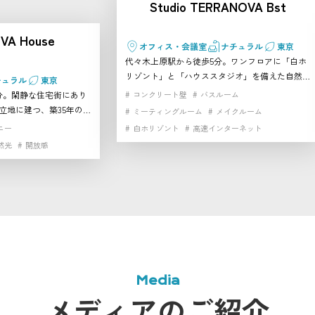
Studio TERRANOVA Bst
VA House
オフィス・会議室
ナチュラル
東京
代々木上原駅から徒歩5分。ワンフロアに「白ホ
リゾント」と「ハウススタジオ」を備えた自然光
チュラル
東京
スタジオです。 白ホリゾントは横幅7m弱と広
分。閑静な住宅街にあり
コンクリート壁
バスルーム
く、両サイドに大きな窓があり、自然光を豊かに
立地に建つ、築35年の古
ミーティングルーム
メイクルーム
取り込めます。南向き4mの格子窓からは季節ご
た2階建て一軒家スタジ
ニー
白ホリゾント
高速インターネット
とに変化する緑が背景となり、ナチュラルな雰囲
然光
開放感
気を演出。 さらに、2つのメイクルームとミーテ
や天窓から柔らかな自然
ィングルームはモルタル壁・木壁・白壁とそれぞ
まるごと貸し切れるた
れ異なるテイストで利用可能。空間を区切る6枚
る撮影やイベントにぴっ
のリバーシブル扉や、両サイドの遮光カーテンに
よって、光のコントロールも自由自在です。 同
トスタジオ、270°ビュ
ビルにはルーフバルコニー付きペントハウスやキ
キッチン付きのハウスス
ッチン付きのスタジオもあり、併用利用も可能。
、組み合わせて利用する
オプションでバスルームや追加スペースも利用で
きます。高速インターネット「NURO」も完備し
Media
ており、配信撮影やオンラインイベントにも対応
メディアのご紹介
できる万能なスタジオです。