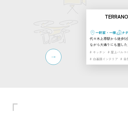
TERRANO
一軒家・一棟
ナ
代々木上原駅から徒歩5
ながら大通りにも面した
民家をリノベーションし
キッチン
屋上バルコ
オです。 天井を抜いた開放的なワンフロアの真
白基調インテリア
自
っ白な空間に、大きな窓
光が降り注ぎます。建物
め、プライベート感のあ
たり。 さらに隣接するTERRANOVAビルには、自
然光あふれる幅広ホリゾン
ーの屋上ペントハウス、
タジオなども揃っており
ことも可能です。