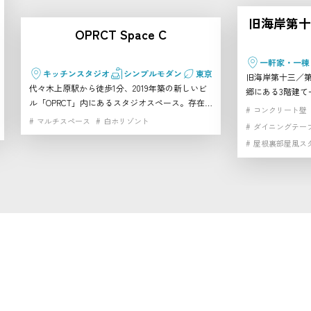
旧海岸第十三
OPRCT Space C
一軒家・一棟
キッチンスタジオ
シンプルモダン
東京
旧海岸第十三／
代々木上原駅から徒歩1分、2019年築の新しいビ
郷にある3階建て
ル「OPRCT」内にあるスタジオスペース。存在
タジオ。シルバ
コンクリート壁
感のある大きなアイランド型キッチンカウンター
1階、屋根裏のよ
マルチスペース
白ホリゾント
ダイニングテー
を中心に、モルタル床・コンクリート打ちっぱな
ィーク家具が映え
屋根裏部屋風ス
し壁・白壁が組み合わさった洗練された空間で
を切り替えられる
高速インターネ
す。ピクチャーレール付きで展示利用も可能。軽
㎡・天井高最大3
飲食を伴うイベントや展示会、撮影に幅広く対応
告・アパレル・M
できます。 同じビルには、大型白ホリゾントや
すすめできます
ライブステージ、マルチスペース、ハウススタジ
オ、ラフインテリアスペース、パノラマルーフト
ップなど多彩な施設が揃い、併用も可能です。さ
らに徒歩圏内には、自然光豊かな白ホリゾントや
屋上ペントハウス付きルーフバルコニー、一軒家
スタジオ「TERRANOVA House」などのバリエー
ションも利用できます。