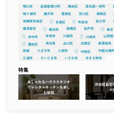
あなたの「撮る理由」に寄り添う場所です。
光が語り、素材が響き、心が動く――
鴨川市
高座郡寒川町
隅田区
長生郡一宮町
感性を刺激する撮影体験を、ぜひこの街で。
袖ケ浦市
藤沢市
葛飾区
荒川区
練馬区
相模原市南区
狛江市
目黒区
町田市
横須賀市
板橋区
松戸市
横浜市
東京
市原市
川越市
山武郡
府中市
川崎市
埼玉県
品川区
台東区
南房総市
墨田区
函館
八王子市
入間市
中郡大磯
中野区
三浦市
さいたま市
いすみ市
あきる野市
特集
おしゃれなハウススタジオ
渋谷区おす
でレンタルキッチンを楽し
ジ
む秘訣