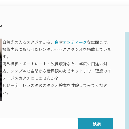
です。
いきます。
信など、
ル
しょう。
オが揃っています。
増え、
ます。
影の要。
自然光の入るスタジオから、
白
や
アンティーク
な空間まで、
撮影内容にあわせたレンタルハウススタジオを掲載していま
す。
商品撮影・ポートレート・映像収録など、幅広い用途に対
に反映できます。
ど、
応。シンプルな空間から世界観のあるセットまで、理想のイ
メージをカタチにしませんか？
魅力です。
ぜひ一度、レコスタのスタジオ検索を体験してみてくださ
い。
Rの素材感、TESSENの構築的美。
流れる街、目黒。
さい。
検索