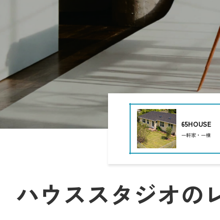
時間の経過までも美しく描けるスタジオ。
一瞬の光を大切にするフォトグラファーに、愛される理由がこ
ファッション・広告撮影におすすめ
クリーンでありながら、確かな個性を持つスタジオ。
光のコントロール、構図の自由度、そしてデザイン性――
Inspiration studio
撮影空間の「いま」
ファッションブランドや広告制作に適した空間をピックアップ
表現者と空間が出会う。
クリエイティブのための場所づくり。
Studio 4696（シロクロ）中目黒店
現在、撮影に利用される空間は目的に応じて多様化し、
白と黒、光と影。
PYG
あらゆるジャンルのクリエイティブシーンを支えています。
その対比を徹底的に研ぎ澄ました空間が「Studio 4696（シロ
商業撮影では、商品の魅力を最大限に引き出すために、
名前のとおり、モノトーンを極めた構成が被写体の輪郭と存在
シンプルで明るいハウススタジオや、
壁・床・天井の質感やトーンが緻密に設計されており、
ブランドの世界観に合わせたコンセプト空間が選ばれます。
自然光と人工光のどちらにも対応可能。
her
映像制作の現場では、映画・ドラマ・MV・広告など、
ファッションルック、コスメ広告、アーティストビジュアルな
作品のストーリー性に沿った空間演出が求められます。
“世界観で勝負する撮影”に最適です。
住宅、廃墟、ホテル、倉庫、カフェ、自然の中など、
シンプルながら完成度が高く、
65HOUSE
ロケーションが持つリアルな質感が映像表現を支えています。
どんな被写体も際立たせる懐の深さが魅力。
雑誌やファッション撮影では、
一軒家・一棟
モードな撮影を追求するプロフェッショナルのための空間です
インテリアのトーンや自然光の雰囲気が重要視され、
アート・作品撮りにおすすめ
シーズンやテーマごとに異なる空間が選ばれます。
“空気ごと作品にしたい”。
世田谷Atelier セタガヤアトリエ
光と影のコントラスト、家具や色彩の統一感が
そんな想いを持つアーティストやフォトグラファーに向けたス
ビジュアル全体の印象を決定づけます。
素材、光、温度の調和が、感情の深層まで写し出します。
一方で、個人クリエイターやアーティストによる撮影も増加。
ポートレートやアート作品の制作、SNS・YouTube・オンラ
ハウススタジオの
Studio RAWR
小規模ながらも表現性の高い撮影が求められるようになってい
「Studio RAWR」は、素材の美しさと光の変化が生み出す、
このように、撮影空間は「作品づくりのパートナー」として、
“生きている空間”。
クリエイターの発想や想いを形にする舞台となっています。
コンクリート、レンガ、木材などの異素材がバランス良く配置
世田谷ガーデン倶楽部
撮影空間の「これから」
一日を通して異なる表情を見せます。
撮影を、もっと自由に。