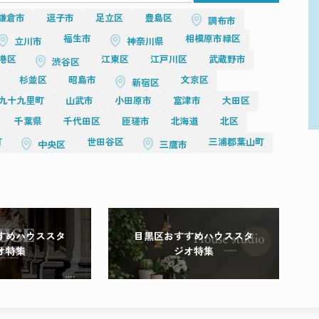
鎌倉市
逗子市
足立区
豊島区
調布市
福生市
相模原市緑区
立川市
神奈川県
港区
江東区
江戸川区
武蔵野市
渋谷区
杉並区
昭島市
文京区
新宿区
九十九里町
山武市
小田原市
富津市
大田区
千葉県
千代田区
匝瑳市
北海道
北区
町
世田谷区
三浦郡葉山町
中央区
三鷹市
すめハウススタ
目黒区おすすめハウススタ
オ特集
ジオ特集