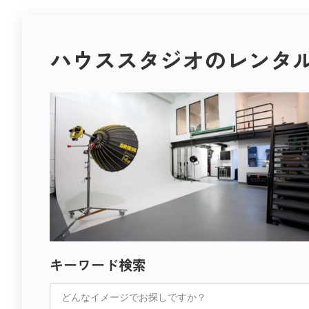
午前中の柔らかな光、午後の黄金色の逆光――
感性を解き放つ場所へ。
どの時間帯も、光が被写体と空間を自然に結びつける。
今後、撮影空間はさらに多様化し、
撮るたびに新しい発見があるのが、このスタジオの最大の魅力
下北沢 スタジオレナード
使う人の感性や目的に合わせて自由に選べる時代へと進化して
アートフォト、ドキュメンタリー、エディトリアル撮影など、
スチール撮影・映像制作・広告・インタビュー・オンライン配
“空間を使って感情を描く”作品づくりに最適。
ハウススタジオのレンタ
用途の垣根はますます曖昧になり、
撮る人の感性を静かに刺激してくれる場所です。
一つの空間がさまざまなジャンルの創作を支えるようになるで
アトリエ・構築的撮影におすすめ
世田谷には、光・緑・デザインを生かした多彩なハウススタジ
また、自然との共存や、地域の文化を活かした空間デザインも
ミニマルでありながら、光と構図の自由度が高い。
ライフスタイル、ファッション、アート、屋外──
「撮影場所」という枠を超えた、新しい創造の場が広がってい
設計思想を感じるアトリエスタジオは、プロフェッショナル撮
撮影テーマに合わせて最適な空間を選ぶことで、
空間の持つ力をどう活かすか。
光をデザインし、構図を構築するクリエイターへ。
あなたの作品に深みと魅力が生まれます。
それがこれからの撮影における最も重要なテーマです。
Recosta Studioで理想のスタジオを見つけて、
撮影空間は、技術だけでなく、
TESSEN
次の撮影をもっと自由に、もっと美しく。
感情や物語を伝える“もうひとりの演出者”として、
開放感と構築美を併せ持つ「TESSEN」は、
これからのクリエイティブを支えていくことでしょう。
天井高のあるホワイトベースのアトリエスタジオ。
すべての“撮る人”へ。
自然光と人工照明のバランスが絶妙で、撮影者の意図を最大限
感性が響き合う空間を未来へ。
ファッションムービー、ブランドプロモーション、展示撮影な
撮影の舞台となる空間は、
“空間を設計して撮る”という楽しみを感じられる場所。
その人の想いと創造を支える大切な存在です。
クリーンながら奥行きがあり、どんな演出にも馴染む柔軟性が
光が差し込む部屋、静かなアトリエ、
光をデザインする時間を楽しみたい――
街の片隅にあるカフェ、自然に囲まれたロケ地──
そんなプロフェッショナルにおすすめの一棟です。
どんな場所にも、表現の可能性があります。
まとめ
撮影空間は、感性と感性が交わる“出会いの場”。
目黒の撮影スタジオに共通するのは、
その瞬間に生まれる一枚や一瞬が、
“光を感じる設計”と“静けさを生かす空気”。
時を超えて人の心に残る作品へとつながっていきます。
Momobanaの暮らしの温もり、Studio 4696の緊張感、RAW
キーワード検索
これからも、空間が持つ力を信じ、
どれもが、撮影者の感性を刺激し、作品に深みを与えます。
創造の自由を広げていくことが、
都心の利便性を保ちながらも、どこか穏やかで創作的な時間が
新しい撮影文化の未来をつくる原動力となるでしょう。
その空気の中で、光と影のあいだに新しい表現を見つけてくだ
Recosta Studio
が紹介する目黒のスタジオは、