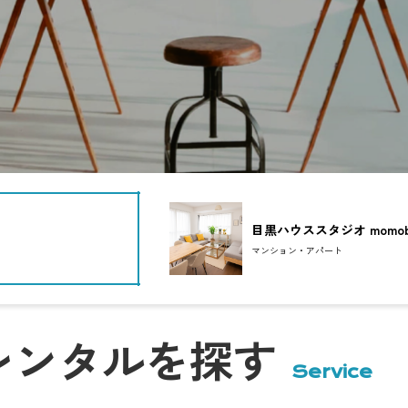
こにあります。
しました。
クロ）」。
感を際立たせます。
ど、
目黒ハウススタジオ momob
マンション・アパート
。
タジオ。
イン配信など、
レンタルを探す
ます。
Service
され、