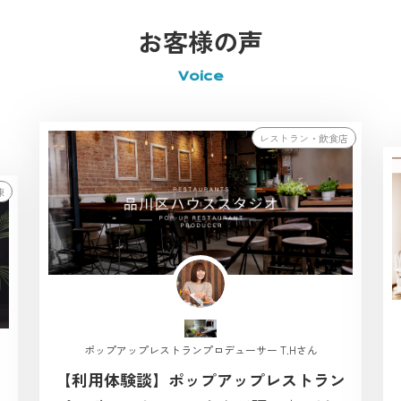
お客様の声
Voice
レストラン・飲食店
棟
ポップアップレストランプロデューサー T.Hさん
【利用体験談】ポップアップレストラン