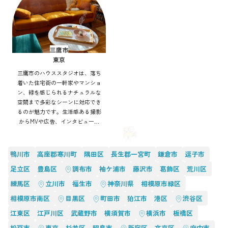
三鷹市
東京
三鷹市のハウススタジオは、落ち
着いた住宅街の一軒家やマンショ
ン、緑を感じられるナチュラルな
空間まで多彩なシーンに対応でき
るのが魅力です。生活感ある撮影
からMVや広告、インタビューま
で幅広く利用可能。自然光や街並
みを活かした表現もでき、アクセ
ス良好で効率的にバリエーション
鴨川市
高座郡寒川町
隅田区
長生郡一宮町
鎌倉市
逗子市
豊かな撮影を実現できます。
足立区
豊島区
調布市
袖ケ浦市
藤沢市
葛飾区
荒川区
練馬区
立川市
福生市
神奈川県
相模原市緑区
相模原市南区
目黒区
町田市
狛江市
港区
渋谷区
江東区
江戸川区
武蔵野市
横須賀市
横浜市
板橋区
松戸市
東京
杉並区
昭島市
新宿区
文京区
府中市