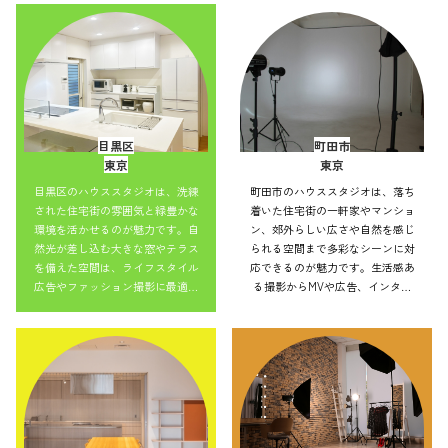
並みを活かした表現もでき、アク
を活かした表現もでき、アクセス
セス良好で効率的にバリエーショ
良好で効率的にバリエーション豊
ン豊かな撮影を実現できます。
かな撮影を実現できます。
目黒区
町田市
東京
東京
目黒区のハウススタジオは、洗練
町田市のハウススタジオは、落ち
された住宅街の雰囲気と緑豊かな
着いた住宅街の一軒家やマンショ
環境を活かせるのが魅力です。自
ン、郊外らしい広さや自然を感じ
然光が差し込む大きな窓やテラス
られる空間まで多彩なシーンに対
を備えた空間は、ライフスタイル
応できるのが魅力です。生活感あ
広告やファッション撮影に最適。
る撮影からMVや広告、インタビ
ナチュラルからモダンまで小物の
ューまで幅広く利用可能。自然光
アレンジで雰囲気を変えられ、幅
や街並みを活かした表現もでき、
広い作品づくりに対応可能です。
アクセス良好で効率的にバリエー
ション豊かな撮影を実現できま
す。