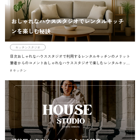
おしゃれなハウススタジオでレンタルキッチ
ンを楽しむ秘訣
キッチンスタジオ
目次おしゃれなハウススタジオで利用するレンタルキッチンのメリット
筆者からのコメントおしゃれなハウススタジオで楽しむレンタルキッチ
ンのメリットチェックポイントおしゃれなハウススタジオをレンタル
キッチン
し、理想の撮影空間を作る注意ハ […]