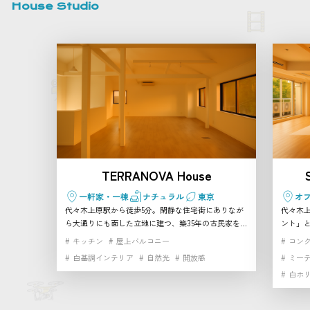
House Studio
TERRANOVA House
一軒家・一棟
ナチュラル
東京
オ
代々木上原駅から徒歩5分。閑静な住宅街にありなが
代々木
ら大通りにも面した立地に建つ、築35年の古民家をリ
ント」
ノベーションした2階建て一軒家スタジオです。 天井
です。 
キッチン
屋上バルコニー
コン
を抜いた開放的なワンフロアの真っ白な空間に、大き
大きな
白基調インテリア
自然光
開放感
ミー
な窓や天窓から柔らかな自然光が降り注ぎます。建物
き4m
白ホ
まるごと貸し切れるため、プライベート感のある撮影
なり、ナチ
やイベントにぴったり。 さらに隣接するTERRANOVA
イクル
ビルには、自然光あふれる幅広ホリゾントスタジオ、
壁・白