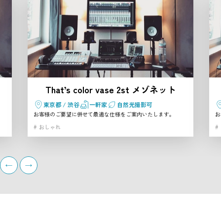
That’s color vase 2st メゾネット
東京都 / 渋谷
一軒家
自然光撮影可
お客様のご要望に併せて最適な仕様をご案内いたします。
お
おしゃれ