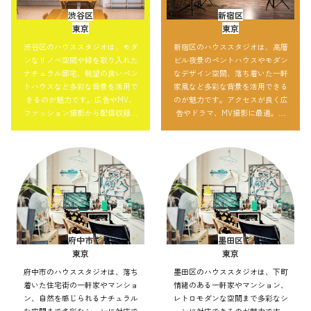
渋谷区
新宿区
東京
東京
渋谷区のハウススタジオは、モダ
新宿区のハウススタジオは、高層
ンなリノベ空間や緑を取り入れた
ビル夜景のペントハウスやモダン
ナチュラル邸宅、眺望の良いペン
なデザイン空間、落ち着いた一軒
トハウスなど多彩な背景を活用で
家風など多彩な背景を活用できる
きるのが魅力です。広告やMV、
のが魅力です。アクセスが良く広
ファッション撮影から配信収録ま
告やドラマ、MV撮影に最適。自
で対応可能。自然光や夜景を使っ
然光で明るい表現も夜景を取り込
た都会的な演出も自在で、アクセ
んだ都会的な演出も可能で、大規
ス性の良さも強みです。
模撮影にも対応できます。
府中市
墨田区
東京
東京
府中市のハウススタジオは、落ち
墨田区のハウススタジオは、下町
着いた住宅街の一軒家やマンショ
情緒のある一軒家やマンション、
ン、自然を感じられるナチュラル
レトロモダンな空間まで多彩なシ