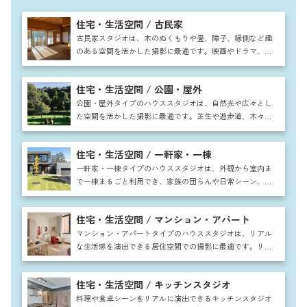
住宅・生活空間 / 古民家
古民家スタジオは、木のぬくもりや畳、障子、縁側など趣
のある空間を活かした撮影に最適です。映画やドラマ、広
告や雑誌など幅広い用途に利用でき、和の暮らしを再現す
ることで物語性のある作品作りが可能です。自然光と調和
住宅・生活空間 / 公園・屋外
した落ち着いた雰囲気は人物や商品の魅力を引き出し、四
季折々の庭や外観も含めて非日常感と情緒を演出できま
公園・屋外タイプのハウススタジオは、自然光や広々とし
す。
た空間を活かした撮影に最適です。芝生や遊歩道、木々や
ベンチを背景にすることで、ファッションや広告、家族写
真やカップルシーンまで幅広く対応可能。四季折々の自然
住宅・生活空間 / 一軒家・一棟
を取り入れた撮影ができ、ドラマやCM、MVなどストーリ
ー性ある作品にも適しています。
一軒家・一棟タイプのハウススタジオは、外観から室内ま
で一棟まるごと利用でき、家族の団らんや日常シーン、ホ
ームパーティーの撮影に最適です。リビングやキッチン、
庭など多彩な空間が揃い、ドラマや映画、CM撮影にも対
住宅・生活空間 / マンション・アパート
応可能。広々とした間取りと自然光を活かし、リアルで開
放感ある映像表現が叶います。
マンション・アパートタイプのハウススタジオは、リアル
な生活感を演出できる居住空間での撮影に最適です。リビ
ングや寝室など実際の住まいを思わせる間取りが揃い、広
告やドラマ、雑誌撮影に幅広く活用できます。一人暮らし
住宅・生活空間 / キッチンスタジオ
風や家族団らんシーンも自然に表現でき、都市部での暮ら
しをリアルに再現できるのが大きな魅力です。
料理や食卓シーンをリアルに演出できるキッチンスタジオ