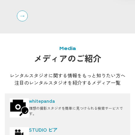
270°ビューの屋上ペントハウス、キッチン付きのハウ
を区切
ススタジオなども揃っており、組み合わせて利用する
ーテン
ことも可能です。
同ビル
チン付
ョンで
速インタ
影やオ
オです
Media
メディアのご紹介
レンタルスタジオに関する情報をもっと知りたい方へ
注目のレンタルスタジオを紹介するメディア一覧
whitepanda
理想の撮影スタジオを簡単に見つけられる検索サービスで
す。
STUDIO ピア