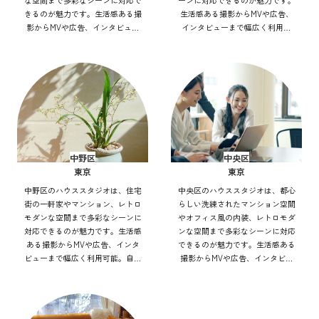
な空間まで多彩なシーンに対応で
ーンに対応できるのが魅力です。
きるのが魅力です。生活感ある撮
生活感ある撮影からMVや広告、
影からMVや広告、インタビュー
インタビューまで幅広く利用可
まで幅広く利用可能。自然光や街
能。自然光や街並みを活かした表
並みを活かした表現もでき、アク
現もでき、アクセス良好で効率的
セス良好で効率的にバリエーショ
にバリエーション豊かな撮影を実
ン豊かな撮影を実現できます。
現できます。
中野区
中央区
東京
東京
中野区のハウススタジオは、住宅
中央区のハウススタジオは、都心
街の一軒家やマンション、レトロ
らしい洗練されたマンション空間
モダンな空間まで多彩なシーンに
やオフィス風の内装、レトロモダ
対応できるのが魅力です。生活感
ンな空間まで多彩なシーンに対応
ある撮影からMVや広告、インタ
できるのが魅力です。生活感ある
ビューまで幅広く利用可能。自然
撮影からMVや広告、インタビュ
光や街灯を活かした表現もでき、
ーまで幅広く利用可能。自然光や
アクセス良好で効率的にバリエー
街並みを活かした表現もでき、ア
ション豊かな撮影を実現できま
クセス良好で効率的にバリエーシ
す。
ョン豊かな撮影を実現できます。