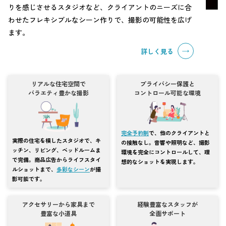
りを感じさせるスタジオなど、クライアントのニーズに合
わせたフレキシブルなシーン作りで、撮影の可能性を広げ
ます。
詳しく見る
リアルな住宅空間で
プライバシー保護と
バラエティ豊かな撮影
コントロール可能な環境
完全予約制
で、他のクライアントと
実際の住宅を模したスタジオで、キ
の接触なし。音響や照明など、撮影
ッチン、リビング、ベッドルームま
環境を完全にコントロールして、理
で完備。商品広告からライフスタイ
想的なショットを実現します。
ルショットまで、
多彩なシーン
が撮
影可能です。
アクセサリーから家具まで
経験豊富なスタッフが
豊富な小道具
全面サポート