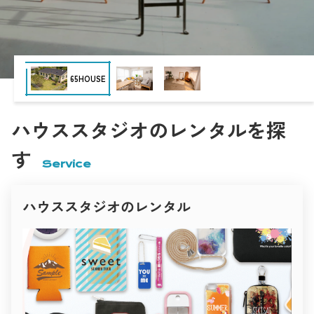
“暮らしのリアリティ”を大切にしたハウススタジオです。
Nスタジオ
白壁と木の温もりが心地よく調和し、柔らかな自然光が空間全
体を包み込みます。
無垢材の床、観葉植物、アースカラーのファブリック――
どこを切り取っても人の生活を感じさせるナチュラルな世界
観。
インタビュー・雑誌・ブランドムービーなど、
撮影空間の「いま」
目黒ハウススタジオ momobana
“人の温度”を伝えたい撮影にぴったりです。
Inspiration studio
表現者と空間が出会う。
キッチンでの料理シーン、ダイニングでの自然な会話、
クリエイティブのための場所づくり。
午後の光に照らされたリビングカットなど、
現在、撮影に利用される空間は目的に応じて多様化し、
時間の経過までも美しく描けるスタジオ。
あらゆるジャンルのクリエイティブシーンを支えています。
ハウススタジオのレンタルを探
一瞬の光を大切にするフォトグラファーに、愛される理由がこ
商業撮影では、商品の魅力を最大限に引き出すために、
こにあります。
PYG
シンプルで明るいハウススタジオや、
ファッション・広告撮影におすすめ
す
ブランドの世界観に合わせたコンセプト空間が選ばれます。
クリーンでありながら、確かな個性を持つスタジオ。
Service
映像制作の現場では、映画・ドラマ・MV・広告など、
光のコントロール、構図の自由度、そしてデザイン性――
作品のストーリー性に沿った空間演出が求められます。
ファッションブランドや広告制作に適した空間をピックアップ
her
住宅、廃墟、ホテル、倉庫、カフェ、自然の中など、
しました。
ロケーションが持つリアルな質感が映像表現を支えています。
ハウススタジオのレンタル
雑誌やファッション撮影では、
Studio 4696（シロクロ）中目黒店
インテリアのトーンや自然光の雰囲気が重要視され、
白と黒、光と影。
シーズンやテーマごとに異なる空間が選ばれます。
その対比を徹底的に研ぎ澄ました空間が「Studio 4696（シロク
光と影のコントラスト、家具や色彩の統一感が
ロ）」。
ビジュアル全体の印象を決定づけます。
名前のとおり、モノトーンを極めた構成が被写体の輪郭と存在
一方で、個人クリエイターやアーティストによる撮影も増加。
感を際立たせます。
ポートレートやアート作品の制作、SNS・YouTube・オンライ
壁・床・天井の質感やトーンが緻密に設計されており、
世田谷Atelier セタガヤアトリエ
ン配信など、
自然光と人工光のどちらにも対応可能。
小規模ながらも表現性の高い撮影が求められるようになってい
ファッションルック、コスメ広告、アーティストビジュアルな
ます。