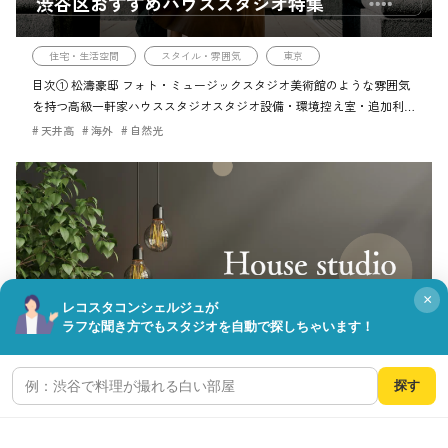
渋谷区おすすめハウススタジオ特集
住宅・生活空間
スタイル・雰囲気
東京
目次① 松濤豪邸 フォト・ミュージックスタジオ美術館のような雰囲気
を持つ高級一軒家ハウススタジオスタジオ設備・環境控え室・追加利用
料金プランアクセス最新情報・利用シーンご予約・お問い合わせ②
天井高
海外
自然光
GOBLIN. 渋谷BLDG […]
×
レコスタコンシェルジュが
ラフな聞き方でもスタジオを自動で探しちゃいます！
目黒区おすすめハウススタジオ特集
探す
住宅・生活空間
スタイル・雰囲気
目黒区
目次1. STUDIO RAWR（祐天寺）自然光あふれる小規模ハウススタジオ