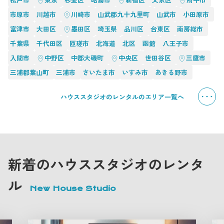
市原市
川越市
川崎市
山武郡九十九里町
山武市
小田原市
富津市
大田区
墨田区
埼玉県
品川区
台東区
南房総市
千葉県
千代田区
匝瑳市
北海道
北区
函館
八王子市
入間市
中野区
中郡大磯町
中央区
世田谷区
三鷹市
三浦郡葉山町
三浦市
さいたま市
いすみ市
あきる野市
ハウススタジオのレンタルのエリア一覧へ
新着のハウススタジオのレンタ
ル
New House Studio