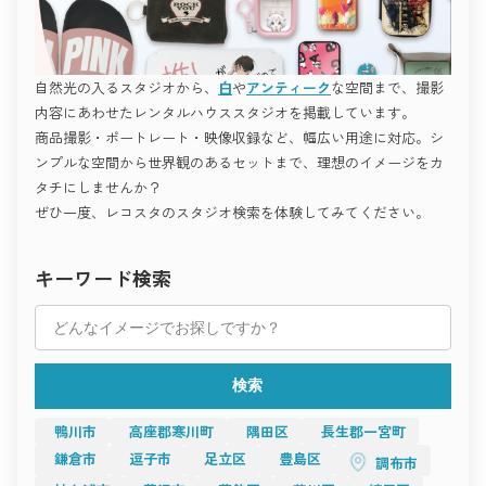
ど、
このように、撮影空間は「作品づくりのパートナー」として、
“世界観で勝負する撮影”に最適です。
クリエイターの発想や想いを形にする舞台となっています。
シンプルながら完成度が高く、
撮影空間の「これから」
どんな被写体も際立たせる懐の深さが魅力。
撮影を、もっと自由に。
モードな撮影を追求するプロフェッショナルのための空間で
感性を解き放つ場所へ。
自然光の入るスタジオから、
白
や
アンティーク
な空間まで、撮影
す。
世田谷ガーデン倶楽部
今後、撮影空間はさらに多様化し、
アート・作品撮りにおすすめ
内容にあわせたレンタルハウススタジオを掲載しています。
使う人の感性や目的に合わせて自由に選べる時代へと進化して
“空気ごと作品にしたい”。
いきます。
商品撮影・ポートレート・映像収録など、幅広い用途に対応。シ
そんな想いを持つアーティストやフォトグラファーに向けたス
スチール撮影・映像制作・広告・インタビュー・オンライン配
タジオ。
下北沢 スタジオレナード
ンプルな空間から世界観のあるセットまで、理想のイメージをカ
信など、
素材、光、温度の調和が、感情の深層まで写し出します。
用途の垣根はますます曖昧になり、
タチにしませんか？
一つの空間がさまざまなジャンルの創作を支えるようになるで
ぜひ一度、レコスタのスタジオ検索を体験してみてください。
Studio RAWR
しょう。
「Studio RAWR」は、素材の美しさと光の変化が生み出す、
また、自然との共存や、地域の文化を活かした空間デザインも
“生きている空間”。
世田谷には、光・緑・デザインを生かした多彩なハウススタジ
増え、
コンクリート、レンガ、木材などの異素材がバランス良く配置
オが揃っています。
「撮影場所」という枠を超えた、新しい創造の場が広がってい
キーワード検索
され、
ライフスタイル、ファッション、アート、屋外──
ます。
一日を通して異なる表情を見せます。
撮影テーマに合わせて最適な空間を選ぶことで、
空間の持つ力をどう活かすか。
午前中の柔らかな光、午後の黄金色の逆光――
あなたの作品に深みと魅力が生まれます。
それがこれからの撮影における最も重要なテーマです。
どの時間帯も、光が被写体と空間を自然に結びつける。
Recosta Studioで理想のスタジオを見つけて、
撮影空間は、技術だけでなく、
撮るたびに新しい発見があるのが、このスタジオの最大の魅力
次の撮影をもっと自由に、もっと美しく。
感情や物語を伝える“もうひとりの演出者”として、
です。
これからのクリエイティブを支えていくことでしょう。
検索
アートフォト、ドキュメンタリー、エディトリアル撮影など、
すべての“撮る人”へ。
“空間を使って感情を描く”作品づくりに最適。
感性が響き合う空間を未来へ。
撮る人の感性を静かに刺激してくれる場所です。
撮影の舞台となる空間は、
鴨川市
高座郡寒川町
隅田区
長生郡一宮町
アトリエ・構築的撮影におすすめ
その人の想いと創造を支える大切な存在です。
ミニマルでありながら、光と構図の自由度が高い。
鎌倉市
逗子市
足立区
豊島区
調布市
光が差し込む部屋、静かなアトリエ、
設計思想を感じるアトリエスタジオは、プロフェッショナル撮
街の片隅にあるカフェ、自然に囲まれたロケ地──