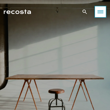
空間が感性を刺激する──撮影が生まれる場所について考える
目黒で出会う、感性を刺激する撮影空間
撮影空間の「これまで」
光・静寂・素材が語り合う街、目黒。
光・緑・デザインが共鳴する街、世田谷。
「空間が感性を刺激する」──
都会の余白が、あなたの表現をやさしく包み込みます。
あなたの作品に“ちょうどいい空間”がきっと見つかります。
その考え方から始まる表現の可能性。
東京・目黒区は、洗練と温もりが共存する“感性の街”。
都心の喧騒から少し離れた世田谷エリアは、
撮影空間は、単なる“場所”ではなく、
高感度なショップやギャラリー、カフェが立ち並びながらも、
自然光と緑に恵まれた撮影スポットが豊富なロケーション。
表現を生み出すための重要な要素として発展してきました。
住宅地に一歩入れば静けさと緑が広がる。
ファッション、ライフスタイル、アート、ムービー、SNS撮影
自然光の入り方、家具の配置、壁や床の質感、光と影のバラン
そんなコントラストこそが、この街が多くのフォトグラファー
など、
ス。
や映像クリエイターに愛される理由です。
あらゆるクリエイティブにフィットするハウススタジオが点在
そのすべてが作品の印象を左右し、創造力を刺激します。
目黒エリアには、自然光・空間デザイン・素材感のバランスに
しています。
住宅風のリビング、モダンなオフィス、アンティーク調の洋
優れた撮影スタジオが数多く存在します。
この記事では、「どんな作品を撮りたいか」に合わせて
館、
ファッション、アート、ライフスタイル、ムービー、SNSコン
世田谷エリアのおすすめスタジオをカテゴリー別にご紹介。
そして静かな古民家──それぞれの空間が持つ世界観が、
テンツ――
光・デザイン・空間構成──それぞれの個性を感じながら、
クリエイターの表現を支え、作品に深みを与えてきました。
それぞれの作品テーマに応じた最適な“光”と“空気感”が揃って
あなたのイメージを最も引き出せる場所を見つけてください。
撮影者、被写体、そしてその場を共有するすべての人が、
います。
空間を通じて感情を交わすこと。
本記事では、Recosta Studio掲載スタジオの中から、
自然な暮らしのシーンや温かみのある光を求めるなら、
それこそが、撮影空間の魅力であり、表現の原点です。
特に感性を刺激し、創作意欲をかき立てる４つの撮影空間を厳
ナチュラルテイストのハウススタジオがおすすめです。
選。
「光・質感・余白」という３つのキーワードで、
SANCHA HOUSE
目黒という街の魅力とともにご紹介します。
ライフスタイル撮影におすすめ
日常の中にある“美しい瞬間”を丁寧に切り取りたい。
そんな想いに応えるのが、自然光と温もりある質感を大切にし
たハウススタジオ。
三宿住宅
被写体の呼吸が感じられる、ナチュラルテイストの空間をご紹
介します。
目黒ハウススタジオ Momobana
目黒川沿いの閑静な住宅街に佇む「Momobana」は、