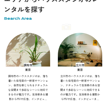
ンタルを探す
Search Area
調布市
立川市
東京
東京
調布市のハウススタジオは、落ち
立川市のハウススタジオは、落ち
着いた住宅街の一軒家やマンショ
着いた住宅街の一軒家やマンショ
ン、自然を感じられるナチュラル
ン、ナチュラルで生活感のある空
な空間まで多彩なシーンに対応で
間まで多彩なシーンに対応できる
きるのが魅力です。生活感ある撮
のが魅力です。生活感ある撮影か
影からMVや広告、インタビュー
らMVや広告、インタビューまで
まで幅広く利用可能。自然光や街
幅広く利用可能。自然光や街並み