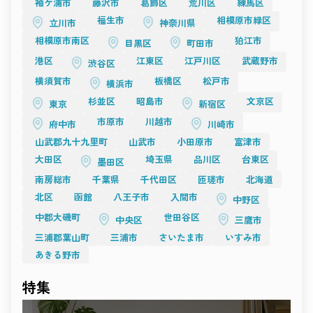
袖ケ浦市
藤沢市
葛飾区
荒川区
練馬区
影の要。
どんな場所にも、表現の可能性があります。
光をデザインし、構図を構築するクリエイターへ。
撮影空間は、感性と感性が交わる“出会いの場”。
福生市
相模原市緑区
立川市
神奈川県
その瞬間に生まれる一枚や一瞬が、
TESSEN
相模原市南区
狛江市
時を超えて人の心に残る作品へとつながっていきます。
目黒区
町田市
開放感と構築美を併せ持つ「TESSEN」は、
これからも、空間が持つ力を信じ、
天井高のあるホワイトベースのアトリエスタジオ。
港区
江東区
江戸川区
武蔵野市
渋谷区
創造の自由を広げていくことが、
自然光と人工照明のバランスが絶妙で、撮影者の意図を最大限
新しい撮影文化の未来をつくる原動力となるでしょう。
横須賀市
板橋区
松戸市
に反映できます。
横浜市
ファッションムービー、ブランドプロモーション、展示撮影な
杉並区
昭島市
文京区
東京
新宿区
ど、
“空間を設計して撮る”という楽しみを感じられる場所。
市原市
川越市
府中市
川崎市
クリーンながら奥行きがあり、どんな演出にも馴染む柔軟性が
魅力です。
山武郡九十九里町
山武市
小田原市
富津市
光をデザインする時間を楽しみたい――
大田区
埼玉県
品川区
台東区
そんなプロフェッショナルにおすすめの一棟です。
墨田区
まとめ
南房総市
千葉県
千代田区
匝瑳市
北海道
目黒の撮影スタジオに共通するのは、
“光を感じる設計”と“静けさを生かす空気”。
北区
函館
八王子市
入間市
中野区
Momobanaの暮らしの温もり、Studio 4696の緊張感、RAWRの
素材感、TESSENの構築的美。
中郡大磯町
世田谷区
中央区
三鷹市
どれもが、撮影者の感性を刺激し、作品に深みを与えます。
三浦郡葉山町
三浦市
さいたま市
いすみ市
都心の利便性を保ちながらも、どこか穏やかで創作的な時間が
流れる街、目黒。
あきる野市
その空気の中で、光と影のあいだに新しい表現を見つけてくだ
さい。
Recosta Studio
が紹介する目黒のスタジオは、
特集
あなたの「撮る理由」に寄り添う場所です。
光が語り、素材が響き、心が動く――