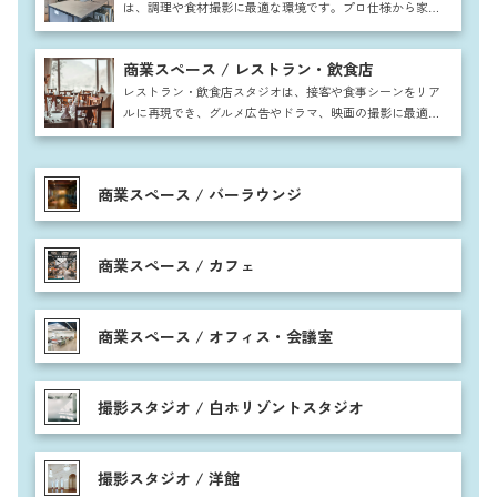
は、調理や食材撮影に最適な環境です。プロ仕様から家庭
的な雰囲気まで対応し、雑誌や広告、CM撮影に幅広く利
用可能。自然な生活感を取り入れた空間で、料理番組やレ
商業スペース / レストラン・飲食店
シピ動画、食品パッケージ撮影など多彩なシーンに活用で
きます。
レストラン・飲食店スタジオは、接客や食事シーンをリア
ルに再現でき、グルメ広告やドラマ、映画の撮影に最適で
す。テーブル席やカウンター、個室など多彩な空間を活用
し、注文から提供、食事まで自然な流れを表現可能。料理
の盛り付けや調理シーンも映え、高級感からカジュアルま
商業スペース / バーラウンジ
で幅広い雰囲気に対応できます。
商業スペース / カフェ
商業スペース / オフィス・会議室
撮影スタジオ / 白ホリゾントスタジオ
撮影スタジオ / 洋館