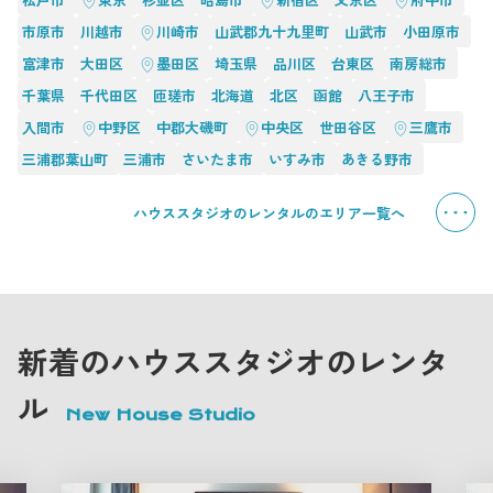
市原市
川越市
川崎市
山武郡九十九里町
山武市
小田原市
富津市
大田区
墨田区
埼玉県
品川区
台東区
南房総市
千葉県
千代田区
匝瑳市
北海道
北区
函館
八王子市
入間市
中野区
中郡大磯町
中央区
世田谷区
三鷹市
三浦郡葉山町
三浦市
さいたま市
いすみ市
あきる野市
ハウススタジオのレンタルのエリア一覧へ
新着のハウススタジオのレンタ
ル
New House Studio