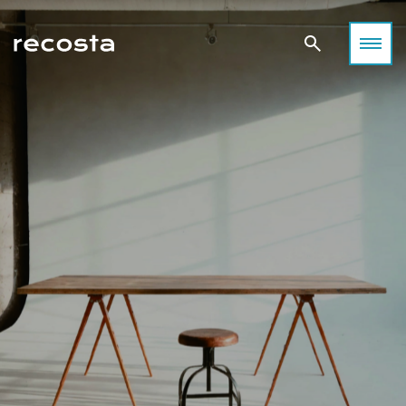
空間が感性を刺激する──撮影が生まれる場所について考える
目黒で出会う、感性を刺激する撮影空間
撮影空間の「これまで」
光・静寂・素材が語り合う街、目黒。
光・緑・デザインが共鳴する街、世田谷。
「空間が感性を刺激する」──
都会の余白が、あなたの表現をやさしく包み込みます。
あなたの作品に“ちょうどいい空間”がきっと見つかります。
その考え方から始まる表現の可能性。
東京・目黒区は、洗練と温もりが共存する“感性の街”。
都心の喧騒から少し離れた世田谷エリアは、
撮影空間は、単なる“場所”ではなく、
高感度なショップやギャラリー、カフェが立ち並びながらも、
自然光と緑に恵まれた撮影スポットが豊富なロケーション。
表現を生み出すための重要な要素として発展してきました。
住宅地に一歩入れば静けさと緑が広がる。
ファッション、ライフスタイル、アート、ムービー、SNS撮影
自然光の入り方、家具の配置、壁や床の質感、光と影のバラン
そんなコントラストこそが、この街が多くのフォトグラファー
など、
ス。
や映像クリエイターに愛される理由です。
あらゆるクリエイティブにフィットするハウススタジオが点在
そのすべてが作品の印象を左右し、創造力を刺激します。
目黒エリアには、自然光・空間デザイン・素材感のバランスに
しています。
住宅風のリビング、モダンなオフィス、アンティーク調の洋
優れた撮影スタジオが数多く存在します。
この記事では、「どんな作品を撮りたいか」に合わせて
館、
ファッション、アート、ライフスタイル、ムービー、SNSコン
世田谷エリアのおすすめスタジオをカテゴリー別にご紹介。
そして静かな古民家──それぞれの空間が持つ世界観が、
テンツ――
光・デザイン・空間構成──それぞれの個性を感じながら、
クリエイターの表現を支え、作品に深みを与えてきました。
それぞれの作品テーマに応じた最適な“光”と“空気感”が揃って
あなたのイメージを最も引き出せる場所を見つけてください。
撮影者、被写体、そしてその場を共有するすべての人が、
います。
空間を通じて感情を交わすこと。
本記事では、Recosta Studio掲載スタジオの中から、
自然な暮らしのシーンや温かみのある光を求めるなら、
それこそが、撮影空間の魅力であり、表現の原点です。
特に感性を刺激し、創作意欲をかき立てる４つの撮影空間を厳
ナチュラルテイストのハウススタジオがおすすめです。
選。
「光・質感・余白」という３つのキーワードで、
SANCHA HOUSE
目黒という街の魅力とともにご紹介します。
ライフスタイル撮影におすすめ
日常の中にある“美しい瞬間”を丁寧に切り取りたい。
そんな想いに応えるのが、自然光と温もりある質感を大切にし
たハウススタジオ。
三宿住宅
被写体の呼吸が感じられる、ナチュラルテイストの空間をご紹
介します。
目黒ハウススタジオ Momobana
目黒川沿いの閑静な住宅街に佇む「Momobana」は、