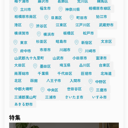
袖ケ浦市
藤沢市
葛飾区
荒川区
練馬区
影の要。
どんな場所にも、表現の可能性があります。
光をデザインし、構図を構築するクリエイターへ。
撮影空間は、感性と感性が交わる“出会いの場”。
福生市
相模原市緑区
立川市
神奈川県
その瞬間に生まれる一枚や一瞬が、
TESSEN
相模原市南区
狛江市
時を超えて人の心に残る作品へとつながっていきます。
目黒区
町田市
開放感と構築美を併せ持つ「TESSEN」は、
これからも、空間が持つ力を信じ、
天井高のあるホワイトベースのアトリエスタジオ。
港区
江東区
江戸川区
武蔵野市
渋谷区
創造の自由を広げていくことが、
自然光と人工照明のバランスが絶妙で、撮影者の意図を最大限
新しい撮影文化の未来をつくる原動力となるでしょう。
横須賀市
板橋区
松戸市
に反映できます。
横浜市
ファッションムービー、ブランドプロモーション、展示撮影な
杉並区
昭島市
文京区
東京
新宿区
ど、
“空間を設計して撮る”という楽しみを感じられる場所。
市原市
川越市
府中市
川崎市
クリーンながら奥行きがあり、どんな演出にも馴染む柔軟性が
魅力です。
山武郡九十九里町
山武市
小田原市
富津市
光をデザインする時間を楽しみたい――
大田区
埼玉県
品川区
台東区
そんなプロフェッショナルにおすすめの一棟です。
墨田区
まとめ
南房総市
千葉県
千代田区
匝瑳市
北海道
目黒の撮影スタジオに共通するのは、
“光を感じる設計”と“静けさを生かす空気”。
北区
函館
八王子市
入間市
中野区
Momobanaの暮らしの温もり、Studio 4696の緊張感、RAWRの
素材感、TESSENの構築的美。
中郡大磯町
世田谷区
中央区
三鷹市
どれもが、撮影者の感性を刺激し、作品に深みを与えます。
三浦郡葉山町
三浦市
さいたま市
いすみ市
都心の利便性を保ちながらも、どこか穏やかで創作的な時間が
流れる街、目黒。
あきる野市
その空気の中で、光と影のあいだに新しい表現を見つけてくだ
さい。
Recosta Studio
が紹介する目黒のスタジオは、
特集
あなたの「撮る理由」に寄り添う場所です。
光が語り、素材が響き、心が動く――