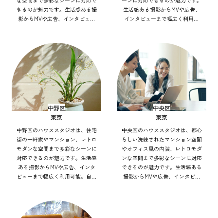
な空間まで多彩なシーンに対応で
ーンに対応できるのが魅力です。
きるのが魅力です。生活感ある撮
生活感ある撮影からMVや広告、
影からMVや広告、インタビュー
インタビューまで幅広く利用可
まで幅広く利用可能。自然光や街
能。自然光や街並みを活かした表
並みを活かした表現もでき、アク
現もでき、アクセス良好で効率的
セス良好で効率的にバリエーショ
にバリエーション豊かな撮影を実
ン豊かな撮影を実現できます。
現できます。
中野区
中央区
東京
東京
中野区のハウススタジオは、住宅
中央区のハウススタジオは、都心
街の一軒家やマンション、レトロ
らしい洗練されたマンション空間
モダンな空間まで多彩なシーンに
やオフィス風の内装、レトロモダ
対応できるのが魅力です。生活感
ンな空間まで多彩なシーンに対応
ある撮影からMVや広告、インタ
できるのが魅力です。生活感ある
ビューまで幅広く利用可能。自然
撮影からMVや広告、インタビュ
光や街灯を活かした表現もでき、
ーまで幅広く利用可能。自然光や
アクセス良好で効率的にバリエー
街並みを活かした表現もでき、ア
ション豊かな撮影を実現できま
クセス良好で効率的にバリエーシ
す。
ョン豊かな撮影を実現できます。