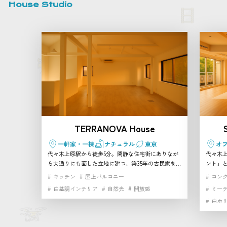
House Studio
TERRANOVA House
一軒家・一棟
ナチュラル
東京
オ
代々木上原駅から徒歩5分。閑静な住宅街にありなが
代々木
ら大通りにも面した立地に建つ、築35年の古民家をリ
ント」
ノベーションした2階建て一軒家スタジオです。 天井
です。 
キッチン
屋上バルコニー
コン
を抜いた開放的なワンフロアの真っ白な空間に、大き
大きな
白基調インテリア
自然光
開放感
ミー
な窓や天窓から柔らかな自然光が降り注ぎます。建物
き4m
白ホ
まるごと貸し切れるため、プライベート感のある撮影
なり、ナチ
やイベントにぴったり。 さらに隣接するTERRANOVA
イクル
ビルには、自然光あふれる幅広ホリゾントスタジオ、
壁・白