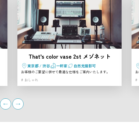
That’s color vase 2st メゾネット
東京都 / 渋谷
一軒家
自然光撮影可
お客様のご要望に併せて最適な仕様をご案内いたします。
お
おしゃれ