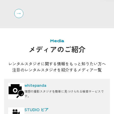
270°ビューの屋上ペントハウス、キッチン付きのハウ
を区切
ススタジオなども揃っており、組み合わせて利用する
ーテン
ことも可能です。
同ビル
チン付
ョンで
速インタ
影やオ
オです
Media
メディアのご紹介
レンタルスタジオに関する情報をもっと知りたい方へ
注目のレンタルスタジオを紹介するメディア一覧
whitepanda
理想の撮影スタジオを簡単に見つけられる検索サービスで
す。
STUDIO ピア