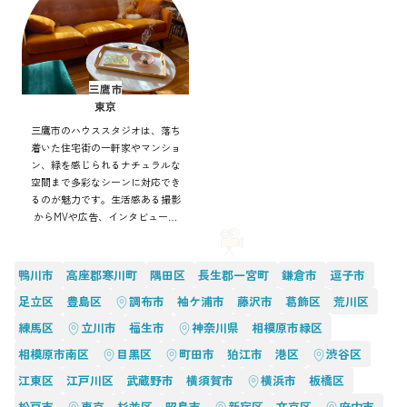
三鷹市
東京
三鷹市のハウススタジオは、落ち
着いた住宅街の一軒家やマンショ
ン、緑を感じられるナチュラルな
空間まで多彩なシーンに対応でき
るのが魅力です。生活感ある撮影
からMVや広告、インタビューま
で幅広く利用可能。自然光や街並
みを活かした表現もでき、アクセ
ス良好で効率的にバリエーション
鴨川市
高座郡寒川町
隅田区
長生郡一宮町
鎌倉市
逗子市
豊かな撮影を実現できます。
足立区
豊島区
調布市
袖ケ浦市
藤沢市
葛飾区
荒川区
練馬区
立川市
福生市
神奈川県
相模原市緑区
相模原市南区
目黒区
町田市
狛江市
港区
渋谷区
江東区
江戸川区
武蔵野市
横須賀市
横浜市
板橋区
松戸市
東京
杉並区
昭島市
新宿区
文京区
府中市