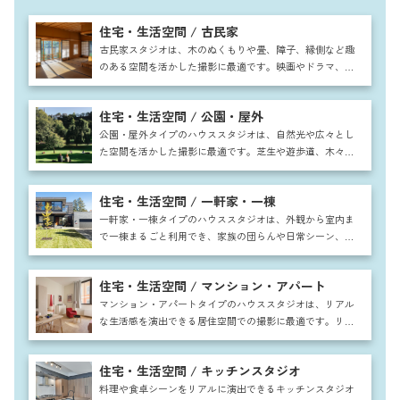
住宅・生活空間 / 古民家
古民家スタジオは、木のぬくもりや畳、障子、縁側など趣
のある空間を活かした撮影に最適です。映画やドラマ、広
告や雑誌など幅広い用途に利用でき、和の暮らしを再現す
ることで物語性のある作品作りが可能です。自然光と調和
住宅・生活空間 / 公園・屋外
した落ち着いた雰囲気は人物や商品の魅力を引き出し、四
季折々の庭や外観も含めて非日常感と情緒を演出できま
公園・屋外タイプのハウススタジオは、自然光や広々とし
す。
た空間を活かした撮影に最適です。芝生や遊歩道、木々や
ベンチを背景にすることで、ファッションや広告、家族写
真やカップルシーンまで幅広く対応可能。四季折々の自然
住宅・生活空間 / 一軒家・一棟
を取り入れた撮影ができ、ドラマやCM、MVなどストーリ
ー性ある作品にも適しています。
一軒家・一棟タイプのハウススタジオは、外観から室内ま
で一棟まるごと利用でき、家族の団らんや日常シーン、ホ
ームパーティーの撮影に最適です。リビングやキッチン、
庭など多彩な空間が揃い、ドラマや映画、CM撮影にも対
住宅・生活空間 / マンション・アパート
応可能。広々とした間取りと自然光を活かし、リアルで開
放感ある映像表現が叶います。
マンション・アパートタイプのハウススタジオは、リアル
な生活感を演出できる居住空間での撮影に最適です。リビ
ングや寝室など実際の住まいを思わせる間取りが揃い、広
告やドラマ、雑誌撮影に幅広く活用できます。一人暮らし
住宅・生活空間 / キッチンスタジオ
風や家族団らんシーンも自然に表現でき、都市部での暮ら
しをリアルに再現できるのが大きな魅力です。
料理や食卓シーンをリアルに演出できるキッチンスタジオ