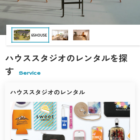
“暮らしのリアリティ”を大切にしたハウススタジオです。
Nスタジオ
白壁と木の温もりが心地よく調和し、柔らかな自然光が空間全
体を包み込みます。
無垢材の床、観葉植物、アースカラーのファブリック――
どこを切り取っても人の生活を感じさせるナチュラルな世界
観。
インタビュー・雑誌・ブランドムービーなど、
撮影空間の「いま」
目黒ハウススタジオ momobana
“人の温度”を伝えたい撮影にぴったりです。
Inspiration studio
表現者と空間が出会う。
キッチンでの料理シーン、ダイニングでの自然な会話、
クリエイティブのための場所づくり。
午後の光に照らされたリビングカットなど、
現在、撮影に利用される空間は目的に応じて多様化し、
時間の経過までも美しく描けるスタジオ。
あらゆるジャンルのクリエイティブシーンを支えています。
ハウススタジオのレンタルを探
一瞬の光を大切にするフォトグラファーに、愛される理由がこ
商業撮影では、商品の魅力を最大限に引き出すために、
こにあります。
PYG
シンプルで明るいハウススタジオや、
ファッション・広告撮影におすすめ
す
ブランドの世界観に合わせたコンセプト空間が選ばれます。
クリーンでありながら、確かな個性を持つスタジオ。
Service
映像制作の現場では、映画・ドラマ・MV・広告など、
光のコントロール、構図の自由度、そしてデザイン性――
作品のストーリー性に沿った空間演出が求められます。
ファッションブランドや広告制作に適した空間をピックアップ
her
住宅、廃墟、ホテル、倉庫、カフェ、自然の中など、
しました。
ロケーションが持つリアルな質感が映像表現を支えています。
ハウススタジオのレンタル
雑誌やファッション撮影では、
Studio 4696（シロクロ）中目黒店
インテリアのトーンや自然光の雰囲気が重要視され、
白と黒、光と影。
シーズンやテーマごとに異なる空間が選ばれます。
その対比を徹底的に研ぎ澄ました空間が「Studio 4696（シロク
光と影のコントラスト、家具や色彩の統一感が
ロ）」。
ビジュアル全体の印象を決定づけます。
名前のとおり、モノトーンを極めた構成が被写体の輪郭と存在
一方で、個人クリエイターやアーティストによる撮影も増加。
感を際立たせます。
ポートレートやアート作品の制作、SNS・YouTube・オンライ
壁・床・天井の質感やトーンが緻密に設計されており、
世田谷Atelier セタガヤアトリエ
ン配信など、
自然光と人工光のどちらにも対応可能。
小規模ながらも表現性の高い撮影が求められるようになってい
ファッションルック、コスメ広告、アーティストビジュアルな
ます。