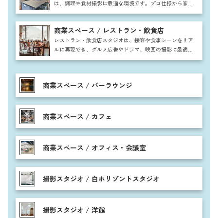
は、調理や食材撮影に最適な環境です。プロ仕様から家庭
的な雰囲気まで対応し、雑誌や広告、CM撮影に幅広く利
用可能。自然な生活感を取り入れた空間で、料理番組やレ
商業スペース / レストラン・飲食店
シピ動画、食品パッケージ撮影など多彩なシーンに活用で
きます。
レストラン・飲食店スタジオは、接客や食事シーンをリア
ルに再現でき、グルメ広告やドラマ、映画の撮影に最適で
す。テーブル席やカウンター、個室など多彩な空間を活用
し、注文から提供、食事まで自然な流れを表現可能。料理
の盛り付けや調理シーンも映え、高級感からカジュアルま
商業スペース / バーラウンジ
で幅広い雰囲気に対応できます。
商業スペース / カフェ
商業スペース / オフィス・会議室
撮影スタジオ / 白ホリゾントスタジオ
撮影スタジオ / 洋館