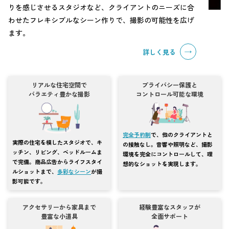
りを感じさせるスタジオなど、クライアントのニーズに合
わせたフレキシブルなシーン作りで、撮影の可能性を広げ
ます。
詳しく見る
リアルな住宅空間で
プライバシー保護と
バラエティ豊かな撮影
コントロール可能な環境
完全予約制
で、他のクライアントと
実際の住宅を模したスタジオで、キ
の接触なし。音響や照明など、撮影
ッチン、リビング、ベッドルームま
環境を完全にコントロールして、理
で完備。商品広告からライフスタイ
想的なショットを実現します。
ルショットまで、
多彩なシーン
が撮
影可能です。
アクセサリーから家具まで
経験豊富なスタッフが
豊富な小道具
全面サポート