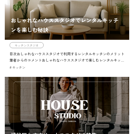
おしゃれなハウススタジオでレンタルキッチ
ンを楽しむ秘訣
キッチンスタジオ
目次おしゃれなハウススタジオで利用するレンタルキッチンのメリット
筆者からのコメントおしゃれなハウススタジオで楽しむレンタルキッチ
ンのメリットチェックポイントおしゃれなハウススタジオをレンタル
キッチン
し、理想の撮影空間を作る注意ハ […]