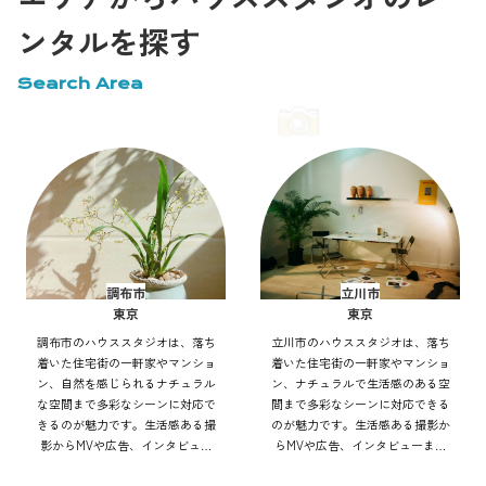
ンタルを探す
Search Area
調布市
立川市
東京
東京
調布市のハウススタジオは、落ち
立川市のハウススタジオは、落ち
着いた住宅街の一軒家やマンショ
着いた住宅街の一軒家やマンショ
ン、自然を感じられるナチュラル
ン、ナチュラルで生活感のある空
な空間まで多彩なシーンに対応で
間まで多彩なシーンに対応できる
きるのが魅力です。生活感ある撮
のが魅力です。生活感ある撮影か
影からMVや広告、インタビュー
らMVや広告、インタビューまで
まで幅広く利用可能。自然光や街
幅広く利用可能。自然光や街並み