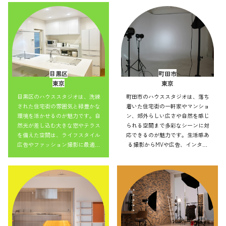
並みを活かした表現もでき、アク
を活かした表現もでき、アクセス
セス良好で効率的にバリエーショ
良好で効率的にバリエーション豊
ン豊かな撮影を実現できます。
かな撮影を実現できます。
目黒区
町田市
東京
東京
目黒区のハウススタジオは、洗練
町田市のハウススタジオは、落ち
された住宅街の雰囲気と緑豊かな
着いた住宅街の一軒家やマンショ
環境を活かせるのが魅力です。自
ン、郊外らしい広さや自然を感じ
然光が差し込む大きな窓やテラス
られる空間まで多彩なシーンに対
を備えた空間は、ライフスタイル
応できるのが魅力です。生活感あ
広告やファッション撮影に最適。
る撮影からMVや広告、インタビ
ナチュラルからモダンまで小物の
ューまで幅広く利用可能。自然光
アレンジで雰囲気を変えられ、幅
や街並みを活かした表現もでき、
広い作品づくりに対応可能です。
アクセス良好で効率的にバリエー
ション豊かな撮影を実現できま
す。