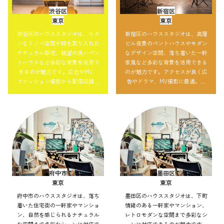
渋谷区
新宿区
東京
東京
渋谷区のハウススタジオは、モダ
新宿区のハウススタジオは、高層
ンなリノベ空間や緑を取り入れた
ビル夜景のペントハウスやモダン
ナチュラル邸宅、眺望の良いペン
なデザイン空間、落ち着いた一軒
トハウスなど多彩な背景を活用で
家風など多彩な背景を活用できる
きるのが魅力です。広告やMV、
のが魅力です。アクセスが良く広
ファッション撮影から配信収録ま
告やドラマ、MV撮影に最適。自
で対応可能。自然光や夜景を使っ
然光で明るい表現も夜景を取り込
た都会的な演出も自在で、アクセ
んだ都会的な演出も可能で、大規
ス性の良さも強みです。
模撮影にも対応できます。
府中市
墨田区
東京
東京
府中市のハウススタジオは、落ち
墨田区のハウススタジオは、下町
着いた住宅街の一軒家やマンショ
情緒のある一軒家やマンション、
ン、自然を感じられるナチュラル
レトロモダンな空間まで多彩なシ