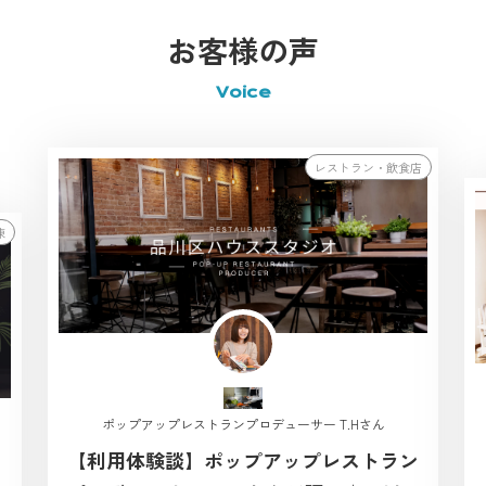
お客様の声
Voice
レストラン・飲食店
棟
ポップアップレストランプロデューサー T.Hさん
【利用体験談】ポップアップレストラン