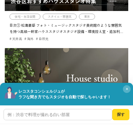
渋谷区おすすめハウススタジオ特集
住宅・生活空間
スタイル・雰囲気
東京
目次① 松濤豪邸 フォト・ミュージックスタジオ美術館のような雰囲気
を持つ高級一軒家ハウススタジオスタジオ設備・環境控え室・追加利用
料金プランアクセス最新情報・利用シーンご予約・お問い合わせ②
天井高
海外
自然光
GOBLIN. 渋谷BLDG […]
×
レコスタコンシェルジュが
ラフな聞き方でもスタジオを自動で探しちゃいます！
目黒区おすすめハウススタジオ特集
探す
住宅・生活空間
スタイル・雰囲気
目黒区
目次1. STUDIO RAWR（祐天寺）自然光あふれる小規模ハウススタジオ