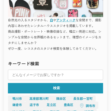
ど、
このように、撮影空間は「作品づくりのパートナー」として、
“世界観で勝負する撮影”に最適です。
クリエイターの発想や想いを形にする舞台となっています。
シンプルながら完成度が高く、
撮影空間の「これから」
どんな被写体も際立たせる懐の深さが魅力。
撮影を、もっと自由に。
モードな撮影を追求するプロフェッショナルのための空間で
感性を解き放つ場所へ。
自然光の入るスタジオから、
白
や
アンティーク
な空間まで、撮影
す。
世田谷ガーデン倶楽部
今後、撮影空間はさらに多様化し、
アート・作品撮りにおすすめ
内容にあわせたレンタルハウススタジオを掲載しています。
使う人の感性や目的に合わせて自由に選べる時代へと進化して
“空気ごと作品にしたい”。
いきます。
商品撮影・ポートレート・映像収録など、幅広い用途に対応。シ
そんな想いを持つアーティストやフォトグラファーに向けたス
スチール撮影・映像制作・広告・インタビュー・オンライン配
タジオ。
下北沢 スタジオレナード
ンプルな空間から世界観のあるセットまで、理想のイメージをカ
信など、
素材、光、温度の調和が、感情の深層まで写し出します。
用途の垣根はますます曖昧になり、
タチにしませんか？
一つの空間がさまざまなジャンルの創作を支えるようになるで
ぜひ一度、レコスタのスタジオ検索を体験してみてください。
Studio RAWR
しょう。
「Studio RAWR」は、素材の美しさと光の変化が生み出す、
また、自然との共存や、地域の文化を活かした空間デザインも
“生きている空間”。
世田谷には、光・緑・デザインを生かした多彩なハウススタジ
増え、
コンクリート、レンガ、木材などの異素材がバランス良く配置
オが揃っています。
「撮影場所」という枠を超えた、新しい創造の場が広がってい
キーワード検索
され、
ライフスタイル、ファッション、アート、屋外──
ます。
一日を通して異なる表情を見せます。
撮影テーマに合わせて最適な空間を選ぶことで、
空間の持つ力をどう活かすか。
午前中の柔らかな光、午後の黄金色の逆光――
あなたの作品に深みと魅力が生まれます。
それがこれからの撮影における最も重要なテーマです。
どの時間帯も、光が被写体と空間を自然に結びつける。
Recosta Studioで理想のスタジオを見つけて、
撮影空間は、技術だけでなく、
撮るたびに新しい発見があるのが、このスタジオの最大の魅力
次の撮影をもっと自由に、もっと美しく。
感情や物語を伝える“もうひとりの演出者”として、
です。
これからのクリエイティブを支えていくことでしょう。
検索
アートフォト、ドキュメンタリー、エディトリアル撮影など、
すべての“撮る人”へ。
“空間を使って感情を描く”作品づくりに最適。
感性が響き合う空間を未来へ。
撮る人の感性を静かに刺激してくれる場所です。
撮影の舞台となる空間は、
鴨川市
高座郡寒川町
隅田区
長生郡一宮町
アトリエ・構築的撮影におすすめ
その人の想いと創造を支える大切な存在です。
ミニマルでありながら、光と構図の自由度が高い。
鎌倉市
逗子市
足立区
豊島区
調布市
光が差し込む部屋、静かなアトリエ、
設計思想を感じるアトリエスタジオは、プロフェッショナル撮
街の片隅にあるカフェ、自然に囲まれたロケ地──