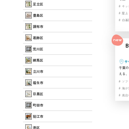
足立区
ススタ
キッ
ージ感
屋上
豊島区
屋上や
白基
応でき
調布市
自然
です。
階段
リアリ
葛飾区
ている
B
ョンを
荒川区
軒です
練馬区
サ
千葉の
立川市
える、
形プー
ソフ
福生市
ン、ラ
海が
在し、
目黒区
高台
きる撮
ます。
町田市
良く、
ール・
狛江市
重視の
港区
のハウ