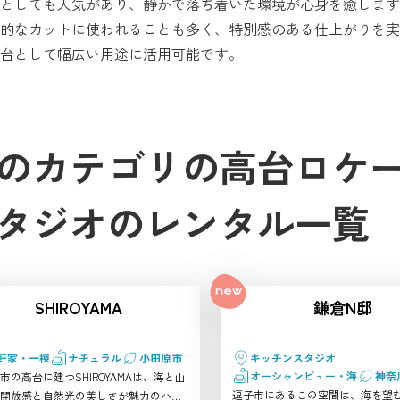
としても人気があり、静かで落ち着いた環境が心身を癒します
的なカットに使われることも多く、特別感のある仕上がりを実
台として幅広い用途に活用可能です。
のカテゴリの
高台ロケ
タジオのレンタル一覧
SHIROYAMA
鎌倉N邸
軒家・一棟
ナチュラル
小田原市
キッチンスタジオ
オーシャンビュー・海
神奈
市の高台に建つSHIROYAMAは、海と山
逗子市にあるこの空間は、海を望
開放感と自然光の美しさが魅力のハウ