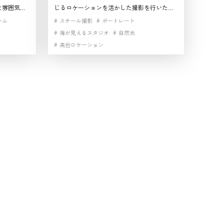
な雰囲気が
じるロケーションを活かした撮影を行いたい
間、ダイニ
方に向いた空間です。自然光が入る室内に加
ーム
スチール撮影
ポートレート
るため、シ
え、白基調の明るいフロアや屋上ルーフテラ
海が見えるスタジオ
自然光
いていま
スまで使えるため、シーンに合わせて印象を
高台ロケーション
内は、広告
変えやすいのが魅力です。景観と空気感を活
やすく、雰
かせるハウススタジオとして使いやすく、実
い勝手のよ
務面でも幅広い表現に対応しやすい撮影スタ
でロケーシ
ジオとしても優秀です。鎌倉市で雰囲気と使
にもおすす
い勝手の両方を重視する案件におすすめで
す。