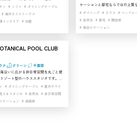
ケーションと邸宅ならではの上質
ジオです。北欧風キッチンやヴィンテ
チン
ソファ
ダイニングテーブル
魅力のハウススタジオです。応接
のあるリビング、表情の異なる階段、
ダイニング
テラス
ベッドル
海外テイストハウス
ング、庭、プールサイドまで使え
庭までそろい、1件で幅広いシーンに対
自然光
邸宅
開放感
調インテリア
白壁
ーンに変化をつけたい案件にも向
る撮影スタジオとして使いやすい空間
高台ロケーション
に囲まれた一軒家
自然光
開放感
す。アンティーク家具が映える室
小田原市でロケーション性と住空間の
高台ロケーション
やライフスタイル撮影にもなじみ
ティを両立したハウススタジオを探し
囲気重視で選びたい方にとって使
方にもなじみやすく、背景バリエーシ
OTANICAL POOL CLUB
い撮影スタジオです。逗子市周辺
重視する案件にもおすすめしやすい一
ョン性の高い空間を探している方
。
めしやすい一軒です。
ウナ
グリーン
千葉県
海沿いに広がる非日常空間を丸ごと使
リゾート型のハウススタジオです。円
ルやインフィニティプール、ガーデ
ァ
ダイニングテーブル
屋外サウナ
ウンジなど多彩なシーンが敷地内に点
見えるスタジオ
自然光
非日常空間
自然とラグジュアリーを同時に表現で
ロケーション
高級感
影スタジオとして高い評価を集めてい
都心から車で約60〜70分とアクセスも
日帰りロケが成立する点も魅力。スチ
ムービーともに対応でき、ビジュアル
案件におすすめできる千葉エリア屈指
ススタジオです。