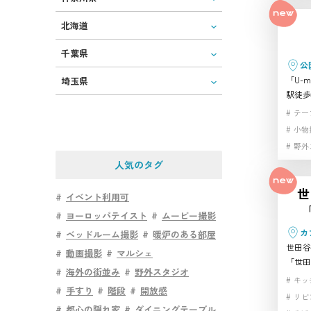
探して
北海道
ハウス
千葉県
公
「U-
埼玉県
駅徒歩
ション
テー
です。
小物
らでは
野外
ティー
人気のタグ
性が特
映え、
世
探して
イベント利用可
「
ており
ヨーロッパテイスト
ムービー撮影
アクセ
カ
ベッドルーム撮影
暖炉のある部屋
た、品
世田谷
動画撮影
マルシェ
る屋上
「世田
タジオ
海外の街並み
野外スタジオ
し込む
キッ
手すり
階段
開放感
の庭や
リビ
です。
都心の隠れ家
ダイニングテーブル