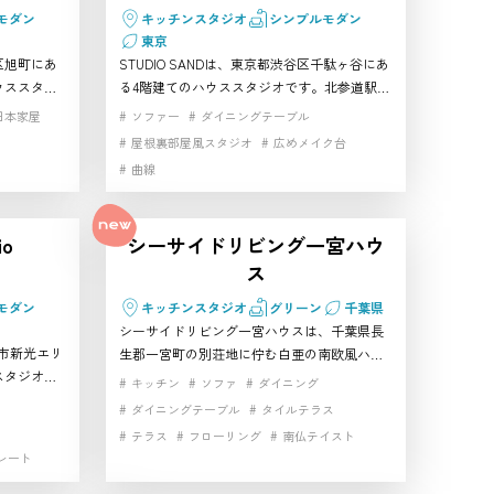
モダン
キッチンスタジオ
シンプルモダン
東京
区旭町にあ
STUDIO SANDは、東京都渋谷区千駄ヶ谷にあ
ウススタジ
る4階建てのハウススタジオです。北参道駅か
ッチン、縁
ら徒歩1分、代々木駅から徒歩7分の立地にあ
日本家屋
ソファー
ダイニングテーブル
分けられ、
り、原宿・代々木周辺で撮影スタジオを探し
屋根裏部屋風スタジオ
広めメイク台
撮影に向い
ている方におすすめです。大きな格子窓のあ
曲線
CM、イン
るリビング、調理可能なキッチン、ナチュラ
撮影スタジ
ルなワンルーム、ウッドデッキなどを備えて
 公園・屋
おり、渋谷区で自然光や生活シーンを活かし
io
シーサイドリビング一宮ハウ
タジオです
た撮影に使いやすい空間です。 公園・屋外の
ス
ハウススタジオ・レンタルスタジオです
モダン
キッチンスタジオ
グリーン
千葉県
シーサイドリビング一宮ハウスは、千葉県長
入間市新光エリ
生郡一宮町の別荘地に佇む白亜の南欧風ハウ
スタジオで
ススタジオです。天井高5mの大型リビング、
キッチン
ソファ
ダイニング
い室内、高
白を基調とした内装、大開口サッシ、自然光
ダイニングテーブル
タイルテラス
ピアノなど
が入るダイニングキッチン、テラコッタテラ
テラス
フローリング
南仏テイスト
インタビュ
スや広いガーデンを備え、企業広告・CM・商
レート
天井高
天窓採光
暖炉
すい空間で
品撮影・ライフスタイル撮影に向いていま
シーン
海外テイストハウス
白基調インテリア
ウススタジ
す。リゾート感のある撮影スタジオを探す制