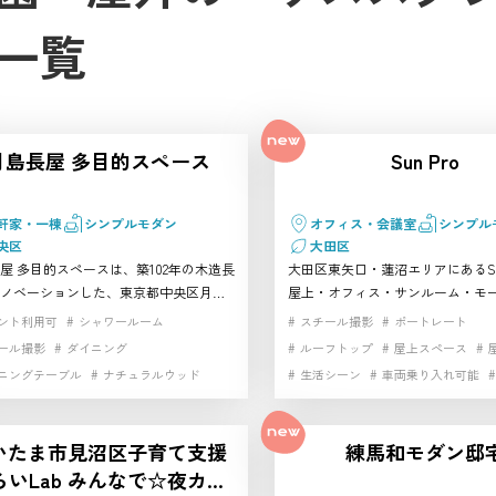
一覧
月島長屋 多目的スペース
Sun Pro
軒家・一棟
シンプルモダン
オフィス・会議室
シンプル
央区
大田区
屋 多目的スペースは、築102年の木造長
大田区東矢口・蓮沼エリアにあるSun
ノベーションした、東京都中央区月島
屋上・オフィス・サンルーム・モ
ススタジオです。昔ながらの柱や梁、
トを備えた一棟利用系のハウスス
ント利用可
シャワールーム
スチール撮影
ポートレート
畳、ちゃぶ台、ダイニングキッチンが
す。大田区でビジネスシーン、人
ール撮影
ダイニング
ルーフトップ
屋上スペース
昭和の暮らしや東京の下町、家族の日
品撮影、車両絡みの撮影まで対応
ニングテーブル
ナチュラルウッド
生活シーン
車両乗り入れ可能
然に表現できます。1階の和室とキッチ
スタジオを探している方におすす
ティー
フローリング
プロップ
然光が入る2階を使い分けられ、ポート
から近く、複数シーンを効率よく
ンダ
マルチスペース
ムービー撮影
、商品撮影、コスプレ、インタビュ
い制作にも使いやすい大田区のお
いたま市見沼区子育て支援
練馬和モダン邸
ラマ、CMなど幅広い撮影に対応。月島
撮影
家具・小物充実
小物撮影
ジオです。 公園・屋外のハウスス
らいLab みんなで☆夜カフ
徒歩3分とアクセスも良く、古民家らし
ンタルスタジオです
り
日本家屋
昭和レトロスタジオ