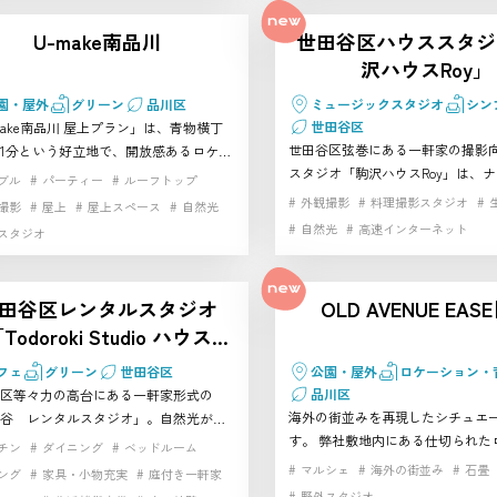
白い外壁
白基調インテリア
オや、生活感のあるシーンを撮れ
いる方におすすめです。公園・屋外の
U-make南品川
世田谷区ハウススタジ
ジオを探している方におすすめです
開放感
雑貨
駐車場
スタジオ・レンタルスタジオです
沢ハウスRoy」
屋外のハウススタジオ・レンタル
す
園・屋外
グリーン
品川区
ミュージックスタジオ
シン
世田谷区
make南品川 屋上プラン」は、青物横丁
世田谷区弦巻にある一軒家の撮影
1分という好立地で、開放感あるロケー
スタジオ「駒沢ハウスRoy」は、
が魅力の屋上型 品川 ハウススタジオ
ブル
パーティー
ルーフトップ
モダンの2つの世界観を備えた世田
自然光をたっぷり使えるため、屋上な
外観撮影
料理撮影スタジオ
撮影
屋上
屋上スペース
自然光
スタジオです。大きな窓から自然
の抜け感を活かした撮影ができ、パー
自然光
高速インターネット
スタジオ
む明るい空間は、スチール・ムー
から軽い収録まで幅広く対応する柔軟
の撮影にも最適です。地下は防音
徴。特に夕景は写真・動画どちらにも
録撮影にも対応。キッチン・ダイ
屋外表現に強い 品川の撮影スタジオ を
田谷区レンタルスタジオ
OLD AVENUE EAS
室・寝室など生活シーンも豊富で
いる方に最適です。BBQ設備も充実し
Todoroki Studio ハウス
CM・広告など幅広い用途に使いや
、大人数での利用にも強い点が魅力。
（等々力）」
レンタルスタジオです。公園・屋
スの良さと使い勝手の良さを兼ね備え
フェ
グリーン
世田谷区
公園・屋外
ロケーション・
スタジオ・レンタルスタジオです
川エリアで自信を持って おすすめ でき
品川区
区等々力の高台にある一軒家形式の
スタジオです。公園・屋外のハウスス
海外の街並みを再現したシチュエ
谷 レンタルスタジオ」。自然光が差
・レンタルスタジオです
す。 弊社敷地内にある仕切られた
白壁と木目のシンプルな空間に、芝生
チン
ダイニング
ベッドルーム
ンなので、通行人も居らず、劇用
屋上ルーフを備えた開放的なスタジオ
マルシェ
海外の街並み
石畳
ング
家具・小物充実
庭付き一軒家
れも可能です。 日没後は街灯など
キッチン・アンティーク家具・食器・
野外スタジオ