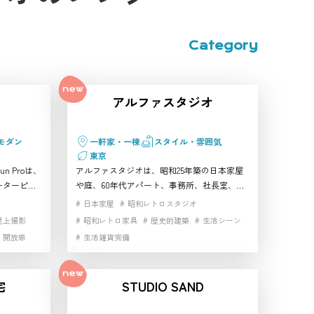
Category
アルファスタジオ
モダン
一軒家・一棟
スタイル・雰囲気
東京
 Proは、
アルファスタジオは、昭和25年築の日本家屋
ーターピッ
や庭、60年代アパート、事務所、社長室、取
タジオで
調室まで同一敷地内で撮影できる荒川区の大
日本家屋
昭和レトロスタジオ
物撮影、商
型ハウススタジオです。昭和レトロな生活シ
屋上撮影
昭和レトロ家具
歴史的建築
生活シーン
できる撮影
ーンや再現VTR、ドラマ、CM、WEB動画など
開放感
生活雑貨完備
め。蓮沼駅
幅広い用途に対応しやすく、複数シーンを一
撮り分けた
か所でまとめたい制作に向いています。荒川
すすめスタ
区で雰囲気のある撮影スタジオを探している
宅
STUDIO SAND
タジオ・レ
方におすすめです。 公園・屋外のハウススタ
ジオ・レンタルスタジオです