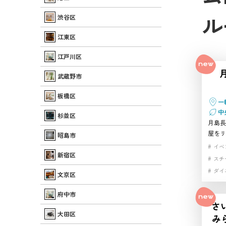
ル
渋谷区
江東区
江戸川区
武蔵野市
板橋区
一
中
杉並区
月島長
屋をリ
昭島市
のハウ
イベ
障子、
新宿区
スチ
残り、
ダイ
文京区
常を自
パー
ン、自
府中市
ベラ
レート
さ
ー、ド
動画
大田区
み
駅から
手す