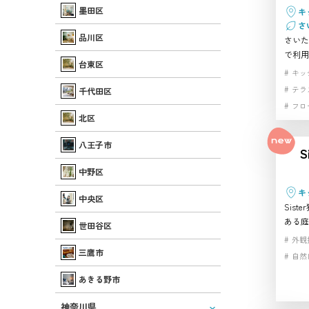
い生活
ェ
昭和
墨田区
キ
中央区
生活
さ
ウスス
品川区
さいた
路面
で利用
駅近
台東区
ジオで
キッ
ターや
テラ
千代田区
ー、人
フロ
ティー
北区
リビ
使いや
開放
理を含
八王子市
S
すすめ
レンタ
中野区
キ
中央区
Sist
ある庭
世田谷区
オです
外観
ベッド
三鷹市
自然
し、生
あきる野市
広く使
で住宅
神奈川県
や、室