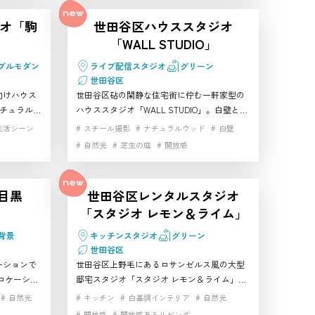
白壁
る撮影スタ
作チームにおすすめです。公園・屋外のハウ
白壁
自然に囲まれた一軒家
自然光
オ「駒
世田谷区ハウススタジオ
。 公園・
ススタジオ・レンタルスタジオです
開放感
高速インターネット
「WALL STUDIO」
スタジオで
プルモダン
ライブ配信スタジオ
グリーン
世田谷区
向けハウス
世田谷区砧の閑静な住宅街に佇む一軒家型の
ナチュラルと
ハウススタジオ「WALL STUDIO」。白壁と天
谷 レンタル
然芝の庭、自然光が差し込むナチュラルな室
生活シーン
スチール撮影
ナチュラルウッド
白壁
光が差し込
内が特徴の世田谷 レンタルスタジオです。ス
自然光
芝生の庭
開放感
ビーどちら
チール・ムービー・同録撮影にも対応し、控
性が高く同
室やネット回線も完備。静かな環境でガーデ
ニング・浴
ン撮影やライフスタイルカットに最適な空間
E目黒
世田谷区レンタルスタジオ
、ドラマ・
です。自然光を生かした撮影を求める方にお
「スタジオ レモン＆ライム」
すい世田谷
すすめの世田谷 レンタルスタジオ。公園・屋
外のハウス
外のハウススタジオ・レンタルスタジオです
背景
キッチンスタジオ
グリーン
世田谷区
ーションで
世田谷区上野毛にあるロサンゼルス風の大型
ロケーショ
邸宅スタジオ「スタジオ レモン＆ライム」
車の乗り入
は、自然光あふれるリビングやウッドデッキ
自然光
キッチン
白基調インテリア
自然光
の照明を点
テラスが魅力の世田谷 レンタルスタジオで
開放感
開放感あるリビング