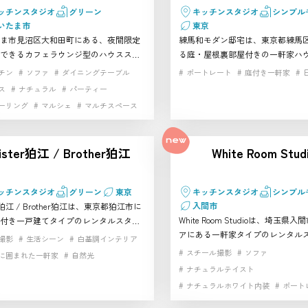
感や物語性を重視する方におすすめの
ラウンジ〜大人の特別タイ
レトロ家具
歴史的建築
生活シーン
ッチンスタジオ
グリーン
キッチンスタジオ
シンプル
の撮影スタジオです。公園・屋外のハ
ム♪〜
雑貨完備
白壁
自然光
いたま市
東京
タジオ・レンタルスタジオです
ま市見沼区大和田町にある、夜間限定
練馬和モダン邸宅は、東京都練馬
スタジオ
都心の隠れ家
階段
できるカフェラウンジ型のハウススタ
る庭・屋根裏部屋付きの一軒家ハ
高速インターネット
す。青いモザイクタイルのバーカウン
オです。畳の和室、リビング、キ
チン
ソファ
ダイニングテーブル
ポートレート
庭付き一軒家
キッチン、ソファ、テラス・バルコニ
側、ウッドデッキ、庭などを使い
ス
ナチュラル
パーティー
工芝スペースを備え、料理動画、パー
生活シーンや和モダンな雰囲気の
ーリング
マルシェ
マルチスペース
シーン、商品撮影、カフェ風の撮影に
ています。練馬区で映画、ドラマ、
ング
料理教室
白壁
自然光
すい空間です。さいたま市で飲食や調
タビュー、商品撮影などに使える
感
駐車場
高速インターネット
めた撮影スタジオを探している方にお
オを探している方におすすめです。
ister狛江 / Brother狛江
White Room Stud
です。 公園・屋外のハウススタジオ・
外のハウススタジオ・レンタルス
ルスタジオです
ッチンスタジオ
グリーン
東京
キッチンスタジオ
シンプル
入間市
er狛江 / Brother狛江は、東京都狛江市に
White Room Studioは、埼玉県
付き一戸建てタイプのレンタルスタジ
アにある一軒家タイプのレンタル
。自然光の入るリビング、キッチン、
撮影
生活シーン
白基調インテリア
す。白い外観や自然光の入りやす
ルーム、芝生や常緑樹のある庭を活か
スチール撮影
ソファ
に囲まれた一軒家
自然光
い天井、人工芝の庭、キッチン、
活シーンや商品撮影、人物撮影まで幅
ナチュラルテイスト
を活かし、人物撮影や商品撮影、
いやすいハウススタジオです。狛江市
ナチュラルホワイト内装
ポート
ー、動画収録まで幅広く対応しや
らしい自然な雰囲気を撮影したい方
リビング
大窓
屋外
生活
す。入間市で自然光を活かせるハ
内外を使い分けられる撮影スタジオを