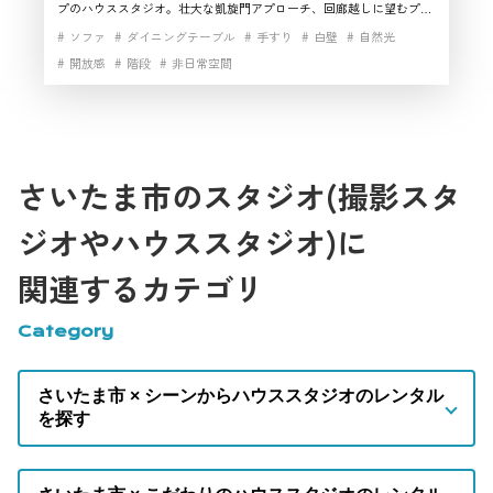
プのハウススタジオ。壮大な凱旋門アプローチ、回廊越しに望むプー
ル、ガラス張りバンケットなど、場面転換が早く撮影スタジオ案件の
ソファ
ダイニングテーブル
手すり
白壁
自然光
組み立てがスムーズです。奥行きのある画づくりや車寄せ演出にも対
開放感
階段
非日常空間
応しやすく、さいたまでスケール感と導線を重視する制作チームにお
すすめ。さいたま市のハウススタジオ・レンタルスタジオです
さいたま市のスタジオ(撮影スタ
ジオやハウススタジオ)に
関連するカテゴリ
Category
さいたま市 × シーンからハウススタジオのレンタル
を探す