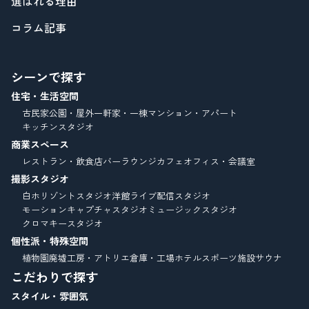
選ばれる理由
コラム記事
シーンで探す
住宅・生活空間
古民家
公園・屋外
一軒家・一棟
マンション・アパート
キッチンスタジオ
商業スペース
レストラン・飲食店
バーラウンジ
カフェ
オフィス・会議室
撮影スタジオ
白ホリゾントスタジオ
洋館
ライブ配信スタジオ
モーションキャプチャスタジオ
ミュージックスタジオ
クロマキースタジオ
個性派・特殊空間
植物園
廃墟
工房・アトリエ
倉庫・工場
ホテル
スポーツ施設
サウナ
こだわりで探す
スタイル・雰囲気