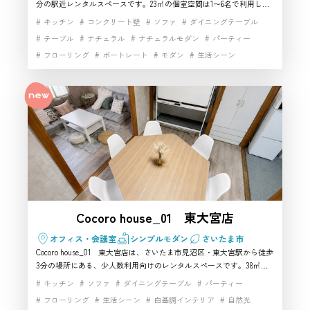
分の駅近レンタルスペースです。23㎡の個室空間は1〜6名で利用しや
すく、カフェ風・ナチュラル・アンティーク調の雰囲気を活かしたハ
キッチン
コンクリート壁
ソファ
ダイニングテーブル
ウススタジオとして使えます。Wi-Fiやテレビ、鏡、電源を備え、
テーブル
ナチュラル
ナチュラルモダン
パーティー
YouTube撮影、コスプレ撮影、ライブ配信などの撮影スタジオ利用に
フローリング
ポートレート
モダン
生活シーン
も対応。さいたま市で少人数向けのハウススタジオや撮影スタジオを
探す方におすすめです。 さいたま市のハウススタジオ・レンタルスタ
白基調インテリア
白壁
自然光
開放感
駅近
ジオです
高速インターネット
Cocoro house_01 東大宮店
オフィス・会議室
シンプルモダン
さいたま市
Cocoro house_01 東大宮店は、さいたま市見沼区・東大宮駅から徒歩
3分の場所にある、少人数利用向けのレンタルスペースです。38㎡の
室内にはソファ、テーブル、テレビ、ホワイトボード、キッチン設備
キッチン
ソファ
ダイニングテーブル
パーティー
などが揃い、パーティー利用だけでなく、生活感のある写真撮影や動
フローリング
生活シーン
白基調インテリア
自然光
画撮影にも対応しやすい空間です。二面採光や現代アートのある室内