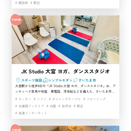
開放感
駅近
を活かし、さいたま市でハウススタジオや撮影スタジオを探している
方におすすめです。 さいたま市のハウススタジオ・レンタルスタジオ
です
JK Studio 大宮 ヨガ、ダンススタジオ
スポーツ施設
シンプルモダン
さいたま市
大宮駅から徒歩4分の「JK Studio 大宮 ヨガ、ダンススタジオ」は、ア
ンティーク家具や和室、黒電話、浮世絵などを備えた、さいたま市で
使いやすいハウススタジオです。ヨガやピラティスなどの少人数レッ
キッチン
ソファ
ダイニングテーブル
フローリング
スンに対応しながら、人物撮影・商品撮影・SNS用撮影にも活用しや
白基調インテリア
白壁
自然光
駅近
すい撮影スタジオとして利用できます。駅近でアクセスしやすく、レ
高速インターネット
トロ調やアンティーク調の雰囲気を活かした撮影をしたい方におすす
めです。 さいたま市のハウススタジオ・レンタルスタジオです