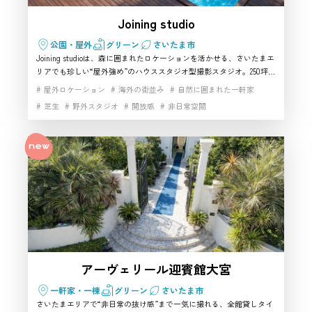
Joining studio
公園・屋外
グリーン
さいたま市
Joining studioは、森に囲まれたロケーションを活かせる、さいたまエ
リアでも珍しい“屋外強め”のハウススタジオ型撮影スタジオ。250坪規
模の敷地に芝生・プール・キャンピングカー・ガレージ要素が点在
屋外ロケーション
海外の街並み
自然に囲まれた一軒家
し、自然光で西海岸ローカルの空気感を作りやすいのが魅力です。屋
芝生
野外スタジオ
開放感
非日常空間
内はコンパクトでもメイクルーム付きで拠点性が高く、アウトドアや
キャンプ表現をまとめ撮りしたい案件におすすめ。さいたま市のハウ
ススタジオ・レンタルスタジオです
アーヴェリール迎賓館大宮
一軒家・一棟
グリーン
さいたま市
さいたまエリアで“非日常の抜け感”まで一気に撮れる、全館貸しタイ