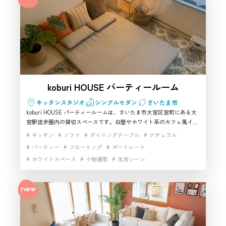
koburi HOUSE パーティールーム
キッチンスタジオ
シンプルモダン
さいたま市
koburi HOUSE パーティールームは、さいたま市大宮区宮町にある大
宮駅徒歩圏内の貸切スペースです。白壁やホワイト系のカフェ風イン
テリアを活かし、女子会や誕生日会だけでなく、YouTube撮影、ライ
キッチン
ソファ
ダイニングテーブル
ナチュラル
ブ配信、コスプレ撮影にも使いやすいハウススタジオです。Wi-Fiや
パーティー
フローリング
ポートレート
テレビ、キッチン設備もあり、さいたま市で少人数向けの撮影スタジ
ホワイトスペース
小物撮影
生活シーン
オを探している方にもおすすめです。さいたま市のハウススタジオ・
レンタルスタジオです
白基調インテリア
白壁
自然光
開放感
雑貨豊富
駅近
高速インターネット