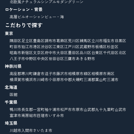
北欧風
ナチュラル
シンプルモダン
グリーン
ロケーション・背景
高層ビル
オーシャンビュー・海
こだわりで探す
東京
隅田区
足立区
豊島区
調布市
葛飾区
荒川区
練馬区
立川市
福生市
目黒区
町田市
狛江市
港区
渋谷区
江東区
江戸川区
武蔵野市
板橋区
杉並区
昭島市
新宿区
文京区
府中市
大田区
墨田区
品川区
台東区
千代田区
北区
八王子市
中野区
中央区
世田谷区
三鷹市
あきる野市
神奈川県
高座郡寒川町
鎌倉市
逗子市
藤沢市
相模原市緑区
相模原市南区
横須賀市
横浜市
川崎市
小田原市
中郡大磯町
三浦郡葉山町
三浦市
北海道
函館
千葉県
鴨川市
長生郡一宮町
袖ケ浦市
松戸市
市原市
山武郡九十九里町
山武市
富津市
南房総市
匝瑳市
いすみ市
埼玉県
川越市
入間市
さいたま市