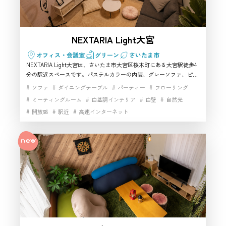
NEXTARIA Light大宮
オフィス・会議室
グリーン
さいたま市
NEXTARIA Light大宮は、さいたま市大宮区桜木町にある大宮駅徒歩4
分の駅近スペースです。パステルカラーの内装、グレーソファ、ピン
クチェア、100インチスクリーンを備え、女子会や推し会、SNS用の
ソファ
ダイニングテーブル
パーティー
フローリング
写真撮影、動画撮影に使いやすい空間です。少人数で利用しやすいハ
ミーティングルーム
白基調インテリア
白壁
自然光
ウススタジオとしても、可愛い雰囲気を活かせる撮影スタジオとして
開放感
駅近
高速インターネット
もおすすめです。さいたま市のハウススタジオ・レンタルスタジオで
す