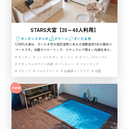
STARS大宮【20～40人利用】
キッチンスタジオ
グリーン
さいたま市
STARS大宮は、さいたま市大宮区宮町にある大宮駅徒歩3分の貸切ス
ペースです。白壁やフローリング、ナチュラルで明るい内装を活か
し、人物撮影・商品撮影・SNS向け撮影などに使いやすいハウススタ
キッチン
シンプルモダン
ソファ
ダイニングテーブル
ジオです。120インチスクリーンや高速Wi-Fi、キッチン設備もあり、
ナチュラルホワイト内装
パーティー
フローリング
撮影スタジオとしてだけでなく、パーティーや推し会にも対応。さい
プロップ
マルチスペース
白基調インテリア
白壁
たま市で大人数利用できるおすすめスペースです。さいたま市のハウ
ススタジオ・レンタルスタジオです
自然光
開放感
雑貨豊富
高速インターネット