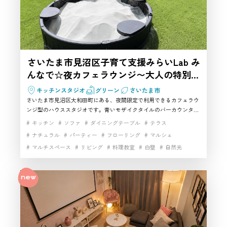
さいたま市見沼区子育て支援みらいLab み
んなで☆夜カフェラウンジ〜大人の特別タ
イム♪〜
キッチンスタジオ
グリーン
さいたま市
さいたま市見沼区大和田町にある、夜間限定で利用できるカフェラウ
ンジ型のハウススタジオです。青いモザイクタイルのバーカウンター
やキッチン、ソファ、テラス・バルコニー、人工芝スペースを備え、
キッチン
ソファ
ダイニングテーブル
テラス
料理動画、パーティーシーン、商品撮影、カフェ風の撮影に使いやす
ナチュラル
パーティー
フローリング
マルシェ
い空間です。さいたま市で飲食や調理を含めた撮影スタジオを探して
マルチスペース
リビング
料理教室
白壁
自然光
いる方におすすめです。 さいたま市のハウススタジオ・レンタルスタ
ジオです
開放感
駐車場
高速インターネット