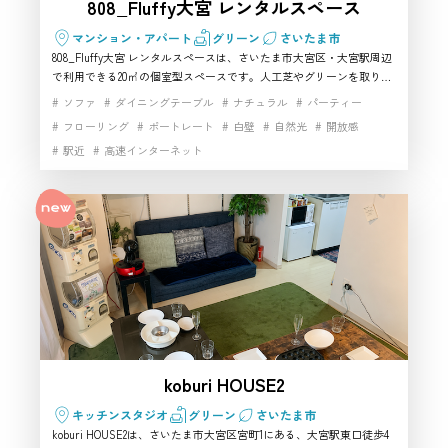
808_Fluffy大宮 レンタルスペース
マンション・アパート
グリーン
さいたま市
808_Fluffy大宮 レンタルスペースは、さいたま市大宮区・大宮駅周辺
で利用できる20㎡の個室型スペースです。人工芝やグリーンを取り入
れた室内は、屋外風・ピクニック風の撮影シーンを作りやすく、さい
ソファ
ダイニングテーブル
ナチュラル
パーティー
たま市でハウススタジオを探している方におすすめです。Wi-Fi、テ
フローリング
ポートレート
白壁
自然光
開放感
レビ、Blu-ray/DVDプレーヤー、Bluetoothスピーカーなども揃い、少
駅近
高速インターネット
人数の撮影スタジオ利用やYouTube撮影、商品撮影、SNS用撮影にも
活用しやすい空間です。 さいたま市のハウススタジオ・レンタルスタ
ジオです
koburi HOUSE2
キッチンスタジオ
グリーン
さいたま市
koburi HOUSE2は、さいたま市大宮区宮町1にある、大宮駅東口徒歩4