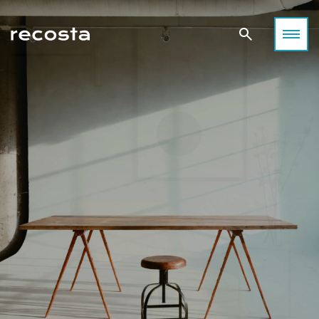
空間が感性を刺激する──撮影が生まれる場所について考える
目黒で出会う、感性を刺激する撮影空間
撮影空間の「これまで」
光・静寂・素材が語り合う街、目黒。
光・緑・デザインが共鳴する街、世田谷。
「空間が感性を刺激する」──
都会の余白が、あなたの表現をやさしく包み込みます。
あなたの作品に“ちょうどいい空間”がきっと見つかります。
その考え方から始まる表現の可能性。
東京・目黒区は、洗練と温もりが共存する“感性の街”。
都心の喧騒から少し離れた世田谷エリアは、
撮影空間は、単なる“場所”ではなく、
高感度なショップやギャラリー、カフェが立ち並びながらも、
自然光と緑に恵まれた撮影スポットが豊富なロケーション。
表現を生み出すための重要な要素として発展してきました。
住宅地に一歩入れば静けさと緑が広がる。
ファッション、ライフスタイル、アート、ムービー、SNS撮影
自然光の入り方、家具の配置、壁や床の質感、光と影のバラン
そんなコントラストこそが、この街が多くのフォトグラファー
など、
ス。
や映像クリエイターに愛される理由です。
あらゆるクリエイティブにフィットするハウススタジオが点在
そのすべてが作品の印象を左右し、創造力を刺激します。
目黒エリアには、自然光・空間デザイン・素材感のバランスに
しています。
住宅風のリビング、モダンなオフィス、アンティーク調の洋
優れた撮影スタジオが数多く存在します。
この記事では、「どんな作品を撮りたいか」に合わせて
館、
ファッション、アート、ライフスタイル、ムービー、SNSコン
世田谷エリアのおすすめスタジオをカテゴリー別にご紹介。
そして静かな古民家──それぞれの空間が持つ世界観が、
テンツ――
光・デザイン・空間構成──それぞれの個性を感じながら、
クリエイターの表現を支え、作品に深みを与えてきました。
それぞれの作品テーマに応じた最適な“光”と“空気感”が揃って
あなたのイメージを最も引き出せる場所を見つけてください。
撮影者、被写体、そしてその場を共有するすべての人が、
います。
空間を通じて感情を交わすこと。
本記事では、Recosta Studio掲載スタジオの中から、
自然な暮らしのシーンや温かみのある光を求めるなら、
それこそが、撮影空間の魅力であり、表現の原点です。
特に感性を刺激し、創作意欲をかき立てる４つの撮影空間を厳
ナチュラルテイストのハウススタジオがおすすめです。
選。
「光・質感・余白」という３つのキーワードで、
SANCHA HOUSE
目黒という街の魅力とともにご紹介します。
ライフスタイル撮影におすすめ
日常の中にある“美しい瞬間”を丁寧に切り取りたい。
そんな想いに応えるのが、自然光と温もりある質感を大切にし
たハウススタジオ。
三宿住宅
被写体の呼吸が感じられる、ナチュラルテイストの空間をご紹
介します。
目黒ハウススタジオ Momobana
目黒川沿いの閑静な住宅街に佇む「Momobana」は、