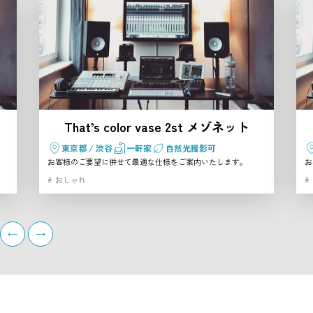
That’s color vase 2st メゾネット
東京都 / 渋谷
一軒家
自然光撮影可
お客様のご要望に併せて最適な仕様をご案内いたします。
お
おしゃれ