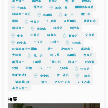
袖ケ浦市
藤沢市
葛飾区
荒川区
練馬区
影の要。
どんな場所にも、表現の可能性があります。
光をデザインし、構図を構築するクリエイターへ。
撮影空間は、感性と感性が交わる“出会いの場”。
福生市
相模原市緑区
立川市
神奈川県
その瞬間に生まれる一枚や一瞬が、
TESSEN
相模原市南区
狛江市
時を超えて人の心に残る作品へとつながっていきます。
目黒区
町田市
開放感と構築美を併せ持つ「TESSEN」は、
これからも、空間が持つ力を信じ、
天井高のあるホワイトベースのアトリエスタジオ。
港区
江東区
江戸川区
武蔵野市
渋谷区
創造の自由を広げていくことが、
自然光と人工照明のバランスが絶妙で、撮影者の意図を最大限
新しい撮影文化の未来をつくる原動力となるでしょう。
横須賀市
板橋区
松戸市
に反映できます。
横浜市
ファッションムービー、ブランドプロモーション、展示撮影な
杉並区
昭島市
文京区
東京
新宿区
ど、
“空間を設計して撮る”という楽しみを感じられる場所。
市原市
川越市
府中市
川崎市
クリーンながら奥行きがあり、どんな演出にも馴染む柔軟性が
魅力です。
山武郡九十九里町
山武市
小田原市
富津市
光をデザインする時間を楽しみたい――
大田区
埼玉県
品川区
台東区
そんなプロフェッショナルにおすすめの一棟です。
墨田区
まとめ
南房総市
千葉県
千代田区
匝瑳市
北海道
目黒の撮影スタジオに共通するのは、
“光を感じる設計”と“静けさを生かす空気”。
北区
函館
八王子市
入間市
中野区
Momobanaの暮らしの温もり、Studio 4696の緊張感、RAWRの
素材感、TESSENの構築的美。
中郡大磯町
世田谷区
中央区
三鷹市
どれもが、撮影者の感性を刺激し、作品に深みを与えます。
三浦郡葉山町
三浦市
さいたま市
いすみ市
都心の利便性を保ちながらも、どこか穏やかで創作的な時間が
流れる街、目黒。
あきる野市
その空気の中で、光と影のあいだに新しい表現を見つけてくだ
さい。
Recosta Studio
が紹介する目黒のスタジオは、
特集
あなたの「撮る理由」に寄り添う場所です。
光が語り、素材が響き、心が動く――