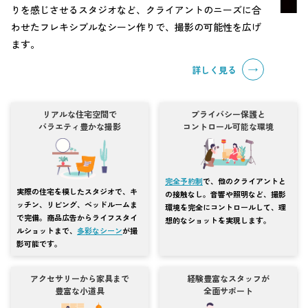
りを感じさせるスタジオなど、クライアントのニーズに合
わせたフレキシブルなシーン作りで、撮影の可能性を広げ
ます。
詳しく見る
リアルな住宅空間で
プライバシー保護と
バラエティ豊かな撮影
コントロール可能な環境
完全予約制
で、他のクライアントと
実際の住宅を模したスタジオで、キ
の接触なし。音響や照明など、撮影
ッチン、リビング、ベッドルームま
環境を完全にコントロールして、理
で完備。商品広告からライフスタイ
想的なショットを実現します。
ルショットまで、
多彩なシーン
が撮
影可能です。
アクセサリーから家具まで
経験豊富なスタッフが
豊富な小道具
全面サポート