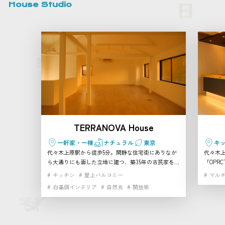
House Studio
TERRANOVA House
一軒家・一棟
ナチュラル
東京
キ
代々木上原駅から徒歩5分。閑静な住宅街にありなが
代々木上
ら大通りにも面した立地に建つ、築35年の古民家をリ
「OPR
ノベーションした2階建て一軒家スタジオです。 天井
る大き
キッチン
屋上バルコニー
マル
を抜いた開放的なワンフロアの真っ白な空間に、大き
モルタ
白基調インテリア
自然光
開放感
な窓や天窓から柔らかな自然光が降り注ぎます。建物
み合わ
まるごと貸し切れるため、プライベート感のある撮影
付きで
やイベントにぴったり。 さらに隣接するTERRANOVA
会、撮影に幅
ビルには、自然光あふれる幅広ホリゾントスタジオ、
型白ホ