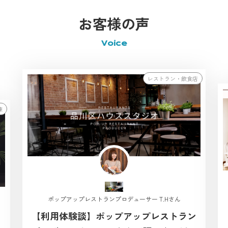
お客様の声
Voice
レストラン・飲食店
棟
ポップアップレストランプロデューサー T.Hさん
【利用体験談】ポップアップレストラン