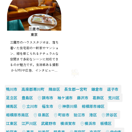
三鷹市
東京
三鷹市のハウススタジオは、落ち
着いた住宅街の一軒家やマンショ
ン、緑を感じられるナチュラルな
空間まで多彩なシーンに対応でき
るのが魅力です。生活感ある撮影
からMVや広告、インタビューま
で幅広く利用可能。自然光や街並
みを活かした表現もでき、アクセ
ス良好で効率的にバリエーション
鴨川市
高座郡寒川町
隅田区
長生郡一宮町
鎌倉市
逗子市
豊かな撮影を実現できます。
足立区
豊島区
調布市
袖ケ浦市
藤沢市
葛飾区
荒川区
練馬区
立川市
福生市
神奈川県
相模原市緑区
相模原市南区
目黒区
町田市
狛江市
港区
渋谷区
江東区
江戸川区
武蔵野市
横須賀市
横浜市
板橋区
松戸市
東京
杉並区
昭島市
新宿区
文京区
府中市