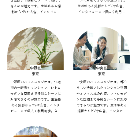
な空間まで多彩なシーンに対応で
ーンに対応できるのが魅力です。
きるのが魅力です。生活感ある撮
生活感ある撮影からMVや広告、
影からMVや広告、インタビュー
インタビューまで幅広く利用可
まで幅広く利用可能。自然光や街
能。自然光や街並みを活かした表
並みを活かした表現もでき、アク
現もでき、アクセス良好で効率的
セス良好で効率的にバリエーショ
にバリエーション豊かな撮影を実
ン豊かな撮影を実現できます。
現できます。
中野区
中央区
東京
東京
中野区のハウススタジオは、住宅
中央区のハウススタジオは、都心
街の一軒家やマンション、レトロ
らしい洗練されたマンション空間
モダンな空間まで多彩なシーンに
やオフィス風の内装、レトロモダ
対応できるのが魅力です。生活感
ンな空間まで多彩なシーンに対応
ある撮影からMVや広告、インタ
できるのが魅力です。生活感ある
ビューまで幅広く利用可能。自然
撮影からMVや広告、インタビュ
光や街灯を活かした表現もでき、
ーまで幅広く利用可能。自然光や
アクセス良好で効率的にバリエー
街並みを活かした表現もでき、ア
ション豊かな撮影を実現できま
クセス良好で効率的にバリエーシ
す。
ョン豊かな撮影を実現できます。