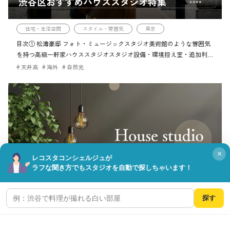
渋谷区おすすめハウススタジオ特集
住宅・生活空間
スタイル・雰囲気
東京
目次① 松濤豪邸 フォト・ミュージックスタジオ美術館のような雰囲気
を持つ高級一軒家ハウススタジオスタジオ設備・環境控え室・追加利用
料金プランアクセス最新情報・利用シーンご予約・お問い合わせ②
天井高
海外
自然光
GOBLIN. 渋谷BLDG […]
×
レコスタコンシェルジュが
ラフな聞き方でもスタジオを自動で探しちゃいます！
目黒区おすすめハウススタジオ特集
探す
住宅・生活空間
スタイル・雰囲気
目黒区
目次1. STUDIO RAWR（祐天寺）自然光あふれる小規模ハウススタジオ