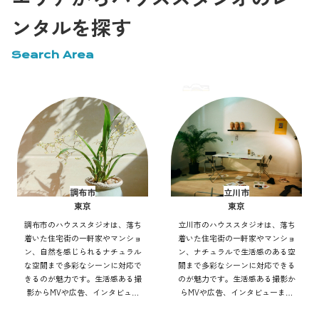
ンタルを探す
Search Area
調布市
立川市
東京
東京
調布市のハウススタジオは、落ち
立川市のハウススタジオは、落ち
着いた住宅街の一軒家やマンショ
着いた住宅街の一軒家やマンショ
ン、自然を感じられるナチュラル
ン、ナチュラルで生活感のある空
な空間まで多彩なシーンに対応で
間まで多彩なシーンに対応できる
きるのが魅力です。生活感ある撮
のが魅力です。生活感ある撮影か
影からMVや広告、インタビュー
らMVや広告、インタビューまで
まで幅広く利用可能。自然光や街
幅広く利用可能。自然光や街並み