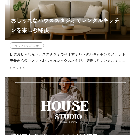
おしゃれなハウススタジオでレンタルキッチ
ンを楽しむ秘訣
キッチンスタジオ
目次おしゃれなハウススタジオで利用するレンタルキッチンのメリット
筆者からのコメントおしゃれなハウススタジオで楽しむレンタルキッチ
ンのメリットチェックポイントおしゃれなハウススタジオをレンタル
キッチン
し、理想の撮影空間を作る注意ハ […]