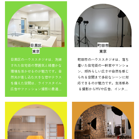
並みを活かした表現もでき、アク
を活かした表現もでき、アクセス
セス良好で効率的にバリエーショ
良好で効率的にバリエーション豊
ン豊かな撮影を実現できます。
かな撮影を実現できます。
目黒区
町田市
東京
東京
目黒区のハウススタジオは、洗練
町田市のハウススタジオは、落ち
された住宅街の雰囲気と緑豊かな
着いた住宅街の一軒家やマンショ
環境を活かせるのが魅力です。自
ン、郊外らしい広さや自然を感じ
然光が差し込む大きな窓やテラス
られる空間まで多彩なシーンに対
を備えた空間は、ライフスタイル
応できるのが魅力です。生活感あ
広告やファッション撮影に最適。
る撮影からMVや広告、インタビ
ナチュラルからモダンまで小物の
ューまで幅広く利用可能。自然光
アレンジで雰囲気を変えられ、幅
や街並みを活かした表現もでき、
広い作品づくりに対応可能です。
アクセス良好で効率的にバリエー
ション豊かな撮影を実現できま
す。