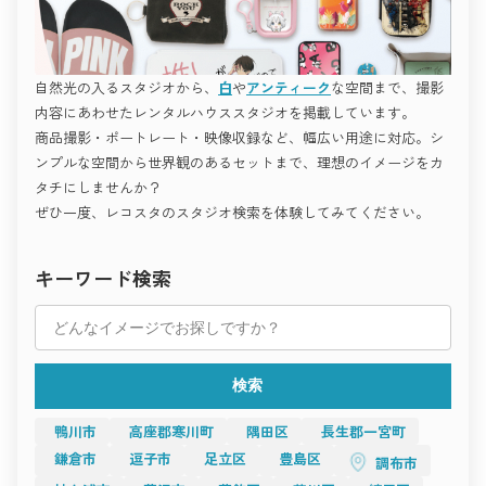
ど、
このように、撮影空間は「作品づくりのパートナー」として、
“世界観で勝負する撮影”に最適です。
クリエイターの発想や想いを形にする舞台となっています。
シンプルながら完成度が高く、
撮影空間の「これから」
どんな被写体も際立たせる懐の深さが魅力。
撮影を、もっと自由に。
モードな撮影を追求するプロフェッショナルのための空間で
感性を解き放つ場所へ。
自然光の入るスタジオから、
白
や
アンティーク
な空間まで、撮影
す。
世田谷ガーデン倶楽部
今後、撮影空間はさらに多様化し、
アート・作品撮りにおすすめ
内容にあわせたレンタルハウススタジオを掲載しています。
使う人の感性や目的に合わせて自由に選べる時代へと進化して
“空気ごと作品にしたい”。
いきます。
商品撮影・ポートレート・映像収録など、幅広い用途に対応。シ
そんな想いを持つアーティストやフォトグラファーに向けたス
スチール撮影・映像制作・広告・インタビュー・オンライン配
タジオ。
下北沢 スタジオレナード
ンプルな空間から世界観のあるセットまで、理想のイメージをカ
信など、
素材、光、温度の調和が、感情の深層まで写し出します。
用途の垣根はますます曖昧になり、
タチにしませんか？
一つの空間がさまざまなジャンルの創作を支えるようになるで
ぜひ一度、レコスタのスタジオ検索を体験してみてください。
Studio RAWR
しょう。
「Studio RAWR」は、素材の美しさと光の変化が生み出す、
また、自然との共存や、地域の文化を活かした空間デザインも
“生きている空間”。
世田谷には、光・緑・デザインを生かした多彩なハウススタジ
増え、
コンクリート、レンガ、木材などの異素材がバランス良く配置
オが揃っています。
「撮影場所」という枠を超えた、新しい創造の場が広がってい
キーワード検索
され、
ライフスタイル、ファッション、アート、屋外──
ます。
一日を通して異なる表情を見せます。
撮影テーマに合わせて最適な空間を選ぶことで、
空間の持つ力をどう活かすか。
午前中の柔らかな光、午後の黄金色の逆光――
あなたの作品に深みと魅力が生まれます。
それがこれからの撮影における最も重要なテーマです。
どの時間帯も、光が被写体と空間を自然に結びつける。
Recosta Studioで理想のスタジオを見つけて、
撮影空間は、技術だけでなく、
撮るたびに新しい発見があるのが、このスタジオの最大の魅力
次の撮影をもっと自由に、もっと美しく。
感情や物語を伝える“もうひとりの演出者”として、
です。
これからのクリエイティブを支えていくことでしょう。
検索
アートフォト、ドキュメンタリー、エディトリアル撮影など、
すべての“撮る人”へ。
“空間を使って感情を描く”作品づくりに最適。
感性が響き合う空間を未来へ。
撮る人の感性を静かに刺激してくれる場所です。
撮影の舞台となる空間は、
鴨川市
高座郡寒川町
隅田区
長生郡一宮町
アトリエ・構築的撮影におすすめ
その人の想いと創造を支える大切な存在です。
ミニマルでありながら、光と構図の自由度が高い。
鎌倉市
逗子市
足立区
豊島区
調布市
光が差し込む部屋、静かなアトリエ、
設計思想を感じるアトリエスタジオは、プロフェッショナル撮
街の片隅にあるカフェ、自然に囲まれたロケ地──