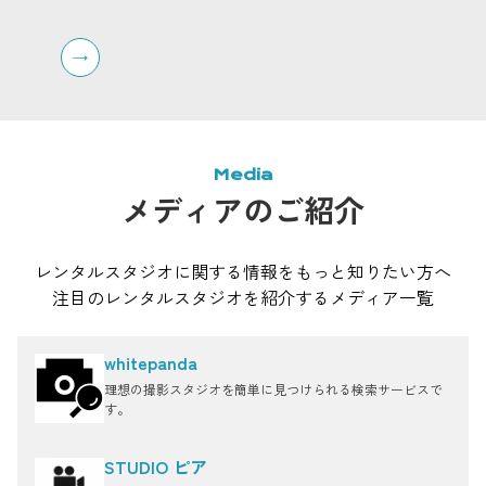
270°ビューの屋上ペントハウス、キッチン付きのハウ
ハウス
ススタジオなども揃っており、組み合わせて利用する
ルーフ
ことも可能です。
す。さ
や屋上
タジオ「
も利用
Media
メディアのご紹介
レンタルスタジオに関する情報をもっと知りたい方へ
注目のレンタルスタジオを紹介するメディア一覧
whitepanda
理想の撮影スタジオを簡単に見つけられる検索サービスで
す。
STUDIO ピア