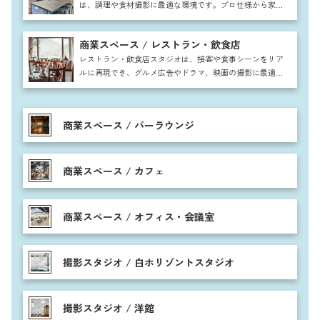
は、調理や食材撮影に最適な環境です。プロ仕様から家庭
的な雰囲気まで対応し、雑誌や広告、CM撮影に幅広く利
用可能。自然な生活感を取り入れた空間で、料理番組やレ
商業スペース / レストラン・飲食店
シピ動画、食品パッケージ撮影など多彩なシーンに活用で
きます。
レストラン・飲食店スタジオは、接客や食事シーンをリア
ルに再現でき、グルメ広告やドラマ、映画の撮影に最適で
す。テーブル席やカウンター、個室など多彩な空間を活用
し、注文から提供、食事まで自然な流れを表現可能。料理
の盛り付けや調理シーンも映え、高級感からカジュアルま
商業スペース / バーラウンジ
で幅広い雰囲気に対応できます。
商業スペース / カフェ
商業スペース / オフィス・会議室
撮影スタジオ / 白ホリゾントスタジオ
撮影スタジオ / 洋館