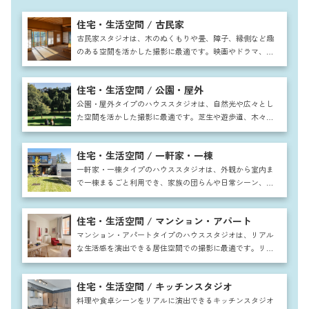
住宅・生活空間 / 古民家
古民家スタジオは、木のぬくもりや畳、障子、縁側など趣
のある空間を活かした撮影に最適です。映画やドラマ、広
告や雑誌など幅広い用途に利用でき、和の暮らしを再現す
ることで物語性のある作品作りが可能です。自然光と調和
住宅・生活空間 / 公園・屋外
した落ち着いた雰囲気は人物や商品の魅力を引き出し、四
季折々の庭や外観も含めて非日常感と情緒を演出できま
公園・屋外タイプのハウススタジオは、自然光や広々とし
す。
た空間を活かした撮影に最適です。芝生や遊歩道、木々や
ベンチを背景にすることで、ファッションや広告、家族写
真やカップルシーンまで幅広く対応可能。四季折々の自然
住宅・生活空間 / 一軒家・一棟
を取り入れた撮影ができ、ドラマやCM、MVなどストーリ
ー性ある作品にも適しています。
一軒家・一棟タイプのハウススタジオは、外観から室内ま
で一棟まるごと利用でき、家族の団らんや日常シーン、ホ
ームパーティーの撮影に最適です。リビングやキッチン、
庭など多彩な空間が揃い、ドラマや映画、CM撮影にも対
住宅・生活空間 / マンション・アパート
応可能。広々とした間取りと自然光を活かし、リアルで開
放感ある映像表現が叶います。
マンション・アパートタイプのハウススタジオは、リアル
な生活感を演出できる居住空間での撮影に最適です。リビ
ングや寝室など実際の住まいを思わせる間取りが揃い、広
告やドラマ、雑誌撮影に幅広く活用できます。一人暮らし
住宅・生活空間 / キッチンスタジオ
風や家族団らんシーンも自然に表現でき、都市部での暮ら
しをリアルに再現できるのが大きな魅力です。
料理や食卓シーンをリアルに演出できるキッチンスタジオ