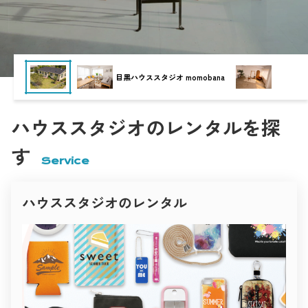
“暮らしのリアリティ”を大切にしたハウススタジオです。
Nスタジオ
白壁と木の温もりが心地よく調和し、柔らかな自然光が空間全
体を包み込みます。
無垢材の床、観葉植物、アースカラーのファブリック――
どこを切り取っても人の生活を感じさせるナチュラルな世界
観。
インタビュー・雑誌・ブランドムービーなど、
撮影空間の「いま」
目黒ハウススタジオ momobana
“人の温度”を伝えたい撮影にぴったりです。
Inspiration studio
表現者と空間が出会う。
キッチンでの料理シーン、ダイニングでの自然な会話、
クリエイティブのための場所づくり。
午後の光に照らされたリビングカットなど、
現在、撮影に利用される空間は目的に応じて多様化し、
時間の経過までも美しく描けるスタジオ。
あらゆるジャンルのクリエイティブシーンを支えています。
ハウススタジオのレンタルを探
一瞬の光を大切にするフォトグラファーに、愛される理由がこ
商業撮影では、商品の魅力を最大限に引き出すために、
こにあります。
PYG
シンプルで明るいハウススタジオや、
ファッション・広告撮影におすすめ
す
ブランドの世界観に合わせたコンセプト空間が選ばれます。
クリーンでありながら、確かな個性を持つスタジオ。
Service
映像制作の現場では、映画・ドラマ・MV・広告など、
光のコントロール、構図の自由度、そしてデザイン性――
作品のストーリー性に沿った空間演出が求められます。
ファッションブランドや広告制作に適した空間をピックアップ
her
住宅、廃墟、ホテル、倉庫、カフェ、自然の中など、
しました。
ロケーションが持つリアルな質感が映像表現を支えています。
ハウススタジオのレンタル
雑誌やファッション撮影では、
Studio 4696（シロクロ）中目黒店
インテリアのトーンや自然光の雰囲気が重要視され、
白と黒、光と影。
シーズンやテーマごとに異なる空間が選ばれます。
その対比を徹底的に研ぎ澄ました空間が「Studio 4696（シロク
光と影のコントラスト、家具や色彩の統一感が
ロ）」。
ビジュアル全体の印象を決定づけます。
名前のとおり、モノトーンを極めた構成が被写体の輪郭と存在
一方で、個人クリエイターやアーティストによる撮影も増加。
感を際立たせます。
ポートレートやアート作品の制作、SNS・YouTube・オンライ
壁・床・天井の質感やトーンが緻密に設計されており、
世田谷Atelier セタガヤアトリエ
ン配信など、
自然光と人工光のどちらにも対応可能。
小規模ながらも表現性の高い撮影が求められるようになってい
ファッションルック、コスメ広告、アーティストビジュアルな
ます。