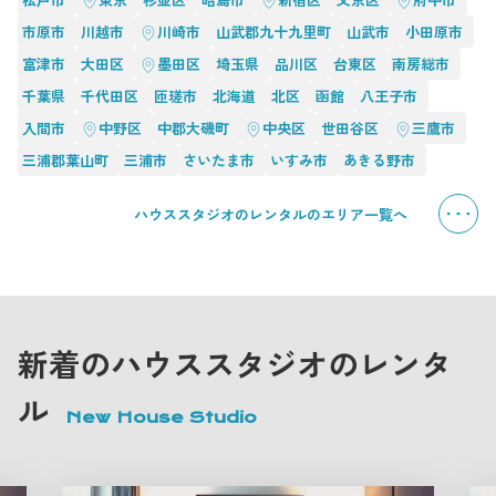
市原市
川越市
川崎市
山武郡九十九里町
山武市
小田原市
富津市
大田区
墨田区
埼玉県
品川区
台東区
南房総市
千葉県
千代田区
匝瑳市
北海道
北区
函館
八王子市
入間市
中野区
中郡大磯町
中央区
世田谷区
三鷹市
三浦郡葉山町
三浦市
さいたま市
いすみ市
あきる野市
ハウススタジオのレンタルのエリア一覧へ
新着のハウススタジオのレンタ
ル
New House Studio