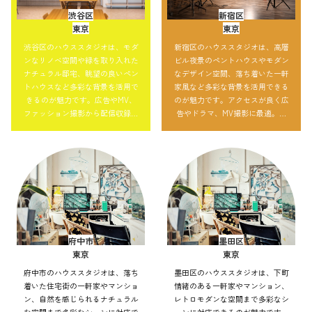
渋谷区
新宿区
東京
東京
渋谷区のハウススタジオは、モダ
新宿区のハウススタジオは、高層
ンなリノベ空間や緑を取り入れた
ビル夜景のペントハウスやモダン
ナチュラル邸宅、眺望の良いペン
なデザイン空間、落ち着いた一軒
トハウスなど多彩な背景を活用で
家風など多彩な背景を活用できる
きるのが魅力です。広告やMV、
のが魅力です。アクセスが良く広
ファッション撮影から配信収録ま
告やドラマ、MV撮影に最適。自
で対応可能。自然光や夜景を使っ
然光で明るい表現も夜景を取り込
た都会的な演出も自在で、アクセ
んだ都会的な演出も可能で、大規
ス性の良さも強みです。
模撮影にも対応できます。
府中市
墨田区
東京
東京
府中市のハウススタジオは、落ち
墨田区のハウススタジオは、下町
着いた住宅街の一軒家やマンショ
情緒のある一軒家やマンション、
ン、自然を感じられるナチュラル
レトロモダンな空間まで多彩なシ