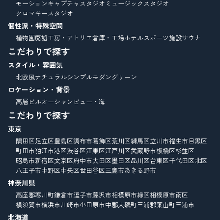
モーションキャプチャスタジオ
ミュージックスタジオ
クロマキースタジオ
個性派・特殊空間
植物園
廃墟
工房・アトリエ
倉庫・工場
ホテル
スポーツ施設
サウナ
こだわりで探す
スタイル・雰囲気
北欧風
ナチュラル
シンプルモダン
グリーン
ロケーション・背景
高層ビル
オーシャンビュー・海
こだわりで探す
東京
隅田区
足立区
豊島区
調布市
葛飾区
荒川区
練馬区
立川市
福生市
目黒区
町田市
狛江市
港区
渋谷区
江東区
江戸川区
武蔵野市
板橋区
杉並区
昭島市
新宿区
文京区
府中市
大田区
墨田区
品川区
台東区
千代田区
北区
八王子市
中野区
中央区
世田谷区
三鷹市
あきる野市
神奈川県
高座郡寒川町
鎌倉市
逗子市
藤沢市
相模原市緑区
相模原市南区
横須賀市
横浜市
川崎市
小田原市
中郡大磯町
三浦郡葉山町
三浦市
北海道