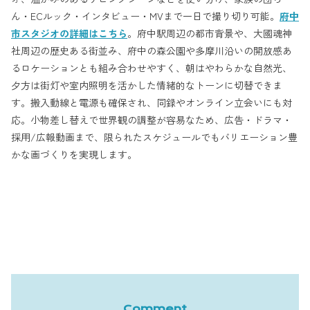
ん・ECルック・インタビュー・MVまで一日で撮り切り可能。
府中
市スタジオの詳細はこちら
。府中駅周辺の都市背景や、大國魂神
社周辺の歴史ある街並み、府中の森公園や多摩川沿いの開放感あ
るロケーションとも組み合わせやすく、朝はやわらかな自然光、
夕方は街灯や室内照明を活かした情緒的なトーンに切替できま
す。搬入動線と電源も確保され、同録やオンライン立会いにも対
応。小物差し替えで世界観の調整が容易なため、広告・ドラマ・
採用/広報動画まで、限られたスケジュールでもバリエーション豊
かな画づくりを実現します。
Comment