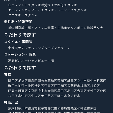
白ホリゾントスタジオ
洋館
ライブ配信スタジオ
モーションキャプチャスタジオ
ミュージックスタジオ
クロマキースタジオ
個性派・特殊空間
植物園
廃墟
工房・アトリエ
倉庫・工場
ホテル
スポーツ施設
サウナ
こだわりで探す
スタイル・雰囲気
北欧風
ナチュラル
シンプルモダン
グリーン
ロケーション・背景
高層ビル
オーシャンビュー・海
こだわりで探す
東京
隅田区
足立区
豊島区
調布市
葛飾区
荒川区
練馬区
立川市
福生市
目黒区
町田市
狛江市
港区
渋谷区
江東区
江戸川区
武蔵野市
板橋区
杉並区
昭島市
新宿区
文京区
府中市
大田区
墨田区
品川区
台東区
千代田区
北区
八王子市
中野区
中央区
世田谷区
三鷹市
あきる野市
神奈川県
高座郡寒川町
鎌倉市
逗子市
藤沢市
相模原市緑区
相模原市南区