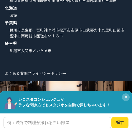
横須賀市
横浜市
川崎市
小田原市
中郡大磯町
三浦郡葉山町
三浦市
北海道
函館
千葉県
鴨川市
長生郡一宮町
袖ケ浦市
松戸市
市原市
山武郡九十九里町
山武市
富津市
南房総市
匝瑳市
いすみ市
埼玉県
川越市
入間市
さいたま市
よくある質問
プライバシーポリシー
×
レコスタコンシェルジュが
ラフな聞き方でもスタジオを自動で探しちゃいます！
© Copyright FIELD CO.,LTD. all right reserved.
探す