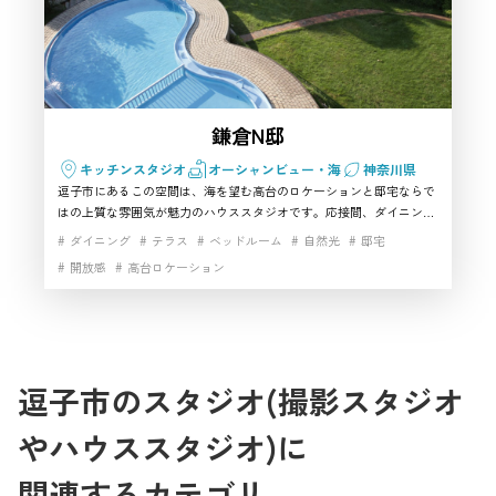
鎌倉N邸
キッチンスタジオ
オーシャンビュー・海
神奈川県
逗子市にあるこの空間は、海を望む高台のロケーションと邸宅ならで
はの上質な雰囲気が魅力のハウススタジオです。応接間、ダイニン
グ、庭、プールサイドまで使えるため、シーンに変化をつけたい案件
ダイニング
テラス
ベッドルーム
自然光
邸宅
にも向いています。アンティーク家具が映える室内は、広告やライフ
開放感
高台ロケーション
スタイル撮影にもなじみやすく、雰囲気重視で選びたい方にとって使
い勝手のよい撮影スタジオです。逗子市周辺でロケーション性の高い
空間を探している方にもおすすめしやすい一軒です。 逗子市のハウス
スタジオ・レンタルスタジオです
逗子市のスタジオ(撮影スタジオ
やハウススタジオ)に
関連するカテゴリ