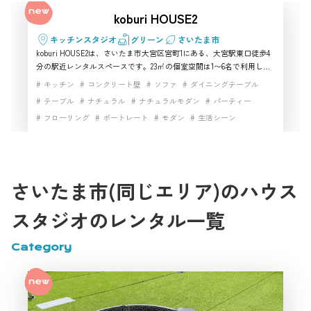
koburi HOUSE2
キッチンスタジオ
グリーン
さいたま市
koburi HOUSE2は、さいたま市大宮区宮町1にある、大宮駅東口徒歩4
分の駅近レンタルスペースです。23㎡の個室空間は1〜6名で利用しや
すく、カフェ風・ナチュラル・アンティーク調の雰囲気を活かしたハ
キッチン
コンクリート壁
ソファ
ダイニングテーブル
ウススタジオとして使えます。Wi-Fiやテレビ、鏡、電源を備え、
テーブル
ナチュラル
ナチュラルモダン
パーティー
YouTube撮影、コスプレ撮影、ライブ配信などの撮影スタジオ利用に
フローリング
ポートレート
モダン
生活シーン
も対応。さいたま市で少人数向けのハウススタジオや撮影スタジオを
探す方におすすめです。
白基調インテリア
白壁
自然光
開放感
駅近
高速インターネット
さいたま市(同じエリア)のハウス
スタジオのレンタル一覧
Category