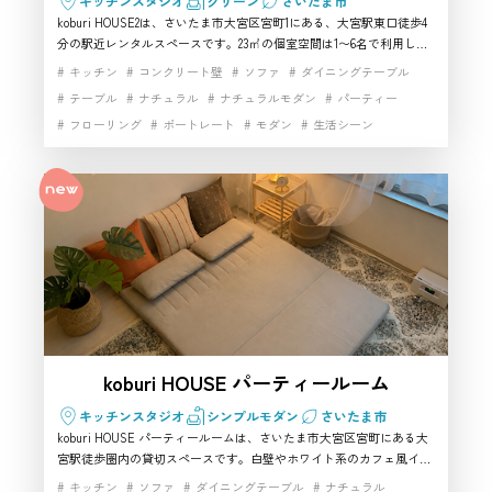
キッチンスタジオ
グリーン
さいたま市
koburi HOUSE2は、さいたま市大宮区宮町1にある、大宮駅東口徒歩4
分の駅近レンタルスペースです。23㎡の個室空間は1〜6名で利用しや
すく、カフェ風・ナチュラル・アンティーク調の雰囲気を活かしたハ
撮影前の買い出しや準備はしやすい
キッチン
コンクリート壁
ソファ
ダイニングテーブル
ウススタジオとして使えます。Wi-Fiやテレビ、鏡、電源を備え、
テーブル
ナチュラル
ナチュラルモダン
パーティー
ですか？
YouTube撮影、コスプレ撮影、ライブ配信などの撮影スタジオ利用に
フローリング
ポートレート
モダン
生活シーン
お客様
も対応。さいたま市で少人数向けのハウススタジオや撮影スタジオを
探す方におすすめです。
白基調インテリア
白壁
自然光
開放感
駅近
高速インターネット
はい。koburi HOUSE2は大宮駅東口
から徒歩4分で、周辺にはコンビニ
スタッフ
や商業施設もあります。撮影前に飲
み物や小道具を買い足しやすいた
め、さいたま市で準備のしやすいハ
ウススタジオを探している方におす
すめです。駅近の撮影スタジオとし
koburi HOUSE パーティールーム
て、スタッフや友人が集まりやすい
キッチンスタジオ
シンプルモダン
さいたま市
koburi HOUSE パーティールームは、さいたま市大宮区宮町にある大
点も使いやすいところです。
宮駅徒歩圏内の貸切スペースです。白壁やホワイト系のカフェ風イン
テリアを活かし、女子会や誕生日会だけでなく、YouTube撮影、ライ
キッチン
ソファ
ダイニングテーブル
ナチュラル