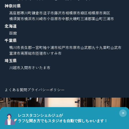
神奈川県
高座郡寒川町
鎌倉市
逗子市
藤沢市
相模原市緑区
相模原市南区
横須賀市
横浜市
川崎市
小田原市
中郡大磯町
三浦郡葉山町
三浦市
北海道
函館
千葉県
鴨川市
長生郡一宮町
袖ケ浦市
松戸市
市原市
山武郡九十九里町
山武市
富津市
南房総市
匝瑳市
いすみ市
埼玉県
川越市
入間市
さいたま市
よくある質問
プライバシーポリシー
×
レコスタコンシェルジュが
ラフな聞き方でもスタジオを自動で探しちゃいます！
© Copyright FIELD CO.,LTD. all right reserved.