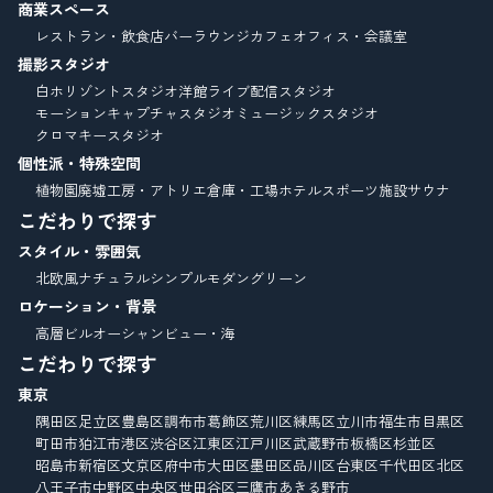
商業スペース
レストラン・飲食店
バーラウンジ
カフェ
オフィス・会議室
撮影スタジオ
白ホリゾントスタジオ
洋館
ライブ配信スタジオ
モーションキャプチャスタジオ
ミュージックスタジオ
クロマキースタジオ
個性派・特殊空間
植物園
廃墟
工房・アトリエ
倉庫・工場
ホテル
スポーツ施設
サウナ
こだわりで探す
スタイル・雰囲気
北欧風
ナチュラル
シンプルモダン
グリーン
ロケーション・背景
高層ビル
オーシャンビュー・海
こだわりで探す
東京
隅田区
足立区
豊島区
調布市
葛飾区
荒川区
練馬区
立川市
福生市
目黒区
町田市
狛江市
港区
渋谷区
江東区
江戸川区
武蔵野市
板橋区
杉並区
昭島市
新宿区
文京区
府中市
大田区
墨田区
品川区
台東区
千代田区
北区
八王子市
中野区
中央区
世田谷区
三鷹市
あきる野市