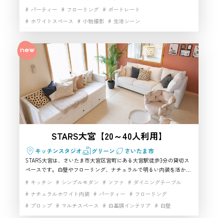
ブ配信、コスプレ撮影にも使いやすいハウススタジオです。Wi-Fiや
パーティー
フローリング
ポートレート
テレビ、キッチン設備もあり、さいたま市で少人数向けの撮影スタジ
利用するときに気をつけることはあ
ホワイトスペース
小物撮影
生活シーン
オを探している方にもおすすめです。
りますか？
白基調インテリア
白壁
自然光
開放感
雑貨豊富
お客様
駅近
高速インターネット
マンション内の個室スペースのた
め、大声や大音量には注意が必要で
スタッフ
す。にぎやかな音出しを前提にした
撮影スタジオというより、さいたま
市で少人数撮影やSNS撮影、動画収
STARS大宮【20～40人利用】
録、落ち着いたパーティー利用に向
キッチンスタジオ
グリーン
さいたま市
いたハウススタジオと考えるとよい
STARS大宮は、さいたま市大宮区宮町にある大宮駅徒歩3分の貸切ス
です。駅近で個室、少人数向けのさ
ペースです。白壁やフローリング、ナチュラルで明るい内装を活か
し、人物撮影・商品撮影・SNS向け撮影などに使いやすいハウススタ
いたま市ハウススタジオを探す方に
キッチン
シンプルモダン
ソファ
ダイニングテーブル
ジオです。120インチスクリーンや高速Wi-Fi、キッチン設備もあり、
ナチュラルホワイト内装
パーティー
フローリング
は、候補に入れやすいおすすめスペ
撮影スタジオとしてだけでなく、パーティーや推し会にも対応。さい
プロップ
マルチスペース
白基調インテリア
白壁
たま市で大人数利用できるおすすめスペースです。
ースです。
自然光
開放感
雑貨豊富
高速インターネット