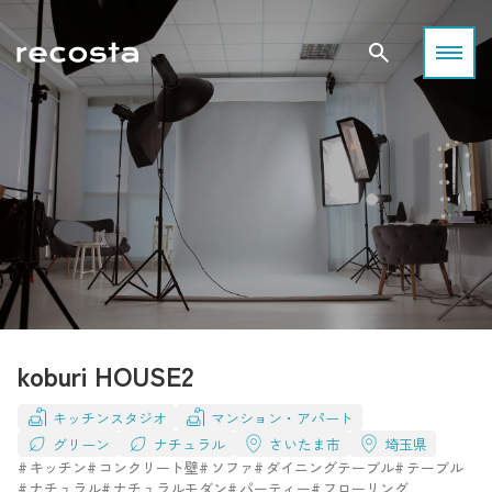
koburi HOUSE2
キッチンスタジオ
マンション・アパート
グリーン
ナチュラル
さいたま市
埼玉県
キッチン
コンクリート壁
ソファ
ダイニングテーブル
テーブル
ナチュラル
ナチュラルモダン
パーティー
フローリング