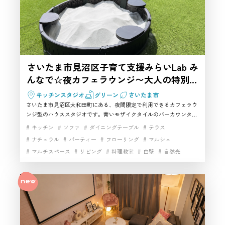
さいたま市見沼区子育て支援みらいLab み
んなで☆夜カフェラウンジ〜大人の特別タ
イム♪〜
キッチンスタジオ
グリーン
さいたま市
さいたま市見沼区大和田町にある、夜間限定で利用できるカフェラウ
ンジ型のハウススタジオです。青いモザイクタイルのバーカウンター
やキッチン、ソファ、テラス・バルコニー、人工芝スペースを備え、
キッチン
ソファ
ダイニングテーブル
テラス
料理動画、パーティーシーン、商品撮影、カフェ風の撮影に使いやす
ナチュラル
パーティー
フローリング
マルシェ
い空間です。さいたま市で飲食や調理を含めた撮影スタジオを探して
マルチスペース
リビング
料理教室
白壁
自然光
いる方におすすめです。
開放感
駐車場
高速インターネット