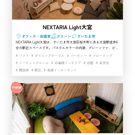
NEXTARIA Light大宮
オフィス・会議室
グリーン
さいたま市
NEXTARIA Light大宮は、さいたま市大宮区桜木町にある大宮駅徒歩4
分の駅近スペースです。パステルカラーの内装、グレーソファ、ピン
クチェア、100インチスクリーンを備え、女子会や推し会、SNS用の
ソファ
ダイニングテーブル
パーティー
フローリング
写真撮影、動画撮影に使いやすい空間です。少人数で利用しやすいハ
ミーティングルーム
白基調インテリア
白壁
自然光
ウススタジオとしても、可愛い雰囲気を活かせる撮影スタジオとして
開放感
駅近
高速インターネット
もおすすめです。