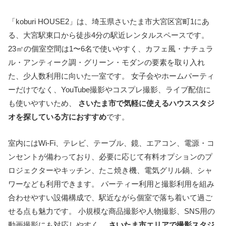
「koburi HOUSE2」は、埼玉県さいたま市大宮区宮町1にあ
る、大宮駅東口から徒歩4分の駅近レンタルスペースです。
23㎡の個室空間は1〜6名で使いやすく、カフェ風・ナチュラ
ル・アンティーク調・グリーン・モダンの要素を取り入れ
た、少人数利用に向いた一室です。 女子会やホームパーティ
ーだけでなく、YouTube撮影やコスプレ撮影、ライブ配信に
も使いやすいため、
さいたま市で気軽に使えるハウススタジ
オを探している方におすすめ
です。
室内にはWi-Fi、テレビ、テーブル、鏡、エアコン、電源・コ
ンセントが備わっており、必要に応じて有料オプションのプ
ロジェクターやキッチン、たこ焼き機、電気グリル鍋、シャ
ワーなども利用できます。 パーティー利用と撮影利用を組み
合わせやすい設備構成で、駅近ながら個室で落ち着いて過ご
せる点も魅力です。 小規模な商品撮影や人物撮影、SNS用の
動画撮影にも対応しやすく、
さいたま市エリアで撮影スタジ