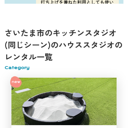
打ち上げを兼ねた利用としても使い
やすいです。
さいたま市のキッチンスタジオ
撮影にも使いたいのですが、どんな
雰囲気のスタジオですか？
(同じシーン)のハウススタジオの
お客様
レンタル一覧
koburi HOUSE2は、ナチュラル、カ
Category
フェ風、アンティーク調の要素があ
スタッフ
る室内なので、さいたま市でライフ
スタイル系のハウススタジオを探し
ている方におすすめです。SNS用の
撮影、YouTube撮影、コスプレ撮
影、商品紹介動画などにも使いやす
く、少人数向けの撮影スタジオとし