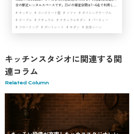
分の駅近レンタルスペースです。23㎡の個室空間は1〜6名で利用しや
すく、カフェ風・ナチュラル・アンティーク調の雰囲気を活かしたハ
キッチン
コンクリート壁
ソファ
ダイニングテーブル
ウススタジオとして使えます。Wi-Fiやテレビ、鏡、電源を備え、
テーブル
ナチュラル
ナチュラルモダン
パーティー
YouTube撮影、コスプレ撮影、ライブ配信などの撮影スタジオ利用に
フローリング
ポートレート
モダン
生活シーン
も対応。さいたま市で少人数向けのハウススタジオや撮影スタジオを
探す方におすすめです。
白基調インテリア
白壁
自然光
開放感
駅近
高速インターネット
キッチンスタジオに関連する関
連コラム
Related Column