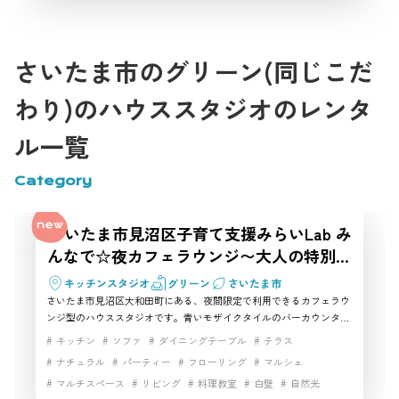
さいたま市のグリーン(同じこだ
わり)のハウススタジオのレンタ
ル一覧
Category
さいたま市見沼区子育て支援みらいLab み
んなで☆夜カフェラウンジ〜大人の特別タ
イム♪〜
キッチンスタジオ
グリーン
さいたま市
さいたま市見沼区大和田町にある、夜間限定で利用できるカフェラウ
ンジ型のハウススタジオです。青いモザイクタイルのバーカウンター
やキッチン、ソファ、テラス・バルコニー、人工芝スペースを備え、
キッチン
ソファ
ダイニングテーブル
テラス
料理動画、パーティーシーン、商品撮影、カフェ風の撮影に使いやす
ナチュラル
パーティー
フローリング
マルシェ
い空間です。さいたま市で飲食や調理を含めた撮影スタジオを探して
マルチスペース
リビング
料理教室
白壁
自然光
いる方におすすめです。