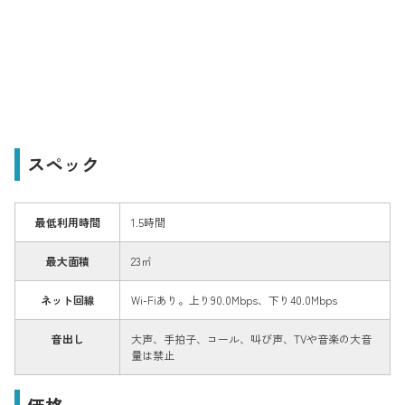
スペック
最低利用時間
1.5時間
最大面積
23㎡
ネット回線
Wi-Fiあり。上り90.0Mbps、下り40.0Mbps
音出し
大声、手拍子、コール、叫び声、TVや音楽の大音
量は禁止