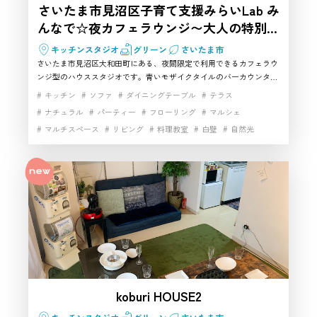
て検討しやすい空間です。
さいたま市見沼区子育て支援みらいLab み
んなで☆夜カフェラウンジ〜大人の特別タ
イム♪〜
キッチンスタジオ
グリーン
さいたま市
さいたま市見沼区大和田町にある、夜間限定で利用できるカフェラウ
設備はどのくらい揃っていますか？
ンジ型のハウススタジオです。青いモザイクタイルのバーカウンター
やキッチン、ソファ、テラス・バルコニー、人工芝スペースを備え、
キッチン
ソファ
ダイニングテーブル
テラス
お客様
料理動画、パーティーシーン、商品撮影、カフェ風の撮影に使いやす
ナチュラル
パーティー
フローリング
マルシェ
い空間です。さいたま市で飲食や調理を含めた撮影スタジオを探して
マルチスペース
リビング
料理教室
白壁
自然光
いる方におすすめです。
Wi-Fi、テレビ、鏡、テーブル、エ
開放感
駐車場
高速インターネット
アコン、電源などがあるため、さい
スタッフ
たま市のハウススタジオとして基本
的な撮影や配信に使いやすい設備が
揃っています。有料オプションでプ
ロジェクターやキッチンも利用でき
るので、撮影スタジオとしてだけで
なく、パーティーや料理を絡めた撮
koburi HOUSE2
影にもおすすめです。