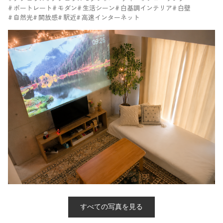
ポートレート
モダン
生活シーン
白基調インテリア
白壁
自然光
開放感
駅近
高速インターネット
すべての写真を見る