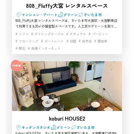
808_Fluffy大宮 レンタルスペース
マンション・アパート
グリーン
さいたま市
808_Fluffy大宮 レンタルスペースは、さいたま市大宮区・大宮駅周辺
で利用できる20㎡の個室型スペースです。人工芝やグリーンを取り入
れた室内は、屋外風・ピクニック風の撮影シーンを作りやすく、さい
ソファ
ダイニングテーブル
ナチュラル
パーティー
たま市でハウススタジオを探している方におすすめです。Wi-Fi、テ
フローリング
ポートレート
白壁
自然光
開放感
レビ、Blu-ray/DVDプレーヤー、Bluetoothスピーカーなども揃い、少
駅近
高速インターネット
人数の撮影スタジオ利用やYouTube撮影、商品撮影、SNS用撮影にも
活用しやすい空間です。
koburi HOUSE2
キッチンスタジオ
グリーン
さいたま市
koburi HOUSE2は、さいたま市大宮区宮町1にある、大宮駅東口徒歩4