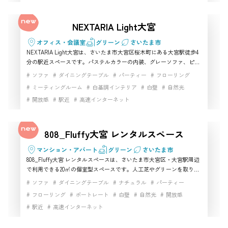
開放感
駐車場
高速インターネット
NEXTARIA Light大宮
オフィス・会議室
グリーン
さいたま市
NEXTARIA Light大宮は、さいたま市大宮区桜木町にある大宮駅徒歩4
分の駅近スペースです。パステルカラーの内装、グレーソファ、ピン
クチェア、100インチスクリーンを備え、女子会や推し会、SNS用の
ソファ
ダイニングテーブル
パーティー
フローリング
写真撮影、動画撮影に使いやすい空間です。少人数で利用しやすいハ
ミーティングルーム
白基調インテリア
白壁
自然光
ウススタジオとしても、可愛い雰囲気を活かせる撮影スタジオとして
開放感
駅近
高速インターネット
もおすすめです。
808_Fluffy大宮 レンタルスペース
マンション・アパート
グリーン
さいたま市
808_Fluffy大宮 レンタルスペースは、さいたま市大宮区・大宮駅周辺
で利用できる20㎡の個室型スペースです。人工芝やグリーンを取り入
れた室内は、屋外風・ピクニック風の撮影シーンを作りやすく、さい
ソファ
ダイニングテーブル
ナチュラル
パーティー
たま市でハウススタジオを探している方におすすめです。Wi-Fi、テ
フローリング
ポートレート
白壁
自然光
開放感
レビ、Blu-ray/DVDプレーヤー、Bluetoothスピーカーなども揃い、少
駅近
高速インターネット
人数の撮影スタジオ利用やYouTube撮影、商品撮影、SNS用撮影にも
活用しやすい空間です。