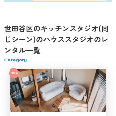
商品撮影やアパレル撮影にも使いや
すいですか？
世田谷区のキッチンスタジオ(同
お客様
じシーン)のハウススタジオのレ
はい、使いやすいと思います。
ンタル一覧
Natural Wood House世田谷は、自然
スタッフ
光が入るリビングやキッチン、ウッ
Category
ドデッキなどを使えるハウススタジ
オなので、商品撮影やアパレル撮影
にもおすすめです。世田谷区の撮影
スタジオの中でも、白背景だけでは
なく、暮らしのシーンに馴染ませて
撮影したい場合に相性が良いです。