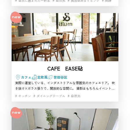
自然に囲まれた一軒家
自然光
開放感あるリビング
閑静
影、アパレル撮影、ファミリーシーン、インタビュー撮影に使える撮
影スタジオを探している方におすすめです。
CAFE EASE砧
カフェ
北欧風
世田谷区
実際に運営している、インダストリアルな雰囲気のカフェエリア。 吹
き抜け×ガラス張りで、開放的な空間に。 撮影はもちろんイベントな
どの利用も可能です！ 撮影が入っていない日は、実際にカフェ営業も
キッチン
ダイニングテーブル
自然光
行っております。(不定休)