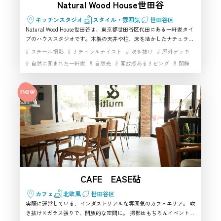
Natural Wood House世田谷
家族のシーンや日常風景の撮影にも
キッチンスタジオ
スタイル・雰囲気
世田谷区
合いますか？
Natural Wood House世田谷は、東京都世田谷区代田にある一軒家タイ
プのハウススタジオです。木製の天井や柱、床を活かしたナチュラル
お客様
な空間で、自然光の入るリビングや吹き抜け、キッチン、ウッドデッ
スチール撮影
ナチュラルテイスト
吹き抜け
屋外デッキ
キなどを使った生活シーンの撮影に向いています。世田谷区で商品撮
自然に囲まれた一軒家
自然光
開放感あるリビング
閑静
影、アパレル撮影、ファミリーシーン、インタビュー撮影に使える撮
かなりおすすめです。2つのリビン
影スタジオを探している方におすすめです。
グにそれぞれキッチンがあるため、
スタッフ
家族の団らん、調理シーン、二世帯
住宅のような設定、休日の暮らしを
感じるカットなどを作りやすいハウ
ススタジオです。世田谷区で生活感
のある撮影スタジオを探している場
合、Natural Wood House世田谷は候
CAFE EASE砧
補に入れやすい一軒です。
カフェ
北欧風
世田谷区
実際に運営している、インダストリアルな雰囲気のカフェエリア。 吹
き抜け×ガラス張りで、開放的な空間に。 撮影はもちろんイベントな