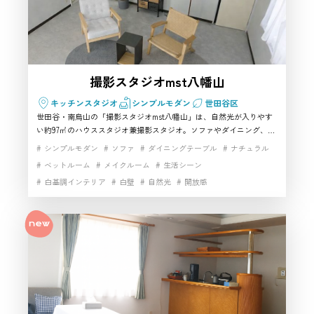
撮影スタジオmst八幡山
キッチンスタジオ
シンプルモダン
世田谷区
世田谷・南烏山の「撮影スタジオmst八幡山」は、自然光が入りやす
い約97㎡のハウススタジオ兼撮影スタジオ。ソファやダイニング、メ
イク・更衣に使える控室まわりも整い、ポートレート〜アパレル、コ
シンプルモダン
ソファ
ダイニングテーブル
ナチュラル
スプレ、動画まで幅広く回しやすいのが魅力です。日中は採光、夜は
ベットルーム
メイクルーム
生活シーン
照明で雰囲気を変えられるので、世田谷で使い勝手重視のスタジオを
白基調インテリア
白壁
自然光
開放感
探す方にもおすすめ。駅徒歩圏＆Wi-Fiありで運用もしやすい一室で
す。
高速インターネット