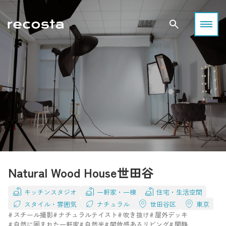
Natural Wood House世田谷
キッチンスタジオ
一軒家・一棟
住宅・生活空間
スタイル・雰囲気
ナチュラル
世田谷区
東京
スチール撮影
ナチュラルテイスト
吹き抜け
屋外デッキ
自然に囲まれた一軒家
自然光
開放感あるリビング
閑静