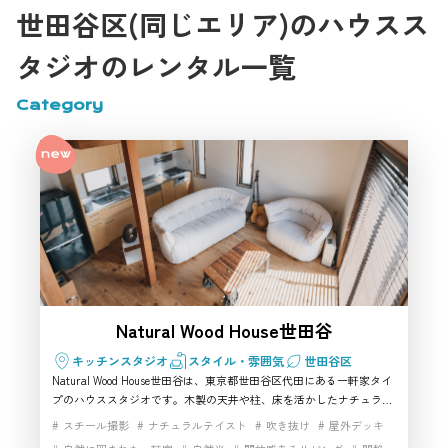
影スタジオです。
世田谷区(同じエリア)のハウスス
タジオのレンタル一覧
Category
Natural Wood House世田谷
キッチンスタジオ
スタイル・雰囲気
世田谷区
Natural Wood House世田谷は、東京都世田谷区代田にある一軒家タイ
プのハウススタジオです。木製の天井や柱、床を活かしたナチュラル
な空間で、自然光の入るリビングや吹き抜け、キッチン、ウッドデッ
スチール撮影
ナチュラルテイスト
吹き抜け
屋外デッキ
キなどを使った生活シーンの撮影に向いています。世田谷区で商品撮