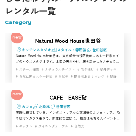
レンタル一覧
Category
Natural Wood House世田谷
キッチンスタジオ
スタイル・雰囲気
世田谷区
Natural Wood House世田谷は、東京都世田谷区代田にある一軒家タイ
プのハウススタジオです。木製の天井や柱、床を活かしたナチュラル
な空間で、自然光の入るリビングや吹き抜け、キッチン、ウッドデッ
スチール撮影
ナチュラルテイスト
吹き抜け
屋外デッキ
キなどを使った生活シーンの撮影に向いています。世田谷区で商品撮
自然に囲まれた一軒家
自然光
開放感あるリビング
閑静
影、アパレル撮影、ファミリーシーン、インタビュー撮影に使える撮
影スタジオを探している方におすすめです。
CAFE EASE砧
カフェ
北欧風
世田谷区
実際に運営している、インダストリアルな雰囲気のカフェエリア。 吹
き抜け×ガラス張りで、開放的な空間に。 撮影はもちろんイベントな
どの利用も可能です！ 撮影が入っていない日は、実際にカフェ営業も
キッチン
ダイニングテーブル
自然光
行っております。(不定休)