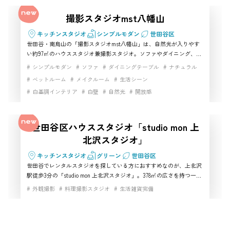
撮影スタジオmst八幡山
キッチンスタジオ
シンプルモダン
世田谷区
世田谷・南烏山の「撮影スタジオmst八幡山」は、自然光が入りやす
い約97㎡のハウススタジオ兼撮影スタジオ。ソファやダイニング、メ
イク・更衣に使える控室まわりも整い、ポートレート〜アパレル、コ
シンプルモダン
ソファ
ダイニングテーブル
ナチュラル
スプレ、動画まで幅広く回しやすいのが魅力です。日中は採光、夜は
ベットルーム
メイクルーム
生活シーン
照明で雰囲気を変えられるので、世田谷で使い勝手重視のスタジオを
白基調インテリア
白壁
自然光
開放感
探す方にもおすすめ。駅徒歩圏＆Wi-Fiありで運用もしやすい一室で
す。
高速インターネット
世田谷区ハウススタジオ「studio mon 上
北沢スタジオ」
キッチンスタジオ
グリーン
世田谷区
世田谷でレンタルスタジオを探している方におすすめなのが、上北沢
駅徒歩3分の「studio mon 上北沢スタジオ」。378㎡の広さを持つ一軒
家型ハウススタジオで、25帖のリビングや和室、寝室、キッチンな
外観撮影
料理撮影スタジオ
生活雑貨完備
ど“暮らし”のある空間がそのまま撮影できます。自然光が美しく差し
込み、ライフスタイル・料理・同録・CM・YouTubeなど幅広い撮影に
対応。電気容量225A、WiFi、有線LAN、駐車4台完備と設備も充実。世
田谷でレンタルスタジオを探す制作チームやクリエイターに最適の撮