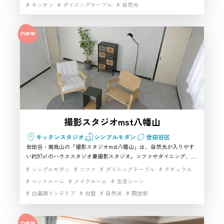
世田谷区のハウススタジオとして、
どの利用も可能です！ 撮影が入っていない日は、実際にカフェ営業も
キッチン
ダイニングテーブル
自然光
行っております。(不定休)
どんなところが便利ですか？
お客様
1F・2F・テラスを使えるため、同じ
撮影スタジオの中で複数のシーンを
スタッフ
撮り分けやすい点が便利です。リビ
ング、キッチン、玄関、洗面・浴
室、ウッドデッキなどを活用できる
撮影スタジオmst八幡山
ので、世田谷区で一日撮影を組みた
キッチンスタジオ
シンプルモダン
世田谷区
い方にもおすすめです。ナチュラル
世田谷・南烏山の「撮影スタジオmst八幡山」は、自然光が入りやす
な雰囲気のハウススタジオを探して
い約97㎡のハウススタジオ兼撮影スタジオ。ソファやダイニング、メ
イク・更衣に使える控室まわりも整い、ポートレート〜アパレル、コ
いる制作現場には使いやすい構成で
シンプルモダン
ソファ
ダイニングテーブル
ナチュラル
スプレ、動画まで幅広く回しやすいのが魅力です。日中は採光、夜は
ベットルーム
メイクルーム
生活シーン
す。
照明で雰囲気を変えられるので、世田谷で使い勝手重視のスタジオを
白基調インテリア
白壁
自然光
開放感
探す方にもおすすめ。駅徒歩圏＆Wi-Fiありで運用もしやすい一室で
す。
高速インターネット