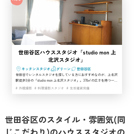
最終的に、どんな撮影におすすめの
スタジオですか？
お客様
Natural Wood House世田谷は、世田
谷区で“暮らしの温度感”を出したい
スタッフ
世田谷区ハウススタジオ「studio mon 上
撮影におすすめのハウススタジオで
北沢スタジオ」
す。商品撮影、アパレル撮影、ファ
ミリーシーン、インタビュー、料理
キッチンスタジオ
グリーン
世田谷区
世田谷でレンタルスタジオを探している方におすすめなのが、上北沢
撮影、日用品や家具・雑貨の撮影な
駅徒歩3分の「studio mon 上北沢スタジオ」。378㎡の広さを持つ一軒
どに向いています。世田谷区で、自
家型ハウススタジオで、25帖のリビングや和室、寝室、キッチンな
外観撮影
料理撮影スタジオ
生活雑貨完備
ど“暮らし”のある空間がそのまま撮影できます。自然光が美しく差し
然光と木の質感を活かせる撮影スタ
込み、ライフスタイル・料理・同録・CM・YouTubeなど幅広い撮影に
ジオを探している方には、特におす
対応。電気容量225A、WiFi、有線LAN、駐車4台完備と設備も充実。世
田谷でレンタルスタジオを探す制作チームやクリエイターに最適の撮
すめしやすい空間です。
影スタジオです。
世田谷区のスタイル・雰囲気(同
じこだわり)のハウススタジオの