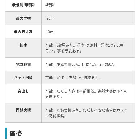
最低利用時間
4時間
最大面積
125㎡
最大天井高
4.3m
控室
可能。2部屋あり。洋室1は無料、洋室2は2,000
円/h。事前予約必須。
電気容量
可能。電気容量50A。1Fは40A、2Fは50A。
ネット回線
可能。Wi-Fi、有線LAN接続あり。
音出し
可能。ただし内容は事前相談。楽器演奏は不可の
記載あり。
同録実績
可能。同録実績あり。ただし不安な場合はロケハ
ン確認推奨。
価格