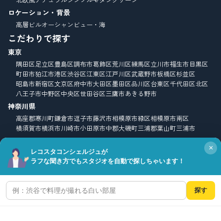
ロケーション・背景
高層ビル
オーシャンビュー・海
こだわりで探す
東京
隅田区
足立区
豊島区
調布市
葛飾区
荒川区
練馬区
立川市
福生市
目黒区
町田市
狛江市
港区
渋谷区
江東区
江戸川区
武蔵野市
板橋区
杉並区
昭島市
新宿区
文京区
府中市
大田区
墨田区
品川区
台東区
千代田区
北区
八王子市
中野区
中央区
世田谷区
三鷹市
あきる野市
神奈川県
高座郡寒川町
鎌倉市
逗子市
藤沢市
相模原市緑区
相模原市南区
横須賀市
横浜市
川崎市
小田原市
中郡大磯町
三浦郡葉山町
三浦市
北海道
×
函館
レコスタコンシェルジュが
ラフな聞き方でもスタジオを自動で探しちゃいます！
千葉県
鴨川市
長生郡一宮町
袖ケ浦市
松戸市
市原市
山武郡九十九里町
山武市
富津市
南房総市
匝瑳市
いすみ市
探す
埼玉県
川越市
入間市
さいたま市