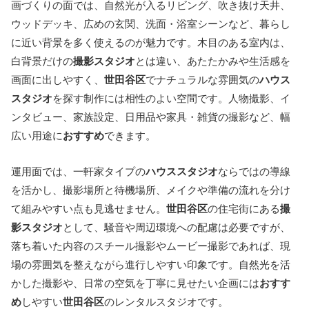
画づくりの面では、自然光が入るリビング、吹き抜け天井、
ウッドデッキ、広めの玄関、洗面・浴室シーンなど、暮らし
に近い背景を多く使えるのが魅力です。木目のある室内は、
白背景だけの
撮影スタジオ
とは違い、あたたかみや生活感を
画面に出しやすく、
世田谷区
でナチュラルな雰囲気の
ハウス
スタジオ
を探す制作には相性のよい空間です。人物撮影、イ
ンタビュー、家族設定、日用品や家具・雑貨の撮影など、幅
広い用途に
おすすめ
できます。
運用面では、一軒家タイプの
ハウススタジオ
ならではの導線
を活かし、撮影場所と待機場所、メイクや準備の流れを分け
て組みやすい点も見逃せません。
世田谷区
の住宅街にある
撮
影スタジオ
として、騒音や周辺環境への配慮は必要ですが、
落ち着いた内容のスチール撮影やムービー撮影であれば、現
場の雰囲気を整えながら進行しやすい印象です。自然光を活
かした撮影や、日常の空気を丁寧に見せたい企画には
おすす
め
しやすい
世田谷区
のレンタルスタジオです。