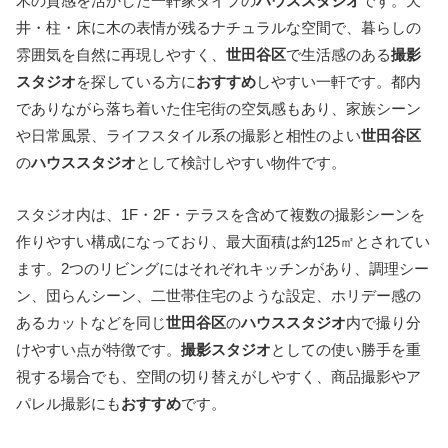
木の質感を活かした一軒家タイプの
ハウススタジオ
です。天
井・柱・床に木の表情が残るナチュラルな空間で、暮らしの
雰囲気を自然に再現しやすく、
世田谷区
で生活感のある
撮影
スタジオ
を探している方に
おすすめ
しやすい一軒です。都内
でありながら落ち着いた住宅街の空気感もあり、家族シーン
や日常風景、ライフスタイル系の撮影と相性のよい
世田谷区
の
ハウススタジオ
として検討しやすい物件です。
スタジオ内は、1F・2F・テラスを含めて複数の撮影シーンを
作りやすい構成になっており、最大面積は約125㎡とされてい
ます。2つのリビングにはそれぞれキッチンがあり、調理シー
ン、団らんシーン、二世帯住宅のような設定、ホリデー感の
あるカットなどを同じ
世田谷区
の
ハウススタジオ
内で撮り分
けやすい点が特徴です。
撮影スタジオ
としての使い勝手を重
視する場合でも、空間の切り替えがしやすく、商品撮影やア
パレル撮影にも
おすすめ
です。