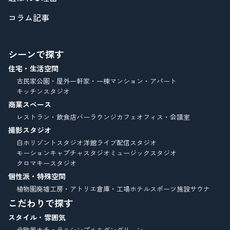
コラム記事
シーンで探す
住宅・生活空間
古民家
公園・屋外
一軒家・一棟
マンション・アパート
キッチンスタジオ
商業スペース
レストラン・飲食店
バーラウンジ
カフェ
オフィス・会議室
撮影スタジオ
白ホリゾントスタジオ
洋館
ライブ配信スタジオ
モーションキャプチャスタジオ
ミュージックスタジオ
クロマキースタジオ
個性派・特殊空間
植物園
廃墟
工房・アトリエ
倉庫・工場
ホテル
スポーツ施設
サウナ
こだわりで探す
スタイル・雰囲気
北欧風
ナチュラル
シンプルモダン
グリーン