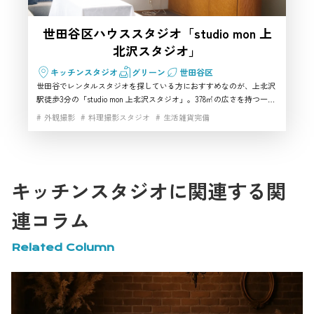
世田谷区ハウススタジオ「studio mon 上
北沢スタジオ」
キッチンスタジオ
グリーン
世田谷区
世田谷でレンタルスタジオを探している方におすすめなのが、上北沢
駅徒歩3分の「studio mon 上北沢スタジオ」。378㎡の広さを持つ一軒
家型ハウススタジオで、25帖のリビングや和室、寝室、キッチンな
外観撮影
料理撮影スタジオ
生活雑貨完備
ど“暮らし”のある空間がそのまま撮影できます。自然光が美しく差し
込み、ライフスタイル・料理・同録・CM・YouTubeなど幅広い撮影に
対応。電気容量225A、WiFi、有線LAN、駐車4台完備と設備も充実。世
田谷でレンタルスタジオを探す制作チームやクリエイターに最適の撮
影スタジオです。
キッチンスタジオに関連する関
連コラム
Related Column