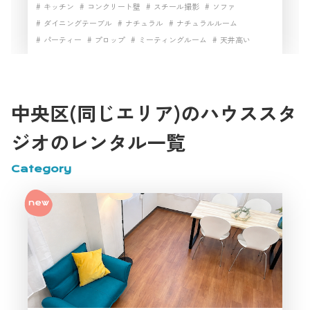
場町駅から徒歩3分で、ソファ、テーブル、キッチン、テレビ、漫
キッチン
コンクリート壁
スチール撮影
ソファ
画、ゲームなど、自宅のようなシーンを演出できる設備が充実してい
ダイニングテーブル
ナチュラル
ナチュラルルーム
ます。YouTube、ライブ配信、インタビュー、商品紹介、日常生活を
パーティー
プロップ
ミーティングルーム
天井高い
テーマにした写真・動画撮影まで幅広く対応。Wi-Fiと有線LANも利用
でき、中央区で少人数向けの撮影スタジオを探している方におすすめ
家具・小物充実
家具充実
小物撮影
浴室
生活シーン
です。
男性一人暮らし
白壁
自然光
都心の隠れ家
開放感
雑貨
雑貨豊富
駅近
高速インターネット
中央区(同じエリア)のハウススタ
ジオのレンタル一覧
Category