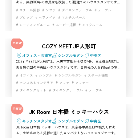
ある、築約100年の古民家を改装した2階建てのハウススタジオです。
畳や障子、襖、木製建具、昔ながらの玄関など、日本家屋ならではの
スチール撮影
ソファ
ダイニングテーブル
テーブル
雰囲気を活かした撮影ができます。4つの和室や木造階段、簡易キッ
プロップ
ヘアメイク
マルチスペース
チンを備え、襖を外して広い空間として使うことも可能です。和装ポ
ミーティングルーム
ムービー撮影
メイクルーム
ートレート、コスプレ、商品撮影、インタビュー、動画制作に適して
おり、中央区で本格的な和の情景を撮影したい方におすすめの撮影ス
動画撮影
外観撮影
家具・小物充実
小物撮影
展示会
タジオです。
日本家屋
昭和レトロスタジオ
昭和レトロ家具
COZY MEETUP人形町
歴史的建築
歴史的建築物
生活シーン
自然光
開放感
階段
駅近
高速インターネット
オフィス・会議室
シンプルモダン
中央区
COZY MEETUP人形町は、水天宮前駅から徒歩4分、日本橋蛎殻町に
ある貸切型の中央区ハウススタジオです。自然光の入る約55㎡の室内
には、テーブル、椅子、ソファ、プロジェクター、スクリーン、高速
オフィス
シンプル
シンプルモダン
スチール撮影
Wi-Fiなどを備え、最大30名まで利用可能。インタビュー、人物撮
センスあるインテリア
ソファ
ソファー
影、商品撮影、セミナー収録、ライブ配信まで幅広く対応します。家
ダイニングセット
ダイニングテーブル
テーブル
具を動かして会議形式や対談形式へ変更しやすく、施術ベッドも4台
設置されているため、美容講習や研修動画にも活用できます。大型施
ナチュラルテイスト
パーティー
マルチスペース
設ではありませんが、ビジネスシーンや講習風景を自然に撮影したい
ミーティングルーム
ムービー撮影
モダン
リビング
方に使いやすい中央区の撮影スタジオとしておすすめです。
JK Room 日本橋 ミッキーハウス
動画撮影
家具・小物充実
家具充実
生活シーン
生活雑貨完備
白基調インテリア
白壁
自然光
開放感
キッチンスタジオ
シンプルモダン
中央区
JK Room 日本橋 ミッキーハウスは、東京都中央区日本橋兜町にあ
階段
駅近
高速インターネット
る、生活感のある撮影に適したコンパクトなハウススタジオです。茅