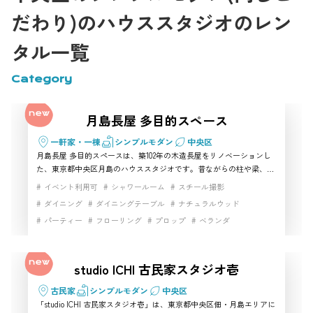
だわり)のハウススタジオのレン
タル一覧
Category
月島長屋 多目的スペース
一軒家・一棟
シンプルモダン
中央区
月島長屋 多目的スペースは、築102年の木造長屋をリノベーションし
た、東京都中央区月島のハウススタジオです。昔ながらの柱や梁、障
子、畳、ちゃぶ台、ダイニングキッチンが残り、昭和の暮らしや東京
イベント利用可
シャワールーム
スチール撮影
の下町、家族の日常を自然に表現できます。1階の和室とキッチン、
ダイニング
ダイニングテーブル
ナチュラルウッド
自然光が入る2階を使い分けられ、ポートレート、商品撮影、コスプ
パーティー
フローリング
プロップ
ベランダ
レ、インタビュー、ドラマ、CMなど幅広い撮影に対応。月島駅から
徒歩3分とアクセスも良く、古民家らしい生活感や物語性を重視する
マルチスペース
ムービー撮影
動画撮影
家具・小物充実
方におすすめの中央区の撮影スタジオです。
小物撮影
手すり
日本家屋
昭和レトロスタジオ
studio ICHI 古民家スタジオ壱
昭和レトロ家具
歴史的建築
生活シーン
生活雑貨完備
白壁
自然光
路面スタジオ
都心の隠れ家
階段
古民家
シンプルモダン
中央区
「studio ICHI 古民家スタジオ壱」は、東京都中央区佃・月島エリアに
駅近
高速インターネット