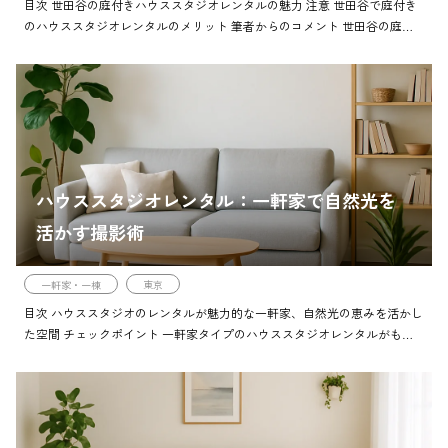
目次 世田谷の庭付きハウススタジオレンタルの魅力 注意 世田谷で庭付き
のハウススタジオレンタルのメリット 筆者からのコメント 世田谷の庭付
きハウススタジオが提供する自然豊かな環境で得られるリラックス効果 筆
者からのコメン […]
ハウススタジオレンタル：一軒家で自然光を
活かす撮影術
一軒家・一棟
東京
目次 ハウススタジオのレンタルが魅力的な一軒家、自然光の恵みを活かし
た空間 チェックポイント 一軒家タイプのハウススタジオレンタルがもた
らす自然光の魅力 注意 自然光が溢れるハウススタジオの利点と一軒家レ
ンタルの魅力 チ […]