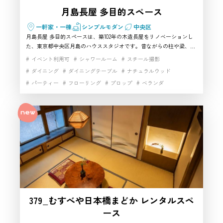
アクセスしやすい中央区のハウスス
月島長屋 多目的スペース
タジオがいいのですが、駅から近い
一軒家・一棟
シンプルモダン
中央区
お客様
撮影スタジオですか？
月島長屋 多目的スペースは、築102年の木造長屋をリノベーションし
た、東京都中央区月島のハウススタジオです。昔ながらの柱や梁、障
子、畳、ちゃぶ台、ダイニングキッチンが残り、昭和の暮らしや東京
イベント利用可
シャワールーム
スチール撮影
の下町、家族の日常を自然に表現できます。1階の和室とキッチン、
ダイニング
ダイニングテーブル
ナチュラルウッド
自然光が入る2階を使い分けられ、ポートレート、商品撮影、コスプ
はい。379_むすべや日本橋まどか
パーティー
フローリング
プロップ
ベランダ
レ、インタビュー、ドラマ、CMなど幅広い撮影に対応。月島駅から
は人形町駅から近く、中央区エリア
徒歩3分とアクセスも良く、古民家らしい生活感や物語性を重視する
マルチスペース
ムービー撮影
動画撮影
家具・小物充実
スタッフ
方におすすめの中央区の撮影スタジオです。
でも利用しやすいハウススタジオで
小物撮影
手すり
日本家屋
昭和レトロスタジオ
す。撮影機材や荷物を持って移動す
昭和レトロ家具
歴史的建築
生活シーン
生活雑貨完備
白壁
自然光
路面スタジオ
都心の隠れ家
階段
る場合にも検討しやすく、中央区で
駅近
高速インターネット
アクセス重視の撮影スタジオを探し
ている方にもおすすめです。
379_むすべや日本橋まどか レンタルスペ
普通のレンタルスペースではなく、
ース
雰囲気のある中央区の撮影スタジオ