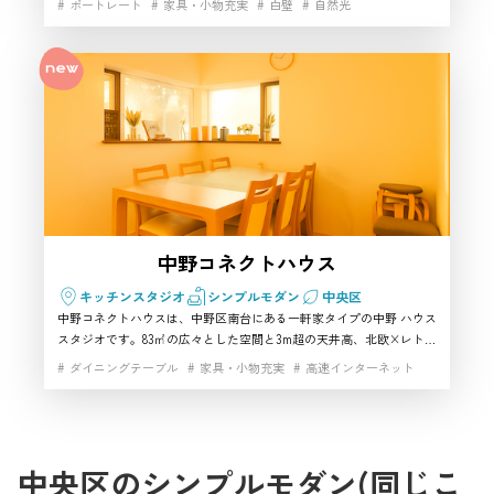
ポートレート
家具・小物充実
白壁
自然光
景を活かした表現ができるのが魅力です。人物・商品・コスプレ・映
像まで幅広く対応でき、作品づくりにこだわりたい方から「中野でこ
れほど撮りやすい撮影スタジオは貴重」と支持されています。初めて
中央区で一棟貸切のハウススタジオ
の利用でも扱いやすく、紹介しやすい環境が整っており、中野周辺で
制作するクリエイターに特におすすめのスタジオです。
を使いたい方、和室や古民家の雰囲
スタッフ
気を活かした撮影スタジオを探して
いる方におすすめです。ポートレー
ト、商品撮影、ブランド撮影、SNS
撮影などで、中央区らしい立地の良
中野コネクトハウス
さと古民家の世界観を両方求める方
に紹介しやすい撮影スタジオです。
キッチンスタジオ
シンプルモダン
中央区
中野コネクトハウスは、中野区南台にある一軒家タイプの中野 ハウス
スタジオです。83㎡の広々とした空間と3m超の天井高、北欧×レトロ
の温かいインテリアが特徴で、生活感あるリアルな住宅シーンを撮影
ダイニングテーブル
家具・小物充実
高速インターネット
できる撮影スタジオとしておすすめされています。控室として使える
部屋が複数あり、同録にも向いた静かな環境のため、インタビュー・
ドラマ・商品撮影・MVなど多様な用途に対応可能。中野エリアで
「一軒家の撮影ができる場所」を探している制作チームに特におすす
めの中野 ハウススタジオです。
中央区のシンプルモダン(同じこ