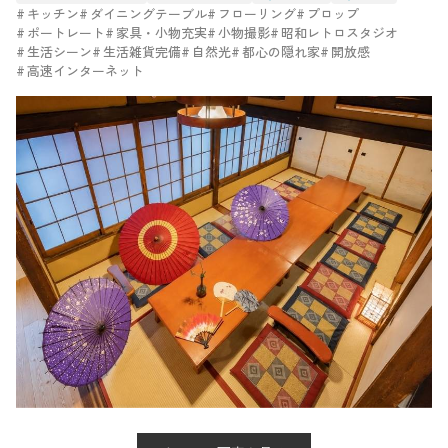
キッチン
ダイニングテーブル
フローリング
プロップ
ポートレート
家具・小物充実
小物撮影
昭和レトロスタジオ
生活シーン
生活雑貨完備
自然光
都心の隠れ家
開放感
高速インターネット