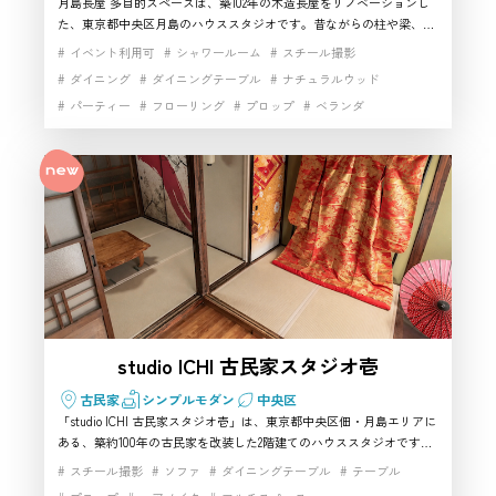
月島長屋 多目的スペースは、築102年の木造長屋をリノベーションし
た、東京都中央区月島のハウススタジオです。昔ながらの柱や梁、障
子、畳、ちゃぶ台、ダイニングキッチンが残り、昭和の暮らしや東京
イベント利用可
シャワールーム
スチール撮影
の下町、家族の日常を自然に表現できます。1階の和室とキッチン、
ダイニング
ダイニングテーブル
ナチュラルウッド
自然光が入る2階を使い分けられ、ポートレート、商品撮影、コスプ
パーティー
フローリング
プロップ
ベランダ
レ、インタビュー、ドラマ、CMなど幅広い撮影に対応。月島駅から
徒歩3分とアクセスも良く、古民家らしい生活感や物語性を重視する
マルチスペース
ムービー撮影
動画撮影
家具・小物充実
方におすすめの中央区の撮影スタジオです。
小物撮影
手すり
日本家屋
昭和レトロスタジオ
昭和レトロ家具
歴史的建築
生活シーン
生活雑貨完備
白壁
自然光
路面スタジオ
都心の隠れ家
階段
駅近
高速インターネット
studio ICHI 古民家スタジオ壱
古民家
シンプルモダン
中央区
「studio ICHI 古民家スタジオ壱」は、東京都中央区佃・月島エリアに
ある、築約100年の古民家を改装した2階建てのハウススタジオです。
畳や障子、襖、木製建具、昔ながらの玄関など、日本家屋ならではの
スチール撮影
ソファ
ダイニングテーブル
テーブル
雰囲気を活かした撮影ができます。4つの和室や木造階段、簡易キッ