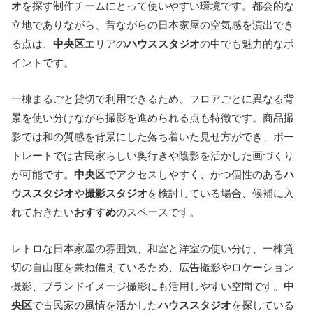
オ
を探す制作チームにとって使いやすい環境です。都会的な
立地でありながら、昔ながらの日本家屋の空気感を演出でき
る点は、
中央区
エリアの
ハウススタジオ
の中でも魅力的なポ
イントです。
一棟まるごと貸切で利用できるため、フロアごとに異なる背
景を使い分けながら撮影を進められる点も特徴です。商品撮
影では和の質感を背景にした落ち着いた見せ方ができ、ポー
トレートでは古民家らしい奥行きや陰影を活かした画づくり
が可能です。
中央区
でアクセスしやすく、かつ個性のある
ハ
ウススタジオ
や
撮影スタジオ
を検討している場合、候補に入
れておきたい
おすすめ
のスペースです。
レトロな日本家屋の雰囲気、和室と洋室の使い分け、一棟貸
切の自由度を兼ね備えているため、広告撮影やロケーション
撮影、ブランドイメージ撮影にも活用しやすい空間です。
中
央区
で古民家の風情を活かした
ハウススタジオ
を探している