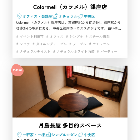
Colormell（カラメル）銀座店
オフィス・会議室
ナチュラル
中央区
Colormell（カラメル）銀座店は、東銀座駅から徒歩1分、銀座駅から
徒歩3分の場所にある、中央区銀座のハウススタジオです。白い壁と
木目調のフローリングを基調とした約22.41㎡の明るい室内には、テー
イベント利用可
オフィス
シンプル
スチール撮影
ブル、椅子、ソファ、姿見鏡、50型テレビ、高速Wi-Fiなどを完備。
ソファ
ダイニングテーブル
テーブル
ナチュラル
家具の配置を変更しながら、インタビュー、商品撮影、ポートレー
ナチュラルテイスト
ナチュラルホワイト内装
パーティー
ト、YouTube、ライブ配信などに利用できます。銀座らしい都市型の
生活シーンを撮影したい方や、駅近で使いやすい中央区の撮影スタジ
フローリング
ヘアメイク
マルチスペース
オを探している方におすすめです。
ミーティングルーム
ムービー撮影
動画撮影
大窓
家具・小物充実
小物撮影
手すり
生活シーン
生活雑貨完備
白基調インテリア
白壁
白壁×フローリングタイル
自然光
開放感
階段
駅近
高速インターネット
月島長屋 多目的スペース
一軒家・一棟
シンプルモダン
中央区