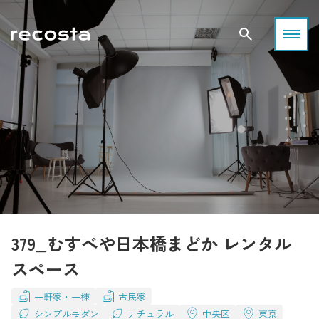
379_むすべや日本橋まどか レンタル
スペース
一軒家・一棟
古民家
シンプルモダン
ナチュラル
中央区
東京