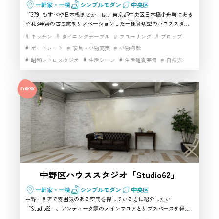
お客様
一軒家・一棟
シンプルモダン
中央区
を探しています。世界観は作りやす
「379_むすべや日本橋まどか」は、東京都中央区日本橋小舟町にある
いですか？
昭和3年築の古民家をリノベーションした一棟貸切型のハウススタジ
オです。和室・洋室の落ち着いた雰囲気を活かし、ポートレート、商
キッチン
ダイニングテーブル
フローリング
プロップ
品撮影、動画撮影、コスプレ撮影など幅広い撮影に対応。人形町駅か
ポートレート
家具・小物充実
小物撮影
ら近く、撮影小物や照明設備も利用できるため、中央区でレトロな世
昭和レトロスタジオ
生活シーン
生活雑貨完備
自然光
界観を表現できる撮影スタジオを探している方におすすめです。
かなり作りやすいと思います。昭和
都心の隠れ家
開放感
高速インターネット
3年築の古民家をリノベーションし
スタッフ
たハウススタジオなので、中央区に
ありながらレトロで落ち着いた雰囲
気を演出できます。和風、古民家、
レトロ系の撮影スタジオを探してい
る場合におすすめです。
中野区ハウススタジオ「Studio62」
中央区で候補をいくつか見ています
一軒家・一棟
シンプルモダン
中央区
が、このハウススタジオはどんな人
中野エリアで雰囲気のある空間を探している方に紹介したい
「Studio62」。アンティーク調のメインフロアとサブスペースを備え
お客様
におすすめですか？
た使い勝手の良いハウススタジオで、自然光が入りやすく、多彩な背