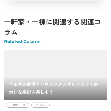
中央区でおしゃれな撮影スタジオを探している方におすすめです。
ミーティングルーム
モダン
ヨーロッパテイスト
北欧
家具
家具・小物充実
家具充実
生活シーン
白基調インテリア
白壁
自然光
開放感
駅近
一軒家・一棟に関連する関連コ
高速インターネット
ラム
Related Column
世田谷の庭付きハウススタジオレンタルで魅
力的な撮影を楽しもう
一軒家・一棟
世田谷区