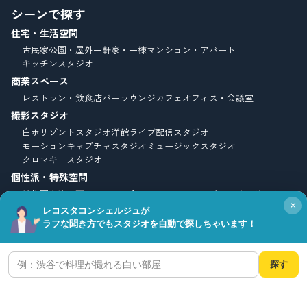
シーンで探す
住宅・生活空間
古民家
公園・屋外
一軒家・一棟
マンション・アパート
キッチンスタジオ
商業スペース
レストラン・飲食店
バーラウンジ
カフェ
オフィス・会議室
撮影スタジオ
白ホリゾントスタジオ
洋館
ライブ配信スタジオ
モーションキャプチャスタジオ
ミュージックスタジオ
クロマキースタジオ
個性派・特殊空間
植物園
廃墟
工房・アトリエ
倉庫・工場
ホテル
スポーツ施設
サウナ
×
こだわりで探す
レコスタコンシェルジュが
ラフな聞き方でもスタジオを自動で探しちゃいます！
スタイル・雰囲気
北欧風
ナチュラル
シンプルモダン
グリーン
探す
ロケーション・背景
高層ビル
オーシャンビュー・海
こだわりで探す