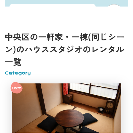
中央区のハウススタジオで、ポート
レートや商品撮影にも使える撮影ス
お客様
タジオを探しています。どんな用途
中央区の一軒家・一棟(同じシー
におすすめですか？
ン)のハウススタジオのレンタル
一覧
こちらの中央区ハウススタジオは、
ポートレート撮影、商品撮影、コス
Category
スタッフ
プレ撮影、SNS用撮影などにおすす
めです。古民家の柱や畳、落ち着い
た和の雰囲気を背景にできるため、
中央区で個性のある撮影スタジオを
探している方に合いやすいです。