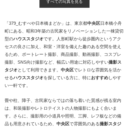
すべての写真を見る
「379_むすべや日本橋まどか」は、東京都
中央区
日本橋小舟
町にある、昭和3年築の古民家をリノベーションした一棟貸切
型の
ハウススタジオ
です。人形町駅から徒歩圏内というアク
セスの良さに加え、和室・洋室を備えた趣のある空間を使え
るため、ポートレート撮影、商品撮影、動画撮影、コスプレ
撮影、SNS向け撮影など、幅広い用途に対応しやすい
撮影ス
タジオ
として利用できます。
中央区
でレトロな雰囲気を活か
せる
ハウススタジオ
を探している方に、特に
おすすめ
しやす
い一軒です。
畳や柱、障子、古民家ならではの落ち着いた質感が残る室内
は、和装撮影やレトロテイストの人物撮影にもよく合いま
す。さらに、撮影用の小道具や照明、三脚、レフ板などの備
品も用意されているため、
中央区
で雰囲気のある
撮影スタジ