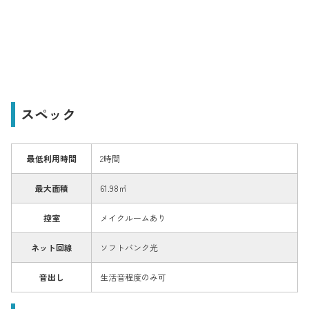
スペック
最低利用時間
2時間
最大面積
61.98㎡
控室
メイクルームあり
ネット回線
ソフトバンク光
音出し
生活音程度のみ可